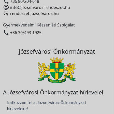

+36 80/204-618

info@jozsefvarosirendeszet.hu
rendeszet.jozsefvaros.hu
Gyermekvédelmi Készenléti Szolgálat

+36 30/493-1925
Józsefvárosi Önkormányzat
A Józsefvárosi Önkormányzat hírlevelei
Iratkozzon fel a Józsefvárosi Önkormányzat
hírleveleire!