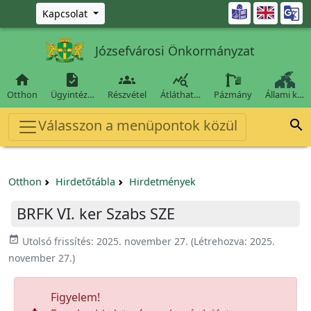
Ugrás a fő tartalomra

Kapcsolat
Józsefvárosi Önkormányzat




Otthon
Ügyintéz…
Részvétel
Átláthat…
Pázmány
Állami k…
Válasszon a menüpontok közül

Otthon
Hirdetőtábla
Hirdetmények
BRFK VI. ker Szabs SZE
event_available
Utolsó frissítés:
2025. november 27.
(Létrehozva:
2025.
november 27.
)
Figyelem!