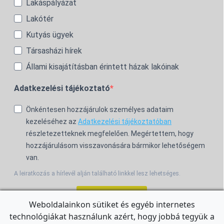
Lakáspályázat
Lakótér
Kutyás ügyek
Társasházi hírek
Állami kisajátításban érintett házak lakóinak
Adatkezelési tájékoztató
Önkéntesen hozzájárulok személyes adataim
kezeléséhez az
Adatkezelési tájékoztatóban
részletezetteknek megfelelően. Megértettem, hogy
hozzájárulásom visszavonására bármikor lehetőségem
van.
A leiratkozás a hírlevél alján található linkkel lesz lehetséges.
Feliratkozom!
Weboldalainkon sütiket és egyéb internetes
technológiákat használunk azért, hogy jobbá tegyük a
For the English Newsletter, click
HERE.