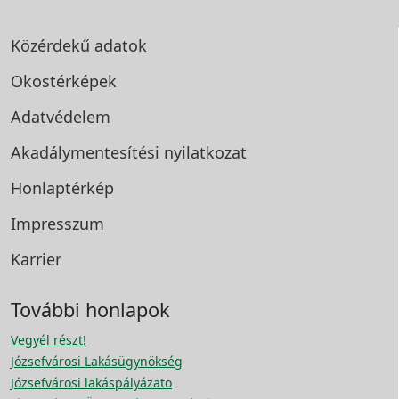
Közérdekű adatok
Okostérképek
Adatvédelem
Akadálymentesítési
nyilatkozat
Honlaptérkép
Impresszum
Karrier
További honlapok
Vegyél részt!
Józsefvárosi Lakásügynökség
Józsefvárosi lakáspályázato