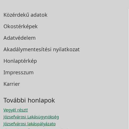
Közérdekű adatok
Okostérképek
Adatvédelem
Akadálymentesítési
nyilatkozat
Honlaptérkép
Impresszum
Karrier
További honlapok
Vegyél részt!
Józsefvárosi Lakásügynökség
Józsefvárosi lakáspályázato