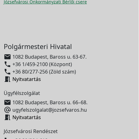
Józsefvárosi Önkormányzati Bérlői csere
Polgármesteri Hivatal

1082 Budapest, Baross u. 63-67.

+36 1/459-2100 (Központ)

+36 80/277-256 (Zöld szám)

Nyitvatartás
Ügyfélszolgálat

1082 Budapest, Baross u. 66–68.

ugyfelszolgalat@jozsefvaros.hu

Nyitvatartás
Józsefvárosi Rendészet