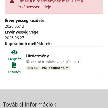
Ennek a hirdetménynek már lejárt a
érvényességi ideje.
Érvényesség kezdete:
2026.06.12
Érvényesség vége:
2026.06.27
Kapcsolódó mellékletek:
Hirdetmény
Megnéz
event_available
Utolsó frissítés: 2026. június 12.
906 KB
PDF dokumentum
Letöltés
További információk