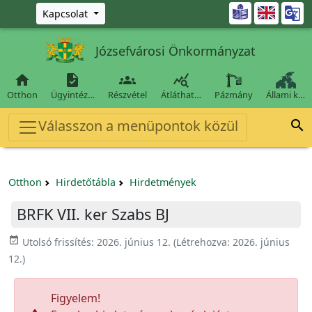
Ugrás a fő tartalomra

Kapcsolat
Józsefvárosi Önkormányzat




Otthon
Ügyintéz…
Részvétel
Átláthat…
Pázmány
Állami k…
Válasszon a menüpontok közül

Otthon
Hirdetőtábla
Hirdetmények
BRFK VII. ker Szabs BJ
event_available
Utolsó frissítés:
2026. június 12.
(Létrehozva:
2026. június
12.
)
Figyelem!