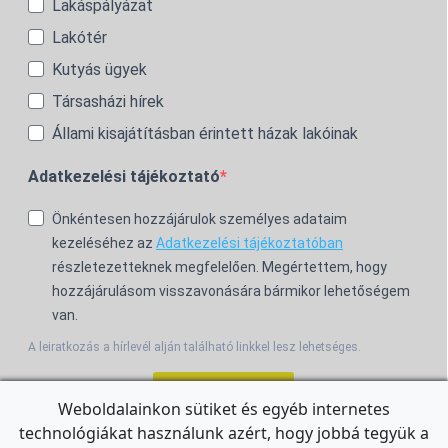
Lakáspályázat
Lakótér
Kutyás ügyek
Társasházi hírek
Állami kisajátításban érintett házak lakóinak
Adatkezelési tájékoztató
Önkéntesen hozzájárulok személyes adataim
kezeléséhez az
Adatkezelési tájékoztatóban
részletezetteknek megfelelően. Megértettem, hogy
hozzájárulásom visszavonására bármikor lehetőségem
van.
A leiratkozás a hírlevél alján található linkkel lesz lehetséges.
Feliratkozom!
Weboldalainkon sütiket és egyéb internetes
technológiákat használunk azért, hogy jobbá tegyük a
For the English Newsletter, click
HERE.