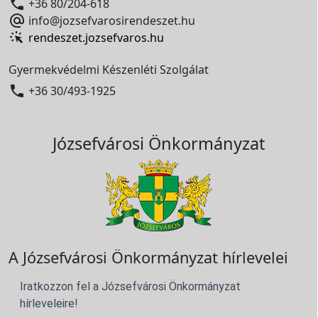

+36 80/204-618

info@jozsefvarosirendeszet.hu
rendeszet.jozsefvaros.hu
Gyermekvédelmi Készenléti Szolgálat

+36 30/493-1925
Józsefvárosi Önkormányzat
A Józsefvárosi Önkormányzat hírlevelei
Iratkozzon fel a Józsefvárosi Önkormányzat
hírleveleire!