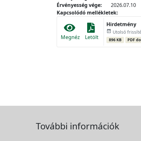
Érvényesség vége:
2026.07.10
Kapcsolódó mellékletek:
Hirdetmény
event_available
Utolsó frissít
Megnéz
Letölt
896 KB
PDF d
További információk