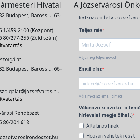
ármesteri Hivatal
A Józsefvárosi Önk
2 Budapest, Baross u. 63-
Iratkozzon fel a Józsefváro
 1/459-2100 (Központ)
Teljes név
 80/277-256 (Zöld szám)
itvatartás
Adja meg teljes nevét!
szolgálat
2 Budapest, Baross u. 66–
Email cím:
szolgalat@jozsefvaros.hu
Adja meg az email címét!
itvatartás
Válassza ki azokat a témá
városi Rendészet
hírlevelet megjelölhet.)
6 80/204-618
Általános hírek
Hogyan vehetek részt
ozsefvarosirendeszet.hu