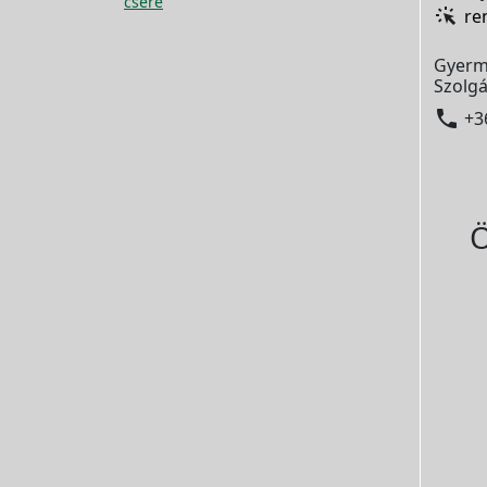
csere
re
Gyerm
Szolgá

+3
Ö