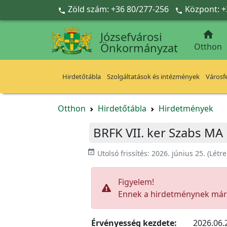
Ugrás a fő tartalomra
Zöld szám: +36 80/277-256
Központ: +



Józsefvárosi
Önkormányzat
Otthon
Hirdetőtábla
Szolgáltatások és intézmények
Városfe
Otthon
Hirdetőtábla
Hirdetmények
BRFK VII. ker Szabs MA
event_available
Utolsó frissítés:
2026. június 25.
(Létr
Figyelem!
Ennek a hirdetménynek már l
Érvényesség kezdete:
2026.06.