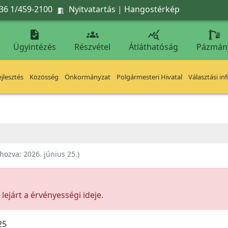
36 1/459-2100
Nyitvatartás
|
Hangostérkép




Ügyintézés
Részvétel
Átláthatóság
Pázmán
jlesztés
Közösség
Önkormányzat
Polgármesteri Hivatal
Választási in
ehozva:
2026. június 25.
)
ejárt a érvényességi ideje.
25