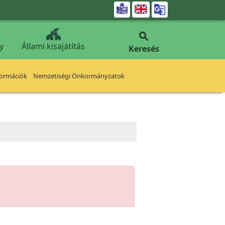


y
Állami kisajátítás
Keresés
formációk
Nemzetiségi Önkormányzatok