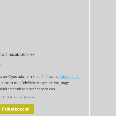
ntett házak lakóinak
 személyes adataim kezeléséhez az
Adatkezelési
tteknek megfelelően. Megértettem, hogy
ására bármikor lehetőségem van.
tó linkkel lesz lehetséges.
Feliratkozom!