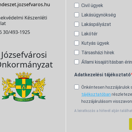
ndeszet.jozsefvaros.hu
Civil ügyek
Lakásügynökség
ekvédelmi Készenléti
lat
Lakáspályázat
6 30/493-1925
Lakótér
Kutyás ügyek
Józsefvárosi
Társasházi hírek
nkormányzat
Állami kisajátításban éri
Adatkezelési tájékoztató
Önkéntesen hozzájárulok
tájékoztatóban
részleteze
hozzájárulásom visszavon
A leiratkozás a hírlevél alján találha