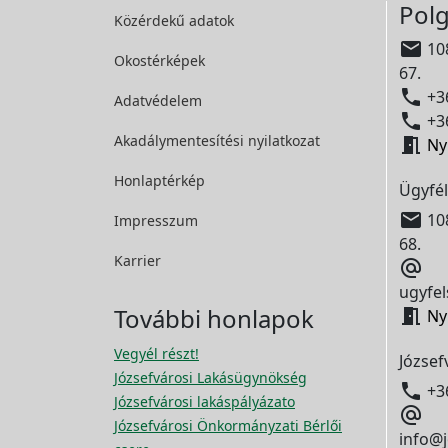
Polg
Közérdekű adatok

108
Okostérképek
67.

+36
Adatvédelem

+36
Akadálymentesítési
nyilatkozat

Ny
Honlaptérkép
Ügyfél

108
Impresszum
68.
Karrier

ugyfel
További honlapok

Ny
Vegyél részt!
József
Józsefvárosi Lakásügynökség

+3
Józsefvárosi lakáspályázato

Józsefvárosi Önkormányzati Bérlői
info@j