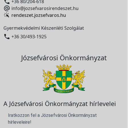

+36 80/204-618

info@jozsefvarosirendeszet.hu
rendeszet.jozsefvaros.hu
Gyermekvédelmi Készenléti Szolgálat

+36 30/493-1925
Józsefvárosi Önkormányzat
A Józsefvárosi Önkormányzat hírlevelei
Iratkozzon fel a Józsefvárosi Önkormányzat
hírleveleire!