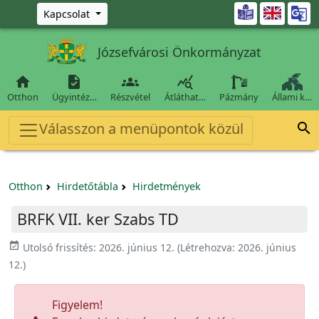
Ugrás a fő tartalomra

Kapcsolat
Józsefvárosi Önkormányzat




Otthon
Ügyintéz…
Részvétel
Átláthat…
Pázmány
Állami k…
Válasszon a menüpontok közül

Otthon
Hirdetőtábla
Hirdetmények
BRFK VII. ker Szabs TD
event_available
Utolsó frissítés:
2026. június 12.
(Létrehozva:
2026. június
12.
)
Figyelem!