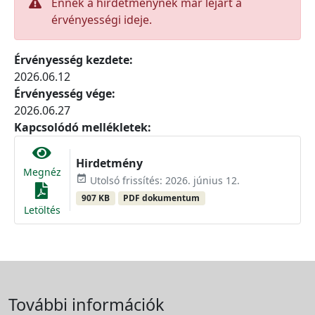
Ennek a hirdetménynek már lejárt a
érvényességi ideje.
Érvényesség kezdete:
2026.06.12
Érvényesség vége:
2026.06.27
Kapcsolódó mellékletek:
Hirdetmény
Megnéz
event_available
Utolsó frissítés: 2026. június 12.
907 KB
PDF dokumentum
Letöltés
További információk