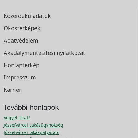
Közérdekű adatok
Okostérképek
Adatvédelem
Akadálymentesítési
nyilatkozat
Honlaptérkép
Impresszum
Karrier
További honlapok
Vegyél részt!
Józsefvárosi Lakásügynökség
Józsefvárosi lakáspályázato