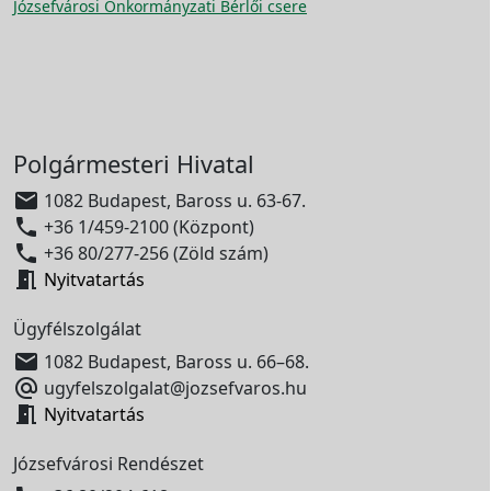
Józsefvárosi Önkormányzati Bérlői csere
Polgármesteri Hivatal

1082 Budapest, Baross u. 63-67.

+36 1/459-2100 (Központ)

+36 80/277-256 (Zöld szám)

Nyitvatartás
Ügyfélszolgálat

1082 Budapest, Baross u. 66–68.

ugyfelszolgalat@jozsefvaros.hu

Nyitvatartás
Józsefvárosi Rendészet