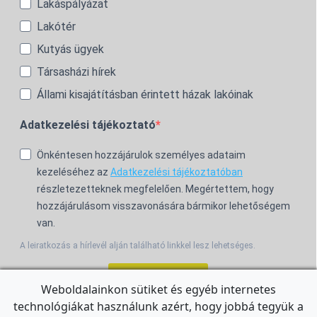
Lakáspályázat
Lakótér
Kutyás ügyek
Társasházi hírek
Állami kisajátításban érintett házak lakóinak
Adatkezelési tájékoztató
Önkéntesen hozzájárulok személyes adataim
kezeléséhez az
Adatkezelési tájékoztatóban
részletezetteknek megfelelően. Megértettem, hogy
hozzájárulásom visszavonására bármikor lehetőségem
van.
A leiratkozás a hírlevél alján található linkkel lesz lehetséges.
Feliratkozom!
Weboldalainkon sütiket és egyéb internetes
technológiákat használunk azért, hogy jobbá tegyük a
For the English Newsletter, click
HERE.