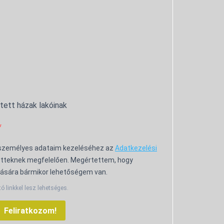
ntett házak lakóinak
 személyes adataim kezeléséhez az
Adatkezelési
tteknek megfelelően. Megértettem, hogy
ására bármikor lehetőségem van.
tó linkkel lesz lehetséges.
Feliratkozom!