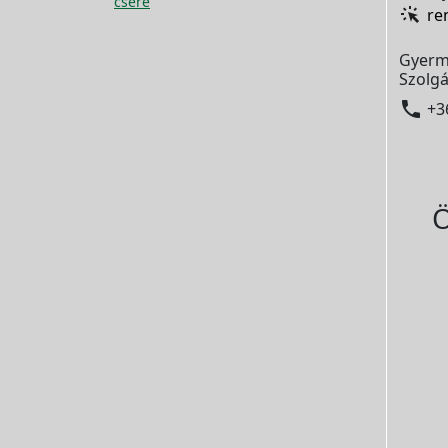
csere
re
Gyerm
Szolgá

+3
Ö