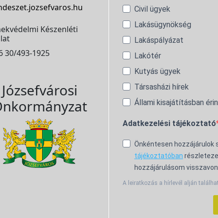
ndeszet.jozsefvaros.hu
Civil ügyek
Lakásügynökség
ekvédelmi Készenléti
lat
Lakáspályázat
6 30/493-1925
Lakótér
Kutyás ügyek
Józsefvárosi
Társasházi hírek
nkormányzat
Állami kisajátításban éri
Adatkezelési tájékoztató
Önkéntesen hozzájárulok
tájékoztatóban
részleteze
hozzájárulásom visszavon
A leiratkozás a hírlevél alján találha