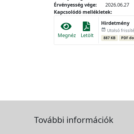
Érvényesség vége:
2026.06.27
Kapcsolódó mellékletek:
Hirdetmény
event_available
Utolsó frissít
Megnéz
Letölt
887 KB
PDF d
További információk