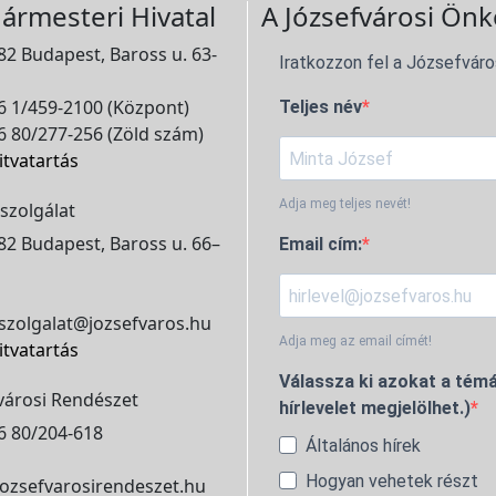
ármesteri Hivatal
A Józsefvárosi Önk
2 Budapest, Baross u. 63-
Iratkozzon fel a Józsefváro
 1/459-2100 (Központ)
Teljes név
 80/277-256 (Zöld szám)
itvatartás
Adja meg teljes nevét!
szolgálat
2 Budapest, Baross u. 66–
Email cím:
szolgalat@jozsefvaros.hu
Adja meg az email címét!
itvatartás
Válassza ki azokat a témá
városi Rendészet
hírlevelet megjelölhet.)
6 80/204-618
Általános hírek
Hogyan vehetek részt
ozsefvarosirendeszet.hu