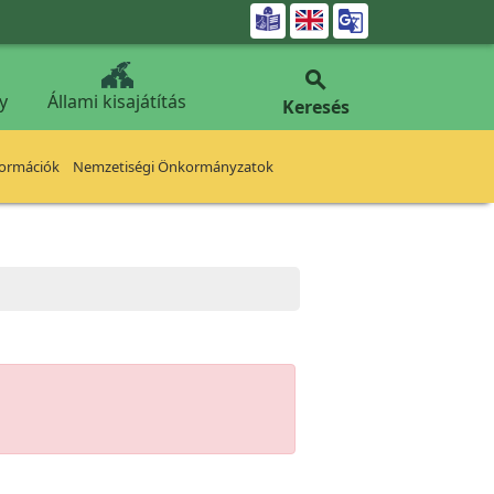


y
Állami kisajátítás
Keresés
formációk
Nemzetiségi Önkormányzatok