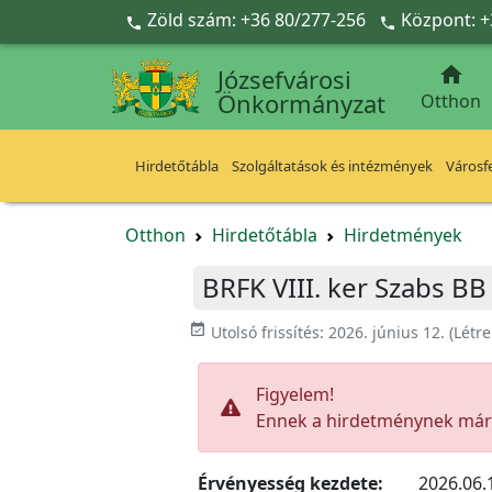
Ugrás a fő tartalomra
Zöld szám: +36 80/277-256
Központ: +



Józsefvárosi
Önkormányzat
Otthon
Hirdetőtábla
Szolgáltatások és intézmények
Városfe
Otthon
Hirdetőtábla
Hirdetmények
BRFK VIII. ker Szabs BB
event_available
Utolsó frissítés:
2026. június 12.
(Létr
Figyelem!
Ennek a hirdetménynek már l
Érvényesség kezdete:
2026.06.