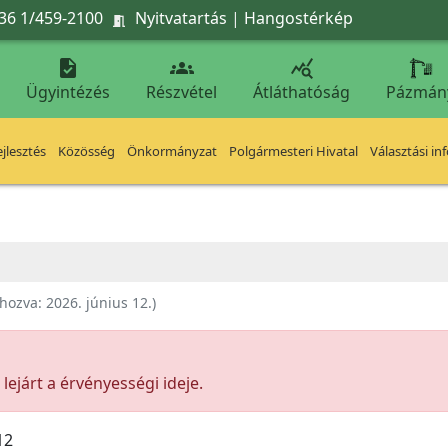
36 1/459-2100
Nyitvatartás
|
Hangostérkép




Ügyintézés
Részvétel
Átláthatóság
Pázmán
jlesztés
Közösség
Önkormányzat
Polgármesteri Hivatal
Választási in
ehozva:
2026. június 12.
)
ejárt a érvényességi ideje.
12