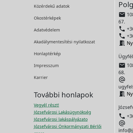
Polg
Közérdekű adatok

108
Okostérképek
67.

+36
Adatvédelem

+36
Akadálymentesítési
nyilatkozat

Ny
Honlaptérkép
Ügyfél

108
Impresszum
68.
Karrier

ugyfel
További honlapok

Ny
Vegyél részt!
József
Józsefvárosi Lakásügynökség

+3
Józsefvárosi lakáspályázato

Józsefvárosi Önkormányzati Bérlői
info@j