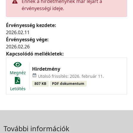
Ennek a hirdetménynek már lejárt a
érvényességi ideje.
Érvényesség kezdete:
2026.02.11
Érvényesség vége:
2026.02.26
Kapcsolódó mellékletek:
Hirdetmény
Megnéz
event_available
Utolsó frissítés: 2026. február 11.
807 KB
PDF dokumentum
Letöltés
További információk