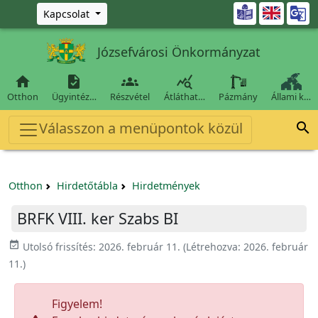
Ugrás a fő tartalomra

Kapcsolat
Józsefvárosi Önkormányzat




Otthon
Ügyintéz…
Részvétel
Átláthat…
Pázmány
Állami k…
Válasszon a menüpontok közül

Otthon
Hirdetőtábla
Hirdetmények
BRFK VIII. ker Szabs BI
event_available
Utolsó frissítés:
2026. február 11.
(Létrehozva:
2026. február
11.
)
Figyelem!