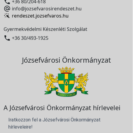

+36 80/204-618

info@jozsefvarosirendeszet.hu
rendeszet.jozsefvaros.hu
Gyermekvédelmi Készenléti Szolgálat

+36 30/493-1925
Józsefvárosi Önkormányzat
A Józsefvárosi Önkormányzat hírlevelei
Iratkozzon fel a Józsefvárosi Önkormányzat
hírleveleire!