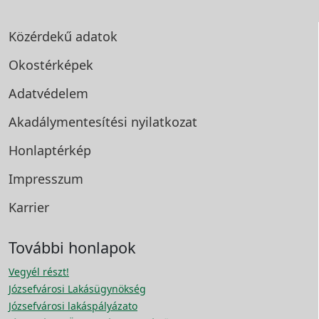
Közérdekű adatok
Okostérképek
Adatvédelem
Akadálymentesítési
nyilatkozat
Honlaptérkép
Impresszum
Karrier
További honlapok
Vegyél részt!
Józsefvárosi Lakásügynökség
Józsefvárosi lakáspályázato