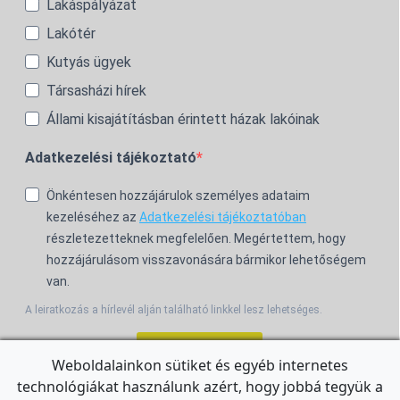
Lakáspályázat
Lakótér
Kutyás ügyek
Társasházi hírek
Állami kisajátításban érintett házak lakóinak
Adatkezelési tájékoztató
Önkéntesen hozzájárulok személyes adataim
kezeléséhez az
Adatkezelési tájékoztatóban
részletezetteknek megfelelően. Megértettem, hogy
hozzájárulásom visszavonására bármikor lehetőségem
van.
A leiratkozás a hírlevél alján található linkkel lesz lehetséges.
Feliratkozom!
Weboldalainkon sütiket és egyéb internetes
technológiákat használunk azért, hogy jobbá tegyük a
For the English Newsletter, click
HERE.