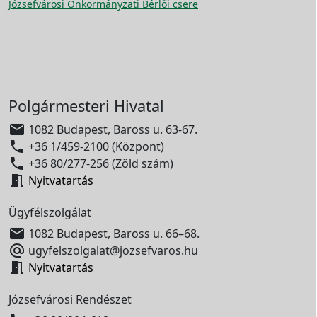
Józsefvárosi Önkormányzati Bérlői csere
Polgármesteri Hivatal

1082 Budapest, Baross u. 63-67.

+36 1/459-2100 (Központ)

+36 80/277-256 (Zöld szám)

Nyitvatartás
Ügyfélszolgálat

1082 Budapest, Baross u. 66–68.

ugyfelszolgalat@jozsefvaros.hu

Nyitvatartás
Józsefvárosi Rendészet