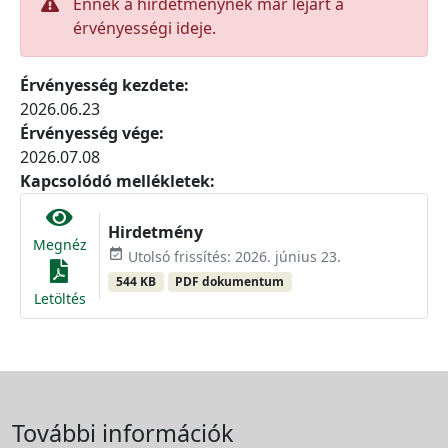
Ennek a hirdetménynek már lejárt a
érvényességi ideje.
Érvényesség kezdete:
2026.06.23
Érvényesség vége:
2026.07.08
Kapcsolódó mellékletek:
Hirdetmény
Megnéz
event_available
Utolsó frissítés: 2026. június 23.
544 KB
PDF dokumentum
Letöltés
További információk