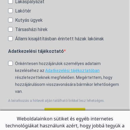
Lakáspályázat
Lakótér
Kutyás ügyek
Társasházi hírek
Állami kisajátításban érintett házak lakóinak
Adatkezelési tájékoztató
Önkéntesen hozzájárulok személyes adataim
kezeléséhez az
Adatkezelési tájékoztatóban
részletezetteknek megfelelően. Megértettem, hogy
hozzájárulásom visszavonására bármikor lehetőségem
van.
A leiratkozás a hírlevél alján található linkkel lesz lehetséges.
Feliratkozom!
Weboldalainkon sütiket és egyéb internetes
technológiákat használunk azért, hogy jobbá tegyük a
For the English Newsletter, click
HERE.