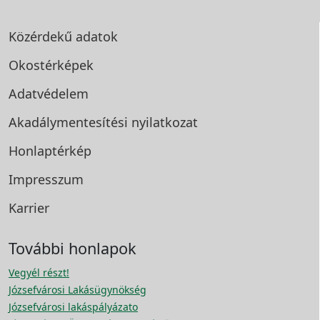
Közérdekű adatok
Okostérképek
Adatvédelem
Akadálymentesítési
nyilatkozat
Honlaptérkép
Impresszum
Karrier
További honlapok
Vegyél részt!
Józsefvárosi Lakásügynökség
Józsefvárosi lakáspályázato