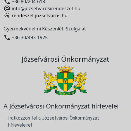

+36 80/204-618

info@jozsefvarosirendeszet.hu
rendeszet.jozsefvaros.hu
Gyermekvédelmi Készenléti Szolgálat

+36 30/493-1925
Józsefvárosi Önkormányzat
A Józsefvárosi Önkormányzat hírlevelei
Iratkozzon fel a Józsefvárosi Önkormányzat
hírleveleire!