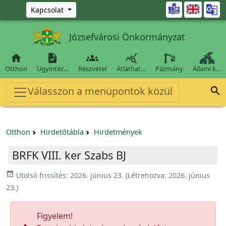
Ugrás a fő tartalomra

Kapcsolat
Józsefvárosi Önkormányzat




Otthon
Ügyintéz…
Részvétel
Átláthat…
Pázmány
Állami k…
Válasszon a menüpontok közül

Otthon
Hirdetőtábla
Hirdetmények
BRFK VIII. ker Szabs BJ
event_available
Utolsó frissítés:
2026. június 23.
(Létrehozva:
2026. június
23.
)
Figyelem!