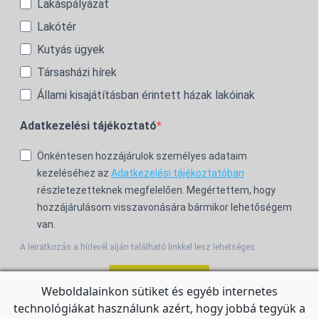
Lakáspályázat
Lakótér
Kutyás ügyek
Társasházi hírek
Állami kisajátításban érintett házak lakóinak
Adatkezelési tájékoztató
Önkéntesen hozzájárulok személyes adataim
kezeléséhez az
Adatkezelési tájékoztatóban
részletezetteknek megfelelően. Megértettem, hogy
hozzájárulásom visszavonására bármikor lehetőségem
van.
A leiratkozás a hírlevél alján található linkkel lesz lehetséges.
Feliratkozom!
Weboldalainkon sütiket és egyéb internetes
technológiákat használunk azért, hogy jobbá tegyük a
For the English Newsletter, click
HERE.