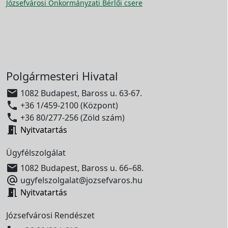
Józsefvárosi Önkormányzati Bérlői csere
Polgármesteri Hivatal

1082 Budapest, Baross u. 63-67.

+36 1/459-2100 (Központ)

+36 80/277-256 (Zöld szám)

Nyitvatartás
Ügyfélszolgálat

1082 Budapest, Baross u. 66–68.

ugyfelszolgalat@jozsefvaros.hu

Nyitvatartás
Józsefvárosi Rendészet