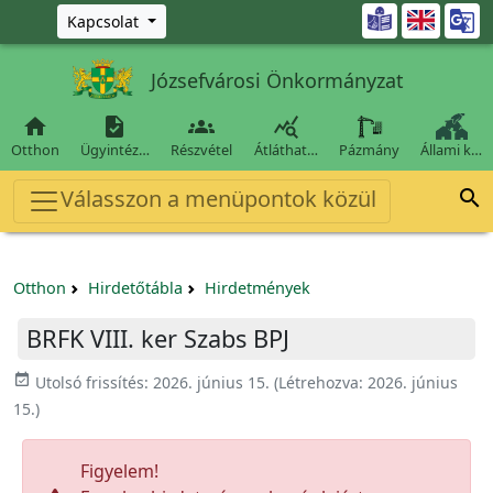
Ugrás a fő tartalomra

Kapcsolat
Józsefvárosi Önkormányzat




Otthon
Ügyintéz…
Részvétel
Átláthat…
Pázmány
Állami k…
Válasszon a menüpontok közül

Otthon
Hirdetőtábla
Hirdetmények
BRFK VIII. ker Szabs BPJ
event_available
Utolsó frissítés:
2026. június 15.
(Létrehozva:
2026. június
15.
)
Figyelem!