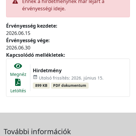
Ennek a hirdetménynek már lejárt a
érvényességi ideje.
Érvényesség kezdete:
2026.06.15
Érvényesség vége:
2026.06.30
Kapcsolódó mellékletek:
Hirdetmény
Megnéz
event_available
Utolsó frissítés: 2026. június 15.
899 KB
PDF dokumentum
Letöltés
További információk