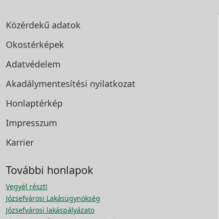
Közérdekű adatok
Okostérképek
Adatvédelem
Akadálymentesítési
nyilatkozat
Honlaptérkép
Impresszum
Karrier
További honlapok
Vegyél részt!
Józsefvárosi Lakásügynökség
Józsefvárosi lakáspályázato