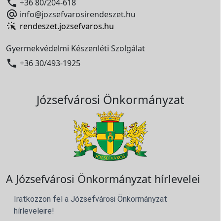

+36 80/204-618

info@jozsefvarosirendeszet.hu
rendeszet.jozsefvaros.hu
Gyermekvédelmi Készenléti Szolgálat

+36 30/493-1925
Józsefvárosi Önkormányzat
A Józsefvárosi Önkormányzat hírlevelei
Iratkozzon fel a Józsefvárosi Önkormányzat
hírleveleire!