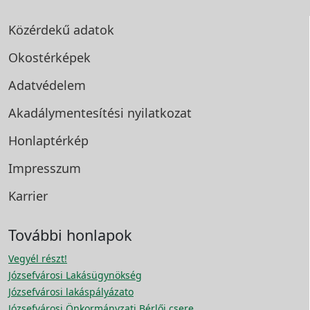
Közérdekű adatok
Okostérképek
Adatvédelem
Akadálymentesítési
nyilatkozat
Honlaptérkép
Impresszum
Karrier
További honlapok
Vegyél részt!
Józsefvárosi Lakásügynökség
Józsefvárosi lakáspályázato
Józsefvárosi Önkormányzati Bérlői csere