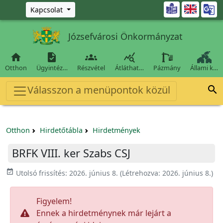
Ugrás a fő tartalomra

Kapcsolat
Józsefvárosi Önkormányzat




Otthon
Ügyintéz…
Részvétel
Átláthat…
Pázmány
Állami k…
Válasszon a menüpontok közül

Otthon
Hirdetőtábla
Hirdetmények
BRFK VIII. ker Szabs CSJ
event_available
Utolsó frissítés:
2026. június 8.
(Létrehozva:
2026. június 8.
)
Figyelem!
Ennek a hirdetménynek már lejárt a