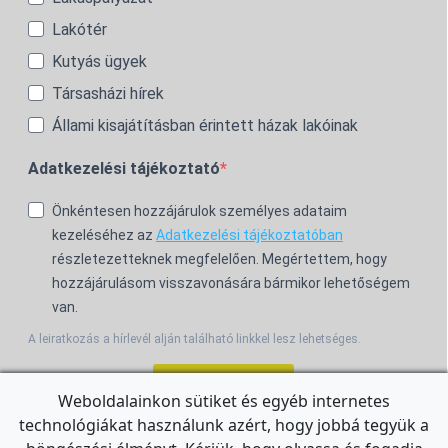
Lakótér
Kutyás ügyek
Társasházi hírek
Állami kisajátításban érintett házak lakóinak
Adatkezelési tájékoztató
Önkéntesen hozzájárulok személyes adataim
kezeléséhez az
Adatkezelési tájékoztatóban
részletezetteknek megfelelően. Megértettem, hogy
hozzájárulásom visszavonására bármikor lehetőségem
van.
A leiratkozás a hírlevél alján található linkkel lesz lehetséges.
Feliratkozom!
Weboldalainkon sütiket és egyéb internetes
technológiákat használunk azért, hogy jobbá tegyük a
For the English Newsletter, click
HERE.