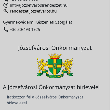

info@jozsefvarosirendeszet.hu
rendeszet.jozsefvaros.hu
Gyermekvédelmi Készenléti Szolgálat

+36 30/493-1925
Józsefvárosi Önkormányzat
A Józsefvárosi Önkormányzat hírlevelei
Iratkozzon fel a Józsefvárosi Önkormányzat
hírleveleire!