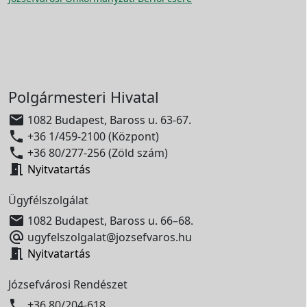
Polgármesteri Hivatal

1082 Budapest, Baross u. 63-67.

+36 1/459-2100 (Központ)

+36 80/277-256 (Zöld szám)

Nyitvatartás
Ügyfélszolgálat

1082 Budapest, Baross u. 66–68.

ugyfelszolgalat@jozsefvaros.hu

Nyitvatartás
Józsefvárosi Rendészet

+36 80/204-618