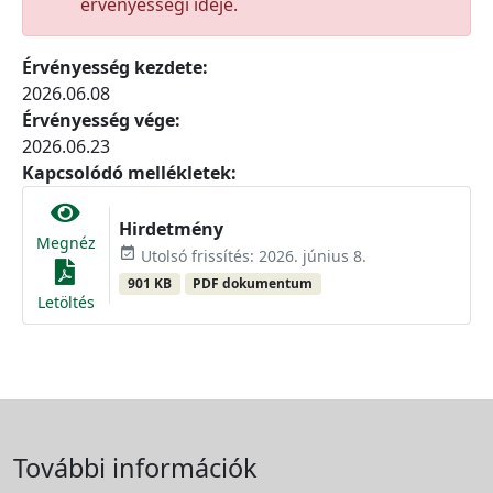
érvényességi ideje.
Érvényesség kezdete:
2026.06.08
Érvényesség vége:
2026.06.23
Kapcsolódó mellékletek:
Hirdetmény
Megnéz
event_available
Utolsó frissítés: 2026. június 8.
901 KB
PDF dokumentum
Letöltés
További információk