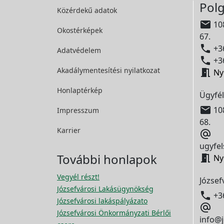
Polg
Közérdekű adatok

108
Okostérképek
67.

+36
Adatvédelem

+36
Akadálymentesítési
nyilatkozat

Ny
Honlaptérkép
Ügyfél

108
Impresszum
68.
Karrier

ugyfel
További honlapok

Ny
Vegyél részt!
József
Józsefvárosi Lakásügynökség

+3
Józsefvárosi lakáspályázato

Józsefvárosi Önkormányzati Bérlői
info@j