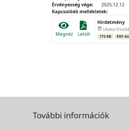
Érvényesség vége:
2025.12.12
Kapcsolódó mellékletek:
Hirdetmény
event_available
Utolsó frissí
Megnéz
Letölt
773 KB
PDF d
További információk