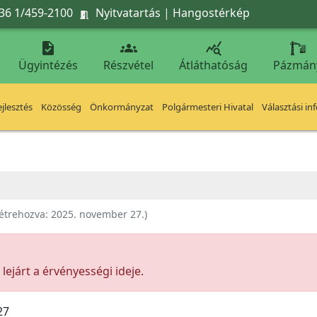
36 1/459-2100
Nyitvatartás
|
Hangostérkép




Ügyintézés
Részvétel
Átláthatóság
Pázmán
jlesztés
Közösség
Önkormányzat
Polgármesteri Hivatal
Választási in
étrehozva:
2025. november 27.
)
ejárt a érvényességi ideje.
27