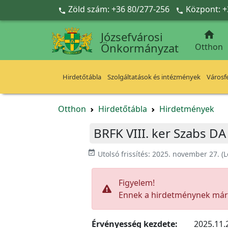
Ugrás a fő tartalomra
Zöld szám: +36 80/277-256
Központ: +



Józsefvárosi
Önkormányzat
Otthon
Hirdetőtábla
Szolgáltatások és intézmények
Városfe
Otthon
Hirdetőtábla
Hirdetmények
BRFK VIII. ker Szabs DA
event_available
Utolsó frissítés:
2025. november 27.
(L
Figyelem!
Ennek a hirdetménynek már l
Érvényesség kezdete:
2025.11.