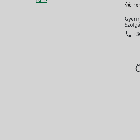
csere
re
Gyerm
Szolgá

+3
Ö