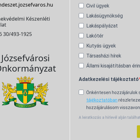
ndeszet.jozsefvaros.hu
Civil ügyek
Lakásügynökség
ekvédelmi Készenléti
lat
Lakáspályázat
6 30/493-1925
Lakótér
Kutyás ügyek
Józsefvárosi
Társasházi hírek
nkormányzat
Állami kisajátításban éri
Adatkezelési tájékoztató
Önkéntesen hozzájárulok
tájékoztatóban
részleteze
hozzájárulásom visszavon
A leiratkozás a hírlevél alján találha