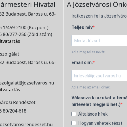
ármesteri Hivatal
A Józsefvárosi Önk
2 Budapest, Baross u. 63-
Iratkozzon fel a Józsefváro
 1/459-2100 (Központ)
Teljes név
 80/277-256 (Zöld szám)
itvatartás
Adja meg teljes nevét!
szolgálat
2 Budapest, Baross u. 66–
Email cím:
szolgalat@jozsefvaros.hu
Adja meg az email címét!
itvatartás
Válassza ki azokat a témá
városi Rendészet
hírlevelet megjelölhet.)
6 80/204-618
Általános hírek
Hogyan vehetek részt
ozsefvarosirendeszet.hu