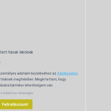
ntett házak lakóinak
 személyes adataim kezeléséhez az
Adatkezelési
tteknek megfelelően. Megértettem, hogy
ására bármikor lehetőségem van.
tó linkkel lesz lehetséges.
Feliratkozom!