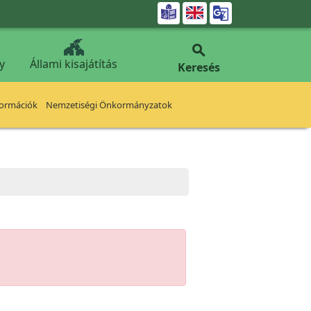


y
Állami kisajátítás
Keresés
formációk
Nemzetiségi Önkormányzatok