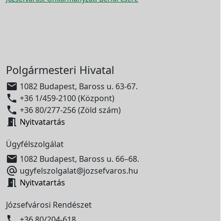
Polgármesteri Hivatal

1082 Budapest, Baross u. 63-67.

+36 1/459-2100 (Központ)

+36 80/277-256 (Zöld szám)

Nyitvatartás
Ügyfélszolgálat

1082 Budapest, Baross u. 66–68.

ugyfelszolgalat@jozsefvaros.hu

Nyitvatartás
Józsefvárosi Rendészet

+36 80/204-618