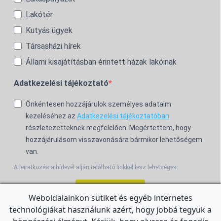
Lakótér
Kutyás ügyek
Társasházi hírek
Állami kisajátításban érintett házak lakóinak
Adatkezelési tájékoztató
Önkéntesen hozzájárulok személyes adataim
kezeléséhez az
Adatkezelési tájékoztatóban
részletezetteknek megfelelően. Megértettem, hogy
hozzájárulásom visszavonására bármikor lehetőségem
van.
A leiratkozás a hírlevél alján található linkkel lesz lehetséges.
Feliratkozom!
Weboldalainkon sütiket és egyéb internetes
technológiákat használunk azért, hogy jobbá tegyük a
For the English Newsletter, click
HERE.