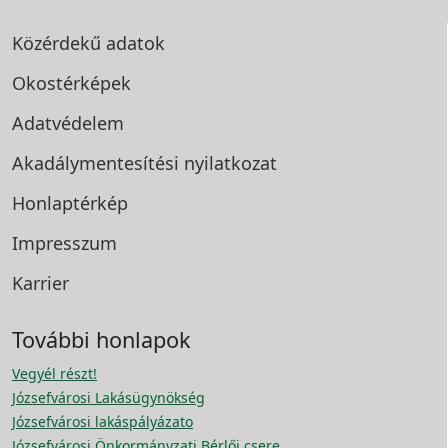
Közérdekű adatok
Okostérképek
Adatvédelem
Akadálymentesítési
nyilatkozat
Honlaptérkép
Impresszum
Karrier
További honlapok
Vegyél részt!
Józsefvárosi Lakásügynökség
Józsefvárosi lakáspályázato
Józsefvárosi Önkormányzati Bérlői csere