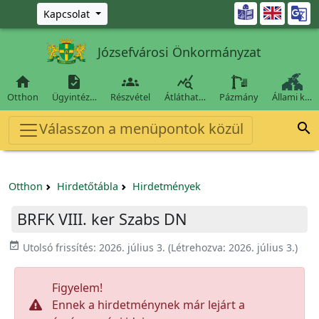
Ugrás a fő tartalomra

Kapcsolat
Józsefvárosi Önkormányzat




Otthon
Ügyintéz…
Részvétel
Átláthat…
Pázmány
Állami k…
Válasszon a menüpontok közül

Otthon
Hirdetőtábla
Hirdetmények
BRFK VIII. ker Szabs DN
event_available
Utolsó frissítés:
2026. július 3.
(Létrehozva:
2026. július 3.
)
Figyelem!
Ennek a hirdetménynek már lejárt a