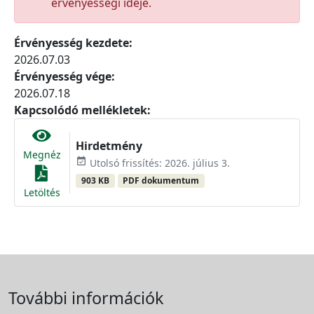
érvényességi ideje.
Érvényesség kezdete:
2026.07.03
Érvényesség vége:
2026.07.18
Kapcsolódó mellékletek:
Hirdetmény
Megnéz
event_available
Utolsó frissítés: 2026. július 3.
903 KB
PDF dokumentum
Letöltés
További információk