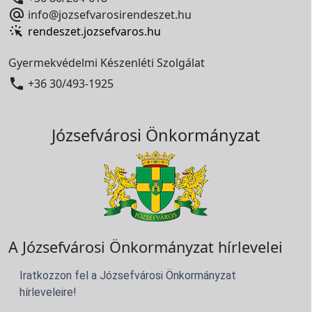

info@jozsefvarosirendeszet.hu
rendeszet.jozsefvaros.hu
Gyermekvédelmi Készenléti Szolgálat

+36 30/493-1925
Józsefvárosi Önkormányzat
A Józsefvárosi Önkormányzat hírlevelei
Iratkozzon fel a Józsefvárosi Önkormányzat
hírleveleire!