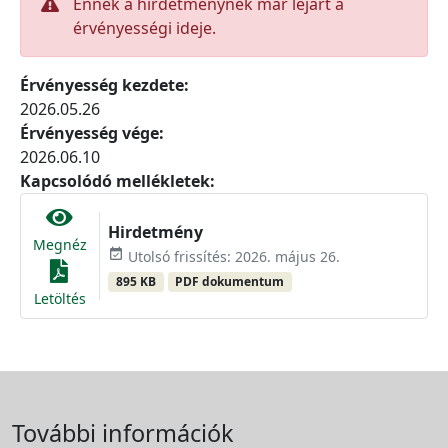
Ennek a hirdetménynek már lejárt a
érvényességi ideje.
Érvényesség kezdete:
2026.05.26
Érvényesség vége:
2026.06.10
Kapcsolódó mellékletek:
Hirdetmény
Megnéz
event_available
Utolsó frissítés: 2026. május 26.
895 KB
PDF dokumentum
Letöltés
További információk