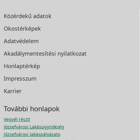
Közérdekű adatok
Okostérképek
Adatvédelem
Akadálymentesítési
nyilatkozat
Honlaptérkép
Impresszum
Karrier
További honlapok
Vegyél részt!
Józsefvárosi Lakásügynökség
Józsefvárosi lakáspályázato