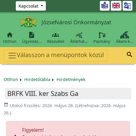
Ugrás a fő tartalomra

Kapcsolat
Józsefvárosi Önkormányzat




Otthon
Ügyintéz…
Részvétel
Átláthat…
Pázmány
Állami k…
Válasszon a menüpontok közül

Otthon
Hirdetőtábla
Hirdetmények
BRFK VIII. ker Szabs Ga
event_available
Utolsó frissítés:
2026. május 26.
(Létrehozva:
2026. május
26.
)
Figyelem!