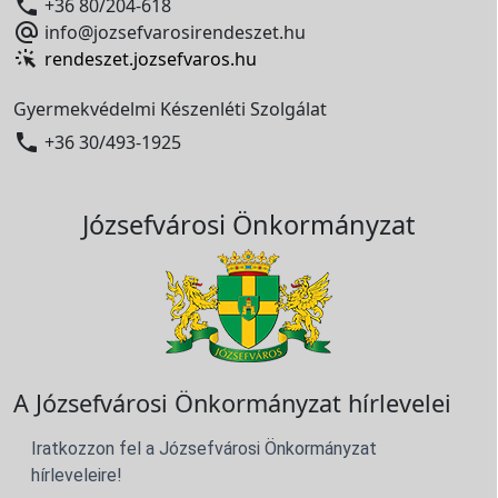

+36 80/204-618

info@jozsefvarosirendeszet.hu
rendeszet.jozsefvaros.hu
Gyermekvédelmi Készenléti Szolgálat

+36 30/493-1925
Józsefvárosi Önkormányzat
A Józsefvárosi Önkormányzat hírlevelei
Iratkozzon fel a Józsefvárosi Önkormányzat
hírleveleire!