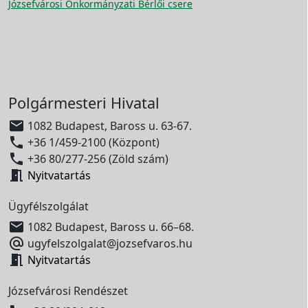
Józsefvárosi Önkormányzati Bérlői csere
Polgármesteri Hivatal

1082 Budapest, Baross u. 63-67.

+36 1/459-2100 (Központ)

+36 80/277-256 (Zöld szám)

Nyitvatartás
Ügyfélszolgálat

1082 Budapest, Baross u. 66–68.

ugyfelszolgalat@jozsefvaros.hu

Nyitvatartás
Józsefvárosi Rendészet