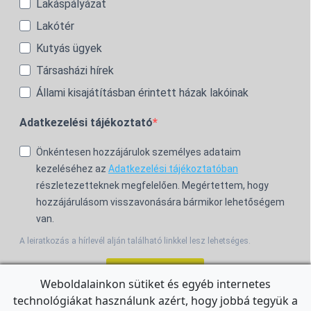
Lakáspályázat
Lakótér
Kutyás ügyek
Társasházi hírek
Állami kisajátításban érintett házak lakóinak
Adatkezelési tájékoztató
Önkéntesen hozzájárulok személyes adataim
kezeléséhez az
Adatkezelési tájékoztatóban
részletezetteknek megfelelően. Megértettem, hogy
hozzájárulásom visszavonására bármikor lehetőségem
van.
A leiratkozás a hírlevél alján található linkkel lesz lehetséges.
Feliratkozom!
Weboldalainkon sütiket és egyéb internetes
technológiákat használunk azért, hogy jobbá tegyük a
For the English Newsletter, click
HERE.