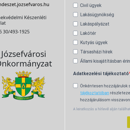
ndeszet.jozsefvaros.hu
Civil ügyek
Lakásügynökség
ekvédelmi Készenléti
lat
Lakáspályázat
6 30/493-1925
Lakótér
Kutyás ügyek
Józsefvárosi
Társasházi hírek
nkormányzat
Állami kisajátításban éri
Adatkezelési tájékoztató
Önkéntesen hozzájárulok
tájékoztatóban
részleteze
hozzájárulásom visszavon
A leiratkozás a hírlevél alján találha