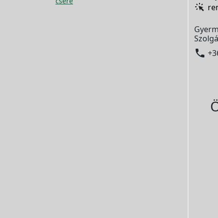
csere
re
Gyerm
Szolgá

+3
Ö