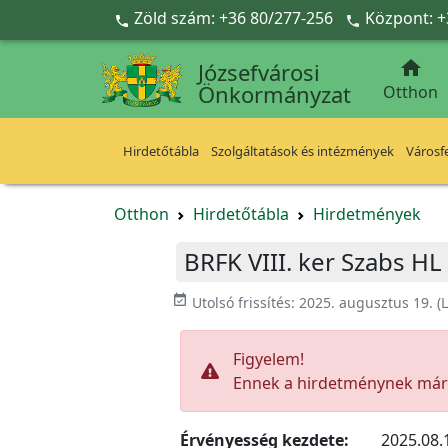
Ugrás a fő tartalomra
Zöld szám: +36 80/277-256
Központ: +



Józsefvárosi
Önkormányzat
Otthon
Hirdetőtábla
Szolgáltatások és intézmények
Városfe
Otthon
Hirdetőtábla
Hirdetmények
BRFK VIII. ker Szabs HL
event_available
Utolsó frissítés:
2025. augusztus 19.
(L
Figyelem!
Ennek a hirdetménynek már l
Érvényesség kezdete:
2025.08.