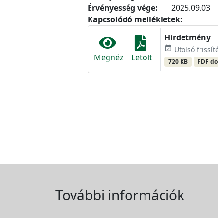
Érvényesség vége:
2025.09.03
Kapcsolódó mellékletek:
Hirdetmény
event_available
Utolsó frissít
Megnéz
Letölt
720 KB
PDF d
További információk