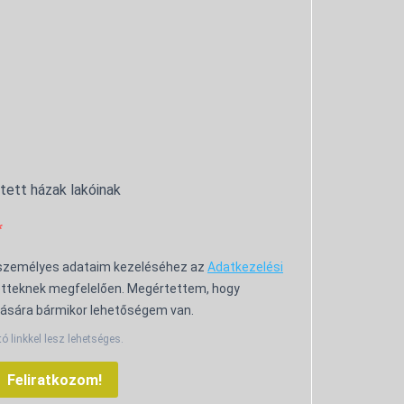
ntett házak lakóinak
 személyes adataim kezeléséhez az
Adatkezelési
tteknek megfelelően. Megértettem, hogy
ására bármikor lehetőségem van.
tó linkkel lesz lehetséges.
Feliratkozom!