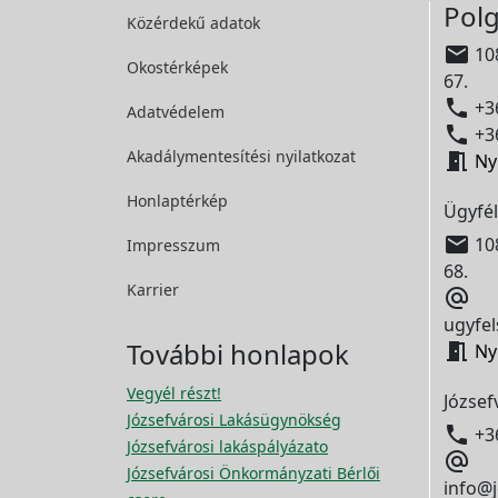
Polg
Közérdekű adatok

108
Okostérképek
67.

+36
Adatvédelem

+36
Akadálymentesítési
nyilatkozat

Ny
Honlaptérkép
Ügyfél

108
Impresszum
68.
Karrier

ugyfel
További honlapok

Ny
Vegyél részt!
József
Józsefvárosi Lakásügynökség

+3
Józsefvárosi lakáspályázato

Józsefvárosi Önkormányzati Bérlői
info@j