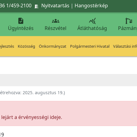
36 1/459-2100
Nyitvatartás
|
Hangostérkép




Ügyintézés
Részvétel
Átláthatóság
Pázmán
jlesztés
Közösség
Önkormányzat
Polgármesteri Hivatal
Választási in
étrehozva:
2025. augusztus 19.
)
ejárt a érvényességi ideje.
19