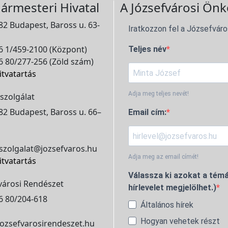
ármesteri Hivatal
A Józsefvárosi Önk
2 Budapest, Baross u. 63-
Iratkozzon fel a Józsefváro
 1/459-2100 (Központ)
Teljes név
 80/277-256 (Zöld szám)
itvatartás
Adja meg teljes nevét!
szolgálat
2 Budapest, Baross u. 66–
Email cím:
szolgalat@jozsefvaros.hu
Adja meg az email címét!
itvatartás
Válassza ki azokat a témá
városi Rendészet
hírlevelet megjelölhet.)
6 80/204-618
Általános hírek
Hogyan vehetek részt
ozsefvarosirendeszet.hu