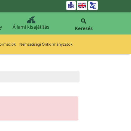


y
Állami kisajátítás
Keresés
formációk
Nemzetiségi Önkormányzatok