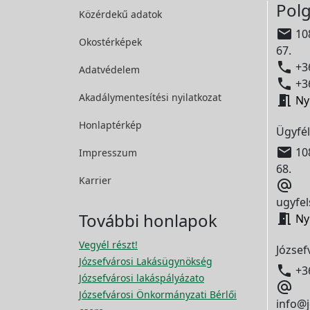
Polg
Közérdekű adatok

108
Okostérképek
67.

+36
Adatvédelem

+36
Akadálymentesítési
nyilatkozat

Ny
Honlaptérkép
Ügyfél

108
Impresszum
68.
Karrier

ugyfel
További honlapok

Ny
Vegyél részt!
József
Józsefvárosi Lakásügynökség

+3
Józsefvárosi lakáspályázato

Józsefvárosi Önkormányzati Bérlői
info@j