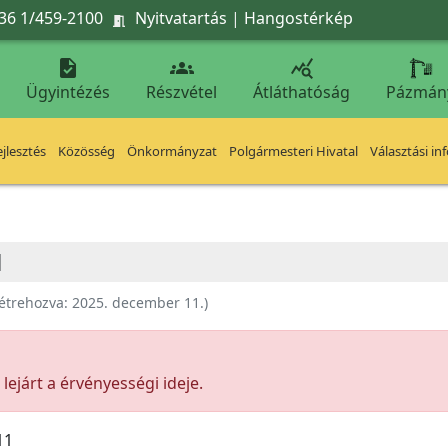
36 1/459-2100
Nyitvatartás
|
Hangostérkép




Ügyintézés
Részvétel
Átláthatóság
Pázmán
jlesztés
Közösség
Önkormányzat
Polgármesteri Hivatal
Választási in
M
étrehozva:
2025. december 11.
)
ejárt a érvényességi ideje.
11