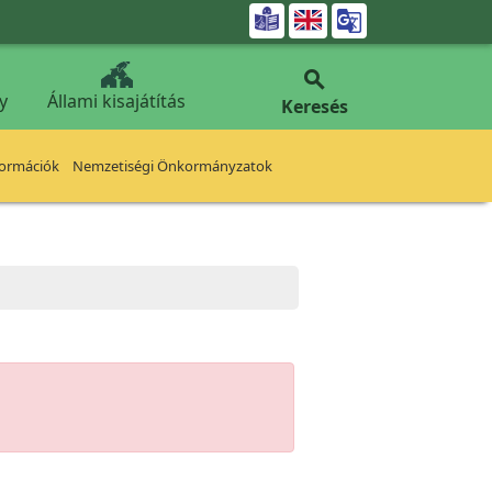


y
Állami kisajátítás
Keresés
formációk
Nemzetiségi Önkormányzatok