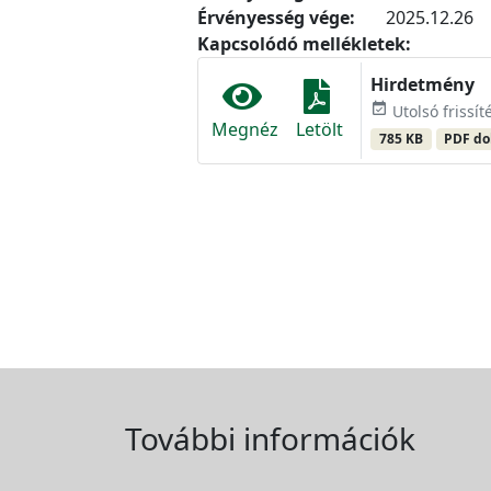
Érvényesség vége:
2025.12.26
Kapcsolódó mellékletek:
Hirdetmény
event_available
Utolsó frissí
Megnéz
Letölt
785 KB
PDF d
További információk