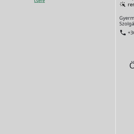
csere
re
Gyerm
Szolgá

+3
Ö