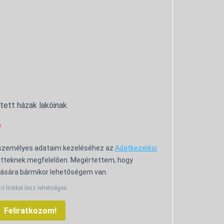
ntett házak lakóinak
 személyes adataim kezeléséhez az
Adatkezelési
tteknek megfelelően. Megértettem, hogy
ására bármikor lehetőségem van.
tó linkkel lesz lehetséges.
Feliratkozom!