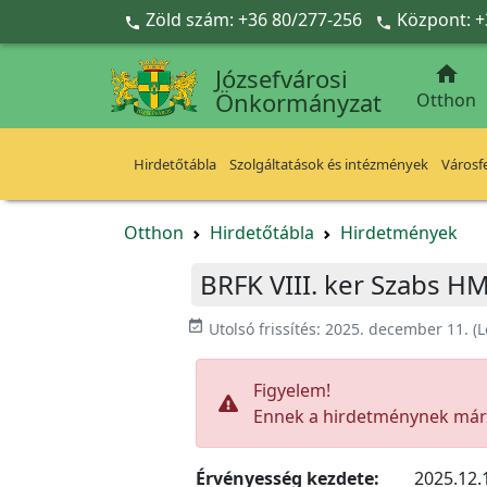
Ugrás a fő tartalomra
Zöld szám: +36 80/277-256
Központ: +



Józsefvárosi
Önkormányzat
Otthon
Hirdetőtábla
Szolgáltatások és intézmények
Városfe
Otthon
Hirdetőtábla
Hirdetmények
BRFK VIII. ker Szabs H
event_available
Utolsó frissítés:
2025. december 11.
(L
Figyelem!
Ennek a hirdetménynek már l
Érvényesség kezdete:
2025.12.