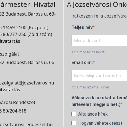
ármesteri Hivatal
A Józsefvárosi Önk
2 Budapest, Baross u. 63-
Iratkozzon fel a Józsefváro
 1/459-2100 (Központ)
Teljes név
 80/277-256 (Zöld szám)
itvatartás
Adja meg teljes nevét!
szolgálat
2 Budapest, Baross u. 66–
Email cím:
szolgalat@jozsefvaros.hu
Adja meg az email címét!
itvatartás
Válassza ki azokat a témá
városi Rendészet
hírlevelet megjelölhet.)
6 80/204-618
Általános hírek
Hogyan vehetek részt
ozsefvarosirendeszet.hu