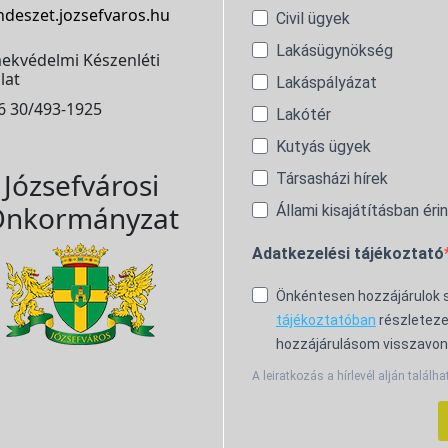
ndeszet.jozsefvaros.hu
Civil ügyek
Lakásügynökség
ekvédelmi Készenléti
lat
Lakáspályázat
6 30/493-1925
Lakótér
Kutyás ügyek
Józsefvárosi
Társasházi hírek
nkormányzat
Állami kisajátításban éri
Adatkezelési tájékoztató
Önkéntesen hozzájárulok
tájékoztatóban
részleteze
hozzájárulásom visszavon
A leiratkozás a hírlevél alján találha