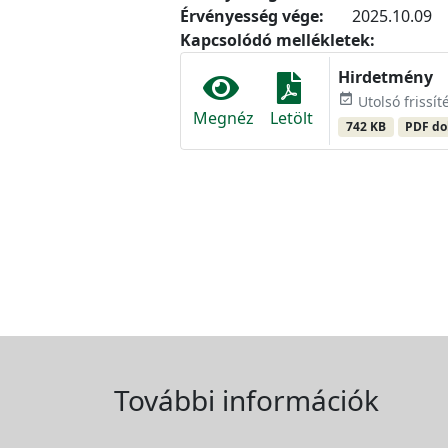
Érvényesség vége:
2025.10.09
Kapcsolódó mellékletek:
Hirdetmény
event_available
Utolsó frissít
Megnéz
Letölt
742 KB
PDF d
További információk