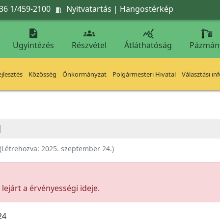
36 1/459-2100
Nyitvatartás
|
Hangostérkép




Ügyintézés
Részvétel
Átláthatóság
Pázmán
jlesztés
Közösség
Önkormányzat
Polgármesteri Hivatal
Választási in
M
(Létrehozva:
2025. szeptember 24.
)
ejárt a érvényességi ideje.
24