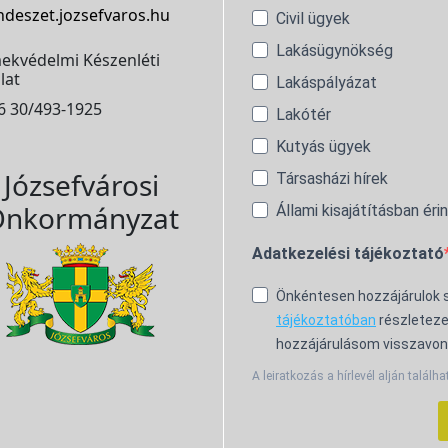
ndeszet.jozsefvaros.hu
Civil ügyek
Lakásügynökség
ekvédelmi Készenléti
lat
Lakáspályázat
6 30/493-1925
Lakótér
Kutyás ügyek
Józsefvárosi
Társasházi hírek
nkormányzat
Állami kisajátításban éri
Adatkezelési tájékoztató
Önkéntesen hozzájárulok
tájékoztatóban
részleteze
hozzájárulásom visszavon
A leiratkozás a hírlevél alján találha