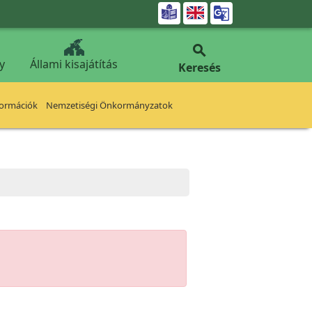


y
Állami kisajátítás
Keresés
formációk
Nemzetiségi Önkormányzatok