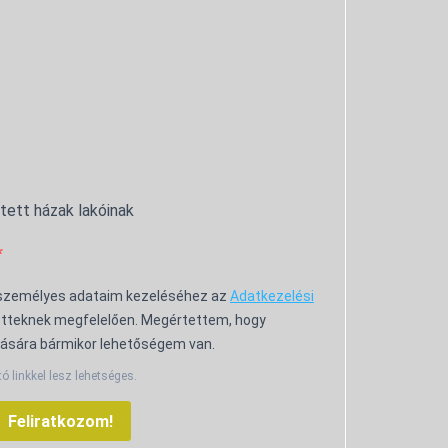
ntett házak lakóinak
 személyes adataim kezeléséhez az
Adatkezelési
tteknek megfelelően. Megértettem, hogy
ására bármikor lehetőségem van.
tó linkkel lesz lehetséges.
Feliratkozom!