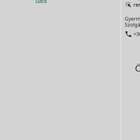
csere
re
Gyerm
Szolgá

+3
Ö