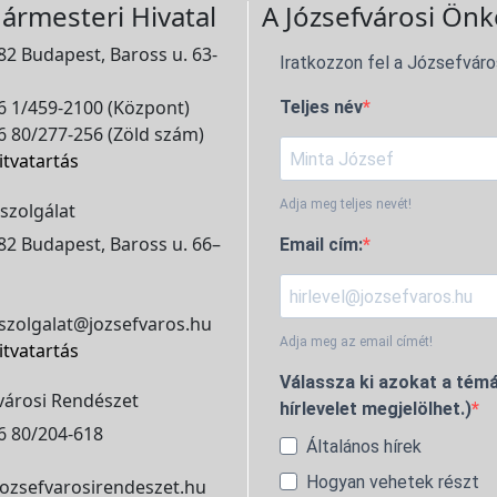
ármesteri Hivatal
A Józsefvárosi Önk
2 Budapest, Baross u. 63-
Iratkozzon fel a Józsefváro
 1/459-2100 (Központ)
Teljes név
 80/277-256 (Zöld szám)
itvatartás
Adja meg teljes nevét!
szolgálat
2 Budapest, Baross u. 66–
Email cím:
szolgalat@jozsefvaros.hu
Adja meg az email címét!
itvatartás
Válassza ki azokat a témá
városi Rendészet
hírlevelet megjelölhet.)
6 80/204-618
Általános hírek
Hogyan vehetek részt
ozsefvarosirendeszet.hu