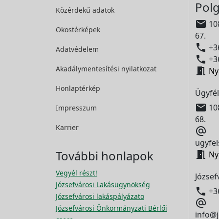
Polg
Közérdekű adatok

108
Okostérképek
67.

+36
Adatvédelem

+36
Akadálymentesítési
nyilatkozat

Ny
Honlaptérkép
Ügyfél

108
Impresszum
68.
Karrier

ugyfel
További honlapok

Ny
Vegyél részt!
József
Józsefvárosi Lakásügynökség

+3
Józsefvárosi lakáspályázato

Józsefvárosi Önkormányzati Bérlői
info@j