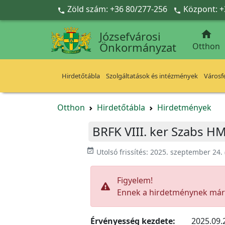
Ugrás a fő tartalomra
Zöld szám: +36 80/277-256
Központ: +



Józsefvárosi
Önkormányzat
Otthon
Hirdetőtábla
Szolgáltatások és intézmények
Városfe
Otthon
Hirdetőtábla
Hirdetmények
BRFK VIII. ker Szabs H
event_available
Utolsó frissítés:
2025. szeptember 24.
Figyelem!
Ennek a hirdetménynek már l
Érvényesség kezdete:
2025.09.