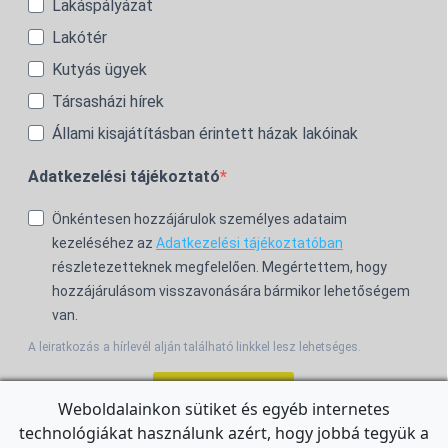
Lakáspályázat
Lakótér
Kutyás ügyek
Társasházi hírek
Állami kisajátításban érintett házak lakóinak
Adatkezelési tájékoztató
Önkéntesen hozzájárulok személyes adataim
kezeléséhez az
Adatkezelési tájékoztatóban
részletezetteknek megfelelően. Megértettem, hogy
hozzájárulásom visszavonására bármikor lehetőségem
van.
A leiratkozás a hírlevél alján található linkkel lesz lehetséges.
Feliratkozom!
Weboldalainkon sütiket és egyéb internetes
technológiákat használunk azért, hogy jobbá tegyük a
For the English Newsletter, click
HERE.