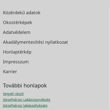
Közérdekű adatok
Okostérképek
Adatvédelem
Akadálymentesítési
nyilatkozat
Honlaptérkép
Impresszum
Karrier
További honlapok
Vegyél részt!
Józsefvárosi Lakásügynökség
Józsefvárosi lakáspályázato