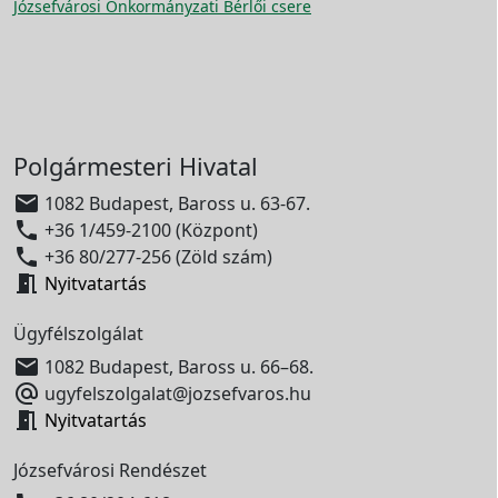
Józsefvárosi Önkormányzati Bérlői csere
Polgármesteri Hivatal

1082 Budapest, Baross u. 63-67.

+36 1/459-2100 (Központ)

+36 80/277-256 (Zöld szám)

Nyitvatartás
Ügyfélszolgálat

1082 Budapest, Baross u. 66–68.

ugyfelszolgalat@jozsefvaros.hu

Nyitvatartás
Józsefvárosi Rendészet