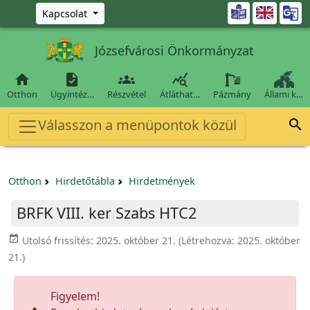
Ugrás a fő tartalomra

Kapcsolat
Józsefvárosi Önkormányzat




Otthon
Ügyintéz…
Részvétel
Átláthat…
Pázmány
Állami k…
Válasszon a menüpontok közül

Otthon
Hirdetőtábla
Hirdetmények
BRFK VIII. ker Szabs HTC2
event_available
Utolsó frissítés:
2025. október 21.
(Létrehozva:
2025. október
21.
)
Figyelem!