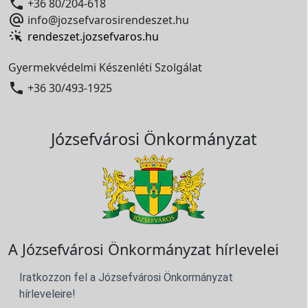

+36 80/204-618

info@jozsefvarosirendeszet.hu
rendeszet.jozsefvaros.hu
Gyermekvédelmi Készenléti Szolgálat

+36 30/493-1925
Józsefvárosi Önkormányzat
A Józsefvárosi Önkormányzat hírlevelei
Iratkozzon fel a Józsefvárosi Önkormányzat
hírleveleire!