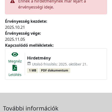
Ennek a hirdetménynek már lejárt a
érvényességi ideje.
Érvényesség kezdete:
2025.10.21
Érvényesség vége:
2025.11.05
Kapcsolódó mellékletek:
Hirdetmény
Megnéz
event_available
Utolsó frissítés: 2025. október 21.
1 MB
PDF dokumentum
Letöltés
További információk