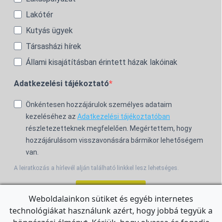
Lakótér
Kutyás ügyek
Társasházi hírek
Állami kisajátításban érintett házak lakóinak
Adatkezelési tájékoztató
Önkéntesen hozzájárulok személyes adataim
kezeléséhez az
Adatkezelési tájékoztatóban
részletezetteknek megfelelően. Megértettem, hogy
hozzájárulásom visszavonására bármikor lehetőségem
van.
A leiratkozás a hírlevél alján található linkkel lesz lehetséges.
Feliratkozom!
Weboldalainkon sütiket és egyéb internetes
technológiákat használunk azért, hogy jobbá tegyük a
For the English Newsletter, click
HERE.