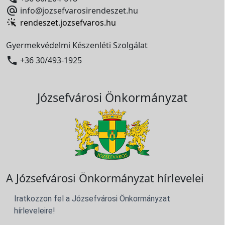

info@jozsefvarosirendeszet.hu
rendeszet.jozsefvaros.hu
Gyermekvédelmi Készenléti Szolgálat

+36 30/493-1925
Józsefvárosi Önkormányzat
A Józsefvárosi Önkormányzat hírlevelei
Iratkozzon fel a Józsefvárosi Önkormányzat
hírleveleire!