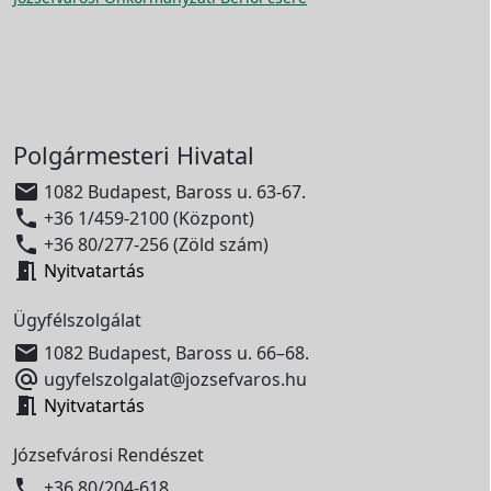
Polgármesteri Hivatal

1082 Budapest, Baross u. 63-67.

+36 1/459-2100 (Központ)

+36 80/277-256 (Zöld szám)

Nyitvatartás
Ügyfélszolgálat

1082 Budapest, Baross u. 66–68.

ugyfelszolgalat@jozsefvaros.hu

Nyitvatartás
Józsefvárosi Rendészet

+36 80/204-618