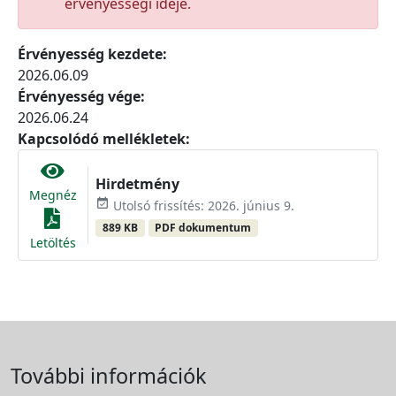
érvényességi ideje.
Érvényesség kezdete:
2026.06.09
Érvényesség vége:
2026.06.24
Kapcsolódó mellékletek:
Hirdetmény
Megnéz
event_available
Utolsó frissítés: 2026. június 9.
889 KB
PDF dokumentum
Letöltés
További információk