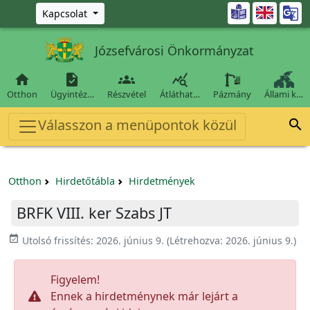
Ugrás a fő tartalomra

Kapcsolat
Józsefvárosi Önkormányzat




Otthon
Ügyintéz…
Részvétel
Átláthat…
Pázmány
Állami k…
Válasszon a menüpontok közül

Otthon
Hirdetőtábla
Hirdetmények
BRFK VIII. ker Szabs JT
event_available
Utolsó frissítés:
2026. június 9.
(Létrehozva:
2026. június 9.
)
Figyelem!
Ennek a hirdetménynek már lejárt a