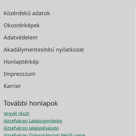
Közérdekű adatok
Okostérképek
Adatvédelem
Akadálymentesítési
nyilatkozat
Honlaptérkép
Impresszum
Karrier
További honlapok
Vegyél részt!
Józsefvárosi Lakásügynökség
Józsefvárosi lakáspályázato
Józsefvárosi Önkormányzati Bérlői csere