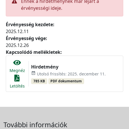
Ennek a hirdetménynek már lejárt a
érvényességi ideje.
Érvényesség kezdete:
2025.12.11
Érvényesség vége:
2025.12.26
Kapcsolódó mellékletek:
Hirdetmény
Megnéz
event_available
Utolsó frissítés: 2025. december 11.
785 KB
PDF dokumentum
Letöltés
További információk