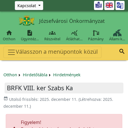
Ugrás a fő tartalomra

Kapcsolat
Józsefvárosi Önkormányzat




Otthon
Ügyintéz…
Részvétel
Átláthat…
Pázmány
Állami k…
Válasszon a menüpontok közül

Otthon
Hirdetőtábla
Hirdetmények
BRFK VIII. ker Szabs Ka
event_available
Utolsó frissítés:
2025. december 11.
(Létrehozva:
2025.
december 11.
)
Figyelem!