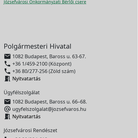
Józsefvárosi Önkormányzati Bérlői csere
Polgármesteri Hivatal

1082 Budapest, Baross u. 63-67.

+36 1/459-2100 (Központ)

+36 80/277-256 (Zöld szám)

Nyitvatartás
Ügyfélszolgálat

1082 Budapest, Baross u. 66–68.

ugyfelszolgalat@jozsefvaros.hu

Nyitvatartás
Józsefvárosi Rendészet