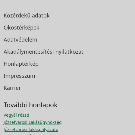
Közérdekű adatok
Okostérképek
Adatvédelem
Akadálymentesítési
nyilatkozat
Honlaptérkép
Impresszum
Karrier
További honlapok
Vegyél részt!
Józsefvárosi Lakásügynökség
Józsefvárosi lakáspályázato