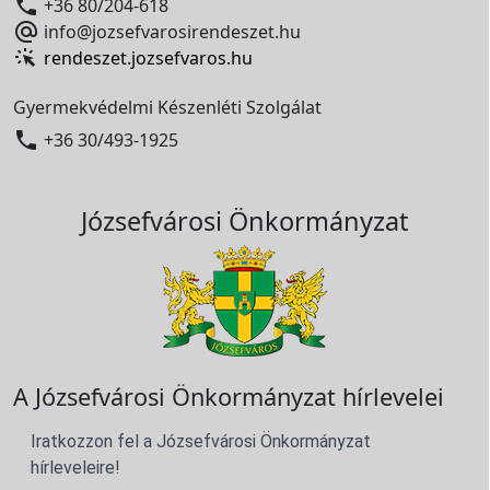

+36 80/204-618

info@jozsefvarosirendeszet.hu
rendeszet.jozsefvaros.hu
Gyermekvédelmi Készenléti Szolgálat

+36 30/493-1925
Józsefvárosi Önkormányzat
A Józsefvárosi Önkormányzat hírlevelei
Iratkozzon fel a Józsefvárosi Önkormányzat
hírleveleire!