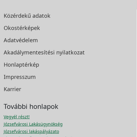
Közérdekű adatok
Okostérképek
Adatvédelem
Akadálymentesítési
nyilatkozat
Honlaptérkép
Impresszum
Karrier
További honlapok
Vegyél részt!
Józsefvárosi Lakásügynökség
Józsefvárosi lakáspályázato