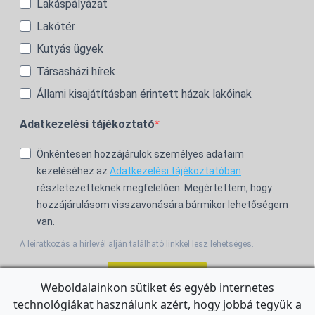
Lakáspályázat
Lakótér
Kutyás ügyek
Társasházi hírek
Állami kisajátításban érintett házak lakóinak
Adatkezelési tájékoztató
Önkéntesen hozzájárulok személyes adataim
kezeléséhez az
Adatkezelési tájékoztatóban
részletezetteknek megfelelően. Megértettem, hogy
hozzájárulásom visszavonására bármikor lehetőségem
van.
A leiratkozás a hírlevél alján található linkkel lesz lehetséges.
Feliratkozom!
Weboldalainkon sütiket és egyéb internetes
technológiákat használunk azért, hogy jobbá tegyük a
For the English Newsletter, click
HERE.