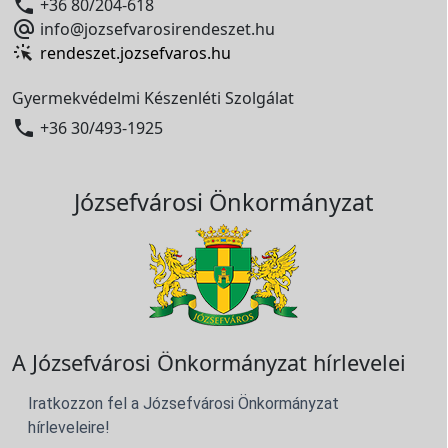

+36 80/204-618

info@jozsefvarosirendeszet.hu
rendeszet.jozsefvaros.hu
Gyermekvédelmi Készenléti Szolgálat

+36 30/493-1925
Józsefvárosi Önkormányzat
A Józsefvárosi Önkormányzat hírlevelei
Iratkozzon fel a Józsefvárosi Önkormányzat
hírleveleire!