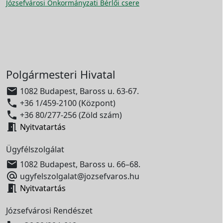
Józsefvárosi Önkormányzati Bérlői csere
Polgármesteri Hivatal

1082 Budapest, Baross u. 63-67.

+36 1/459-2100 (Központ)

+36 80/277-256 (Zöld szám)

Nyitvatartás
Ügyfélszolgálat

1082 Budapest, Baross u. 66–68.

ugyfelszolgalat@jozsefvaros.hu

Nyitvatartás
Józsefvárosi Rendészet