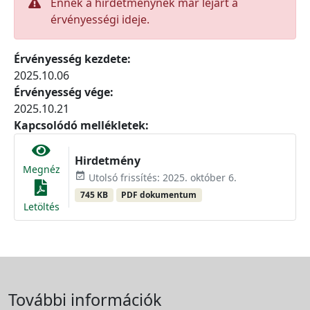
Ennek a hirdetménynek már lejárt a
érvényességi ideje.
Érvényesség kezdete:
2025.10.06
Érvényesség vége:
2025.10.21
Kapcsolódó mellékletek:
Hirdetmény
Megnéz
event_available
Utolsó frissítés: 2025. október 6.
745 KB
PDF dokumentum
Letöltés
További információk