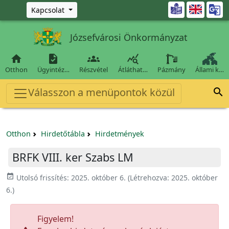
Ugrás a fő tartalomra

Kapcsolat
Józsefvárosi Önkormányzat




Otthon
Ügyintéz…
Részvétel
Átláthat…
Pázmány
Állami k…
Válasszon a menüpontok közül

Otthon
Hirdetőtábla
Hirdetmények
BRFK VIII. ker Szabs LM
event_available
Utolsó frissítés:
2025. október 6.
(Létrehozva:
2025. október
6.
)
Figyelem!