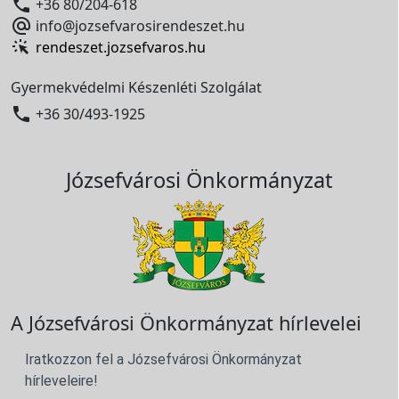

+36 80/204-618

info@jozsefvarosirendeszet.hu
rendeszet.jozsefvaros.hu
Gyermekvédelmi Készenléti Szolgálat

+36 30/493-1925
Józsefvárosi Önkormányzat
A Józsefvárosi Önkormányzat hírlevelei
Iratkozzon fel a Józsefvárosi Önkormányzat
hírleveleire!