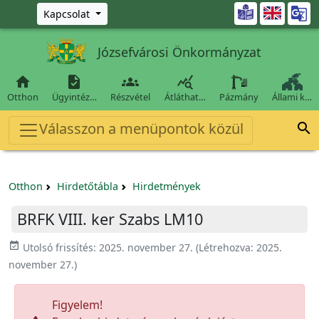
Ugrás a fő tartalomra

Kapcsolat
Józsefvárosi Önkormányzat




Otthon
Ügyintéz…
Részvétel
Átláthat…
Pázmány
Állami k…
Válasszon a menüpontok közül

Otthon
Hirdetőtábla
Hirdetmények
BRFK VIII. ker Szabs LM10
event_available
Utolsó frissítés:
2025. november 27.
(Létrehozva:
2025.
november 27.
)
Figyelem!