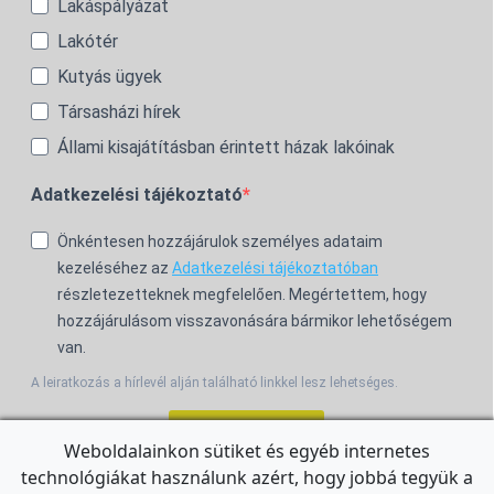
Lakáspályázat
Lakótér
Kutyás ügyek
Társasházi hírek
Állami kisajátításban érintett házak lakóinak
Adatkezelési tájékoztató
Önkéntesen hozzájárulok személyes adataim
kezeléséhez az
Adatkezelési tájékoztatóban
részletezetteknek megfelelően. Megértettem, hogy
hozzájárulásom visszavonására bármikor lehetőségem
van.
A leiratkozás a hírlevél alján található linkkel lesz lehetséges.
Feliratkozom!
Weboldalainkon sütiket és egyéb internetes
technológiákat használunk azért, hogy jobbá tegyük a
For the English Newsletter, click
HERE.