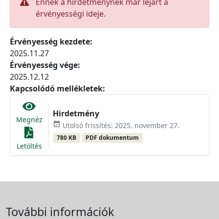
Ennek a hirdetménynek már lejárt a
érvényességi ideje.
Érvényesség kezdete:
2025.11.27
Érvényesség vége:
2025.12.12
Kapcsolódó mellékletek:
Hirdetmény
Megnéz
event_available
Utolsó frissítés: 2025. november 27.
780 KB
PDF dokumentum
Letöltés
További információk