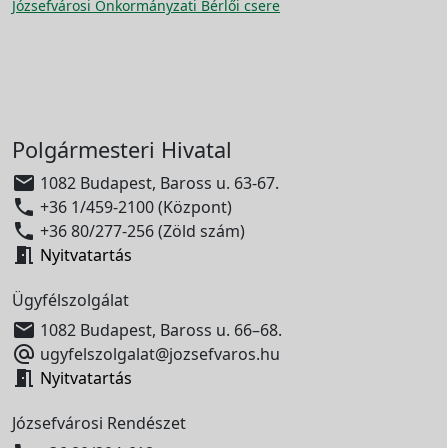
Józsefvárosi Önkormányzati Bérlői csere
Polgármesteri Hivatal

1082 Budapest, Baross u. 63-67.

+36 1/459-2100 (Központ)

+36 80/277-256 (Zöld szám)

Nyitvatartás
Ügyfélszolgálat

1082 Budapest, Baross u. 66–68.

ugyfelszolgalat@jozsefvaros.hu

Nyitvatartás
Józsefvárosi Rendészet