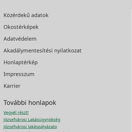
Közérdekű adatok
Okostérképek
Adatvédelem
Akadálymentesítési
nyilatkozat
Honlaptérkép
Impresszum
Karrier
További honlapok
Vegyél részt!
Józsefvárosi Lakásügynökség
Józsefvárosi lakáspályázato