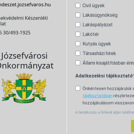
ndeszet.jozsefvaros.hu
Civil ügyek
Lakásügynökség
ekvédelmi Készenléti
lat
Lakáspályázat
6 30/493-1925
Lakótér
Kutyás ügyek
Józsefvárosi
Társasházi hírek
nkormányzat
Állami kisajátításban éri
Adatkezelési tájékoztató
Önkéntesen hozzájárulok
tájékoztatóban
részleteze
hozzájárulásom visszavon
A leiratkozás a hírlevél alján találha