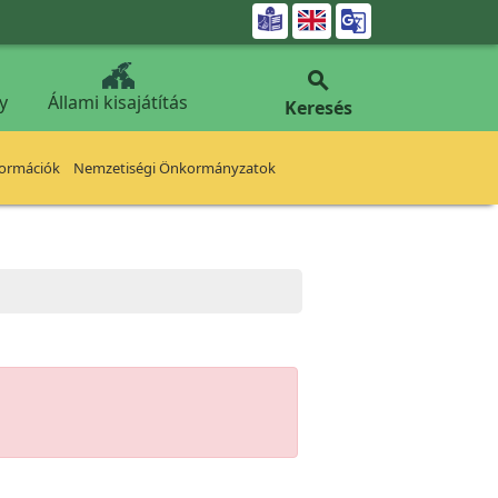


y
Állami kisajátítás
Keresés
formációk
Nemzetiségi Önkormányzatok