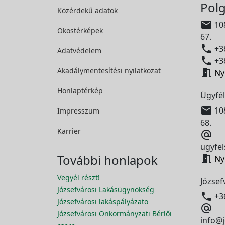
Polg
Közérdekű adatok

108
Okostérképek
67.

+36
Adatvédelem

+36
Akadálymentesítési
nyilatkozat

Ny
Honlaptérkép
Ügyfél

108
Impresszum
68.
Karrier

ugyfel
További honlapok

Ny
Vegyél részt!
József
Józsefvárosi Lakásügynökség

+3
Józsefvárosi lakáspályázato

Józsefvárosi Önkormányzati Bérlői
info@j