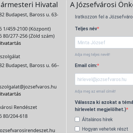
ármesteri Hivatal
A Józsefvárosi Önk
2 Budapest, Baross u. 63-
Iratkozzon fel a Józsefváro
 1/459-2100 (Központ)
Teljes név
 80/277-256 (Zöld szám)
itvatartás
Adja meg teljes nevét!
szolgálat
2 Budapest, Baross u. 66–
Email cím:
szolgalat@jozsefvaros.hu
Adja meg az email címét!
itvatartás
Válassza ki azokat a témá
városi Rendészet
hírlevelet megjelölhet.)
6 80/204-618
Általános hírek
Hogyan vehetek részt
ozsefvarosirendeszet.hu