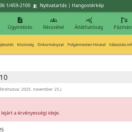
36 1/459-2100
Nyitvatartás
|
Hangostérkép




Ügyintézés
Részvétel
Átláthatóság
Pázmán
jlesztés
Közösség
Önkormányzat
Polgármesteri Hivatal
Választási in
M10
étrehozva:
2025. november 25.
)
ejárt a érvényességi ideje.
25