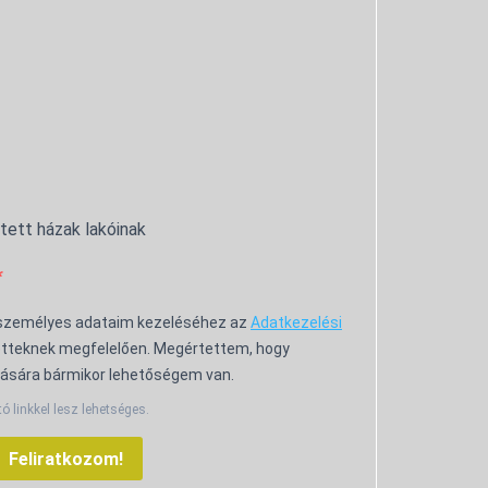
ntett házak lakóinak
 személyes adataim kezeléséhez az
Adatkezelési
tteknek megfelelően. Megértettem, hogy
ására bármikor lehetőségem van.
tó linkkel lesz lehetséges.
Feliratkozom!