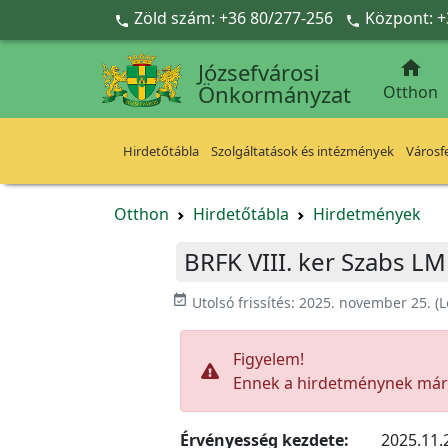
Ugrás a fő tartalomra
Zöld szám: +36 80/277-256
Központ: +



Józsefvárosi
Önkormányzat
Otthon
Hirdetőtábla
Szolgáltatások és intézmények
Városfe
Otthon
Hirdetőtábla
Hirdetmények
BRFK VIII. ker Szabs L
event_available
Utolsó frissítés:
2025. november 25.
(L
Figyelem!
Ennek a hirdetménynek már l
Érvényesség kezdete:
2025.11.