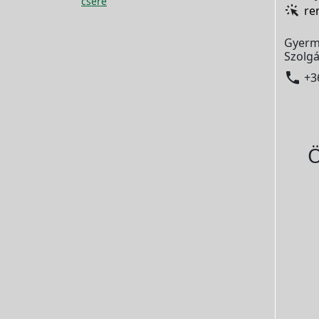
csere
re
Gyerm
Szolgá

+3
Ö