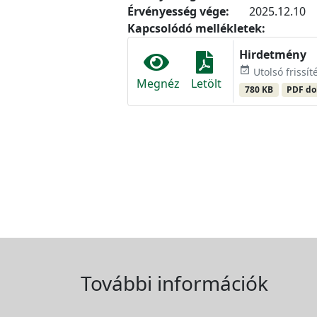
Érvényesség vége:
2025.12.10
Kapcsolódó mellékletek:
Hirdetmény
event_available
Utolsó frissí
Megnéz
Letölt
780 KB
PDF d
További információk