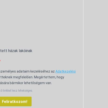
ntett házak lakóinak
 személyes adataim kezeléséhez az
Adatkezelési
tteknek megfelelően. Megértettem, hogy
ására bármikor lehetőségem van.
tó linkkel lesz lehetséges.
Feliratkozom!