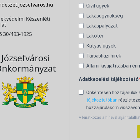
ndeszet.jozsefvaros.hu
Civil ügyek
Lakásügynökség
ekvédelmi Készenléti
lat
Lakáspályázat
6 30/493-1925
Lakótér
Kutyás ügyek
Józsefvárosi
Társasházi hírek
nkormányzat
Állami kisajátításban éri
Adatkezelési tájékoztató
Önkéntesen hozzájárulok
tájékoztatóban
részleteze
hozzájárulásom visszavon
A leiratkozás a hírlevél alján találha