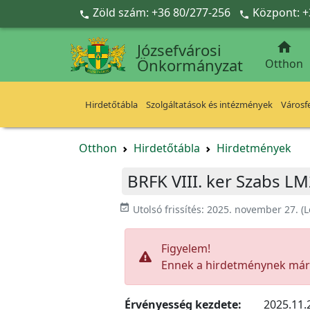
Ugrás a fő tartalomra
Zöld szám: +36 80/277-256
Központ: +



Józsefvárosi
Önkormányzat
Otthon
Hirdetőtábla
Szolgáltatások és intézmények
Városfe
Otthon
Hirdetőtábla
Hirdetmények
BRFK VIII. ker Szabs L
event_available
Utolsó frissítés:
2025. november 27.
(L
Figyelem!
Ennek a hirdetménynek már l
Érvényesség kezdete:
2025.11.