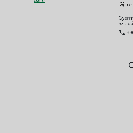
csere
re
Gyerm
Szolgá

+3
Ö