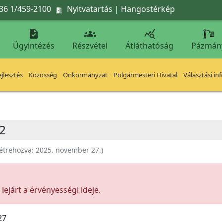
36 1/459-2100
Nyitvatartás
|
Hangostérkép




Ügyintézés
Részvétel
Átláthatóság
Pázmán
jlesztés
Közösség
Önkormányzat
Polgármesteri Hivatal
Választási in
M2
étrehozva:
2025. november 27.
)
ejárt a érvényességi ideje.
27