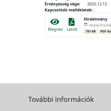
Érvényesség vége:
2025.12.12
Kapcsolódó mellékletek:
Hirdetmény
event_available
Utolsó frissí
Megnéz
Letölt
781 KB
PDF d
További információk