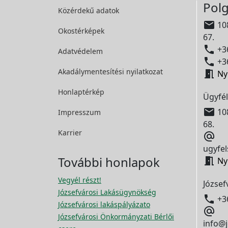
Polg
Közérdekű adatok

108
Okostérképek
67.

+36
Adatvédelem

+36
Akadálymentesítési
nyilatkozat

Ny
Honlaptérkép
Ügyfél

108
Impresszum
68.
Karrier

ugyfel
További honlapok

Ny
Vegyél részt!
József
Józsefvárosi Lakásügynökség

+3
Józsefvárosi lakáspályázato

Józsefvárosi Önkormányzati Bérlői
info@j