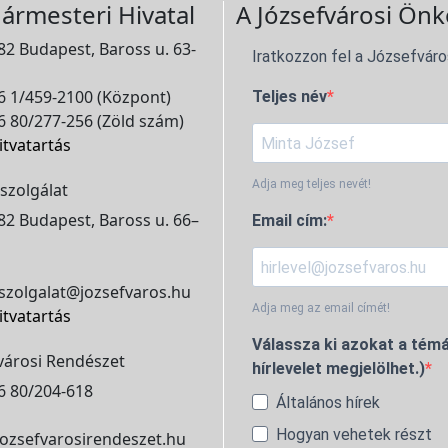
ármesteri Hivatal
A Józsefvárosi Önk
2 Budapest, Baross u. 63-
Iratkozzon fel a Józsefváro
 1/459-2100 (Központ)
Teljes név
 80/277-256 (Zöld szám)
itvatartás
Adja meg teljes nevét!
szolgálat
2 Budapest, Baross u. 66–
Email cím:
szolgalat@jozsefvaros.hu
Adja meg az email címét!
itvatartás
Válassza ki azokat a témá
városi Rendészet
hírlevelet megjelölhet.)
6 80/204-618
Általános hírek
Hogyan vehetek részt
ozsefvarosirendeszet.hu