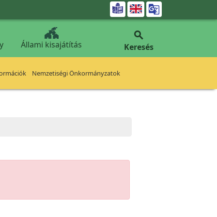


y
Állami kisajátítás
Keresés
formációk
Nemzetiségi Önkormányzatok