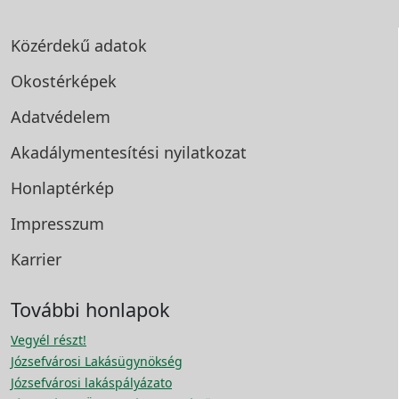
Közérdekű adatok
Okostérképek
Adatvédelem
Akadálymentesítési
nyilatkozat
Honlaptérkép
Impresszum
Karrier
További honlapok
Vegyél részt!
Józsefvárosi Lakásügynökség
Józsefvárosi lakáspályázato