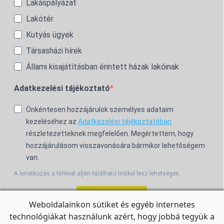
Lakáspályázat
Lakótér
Kutyás ügyek
Társasházi hírek
Állami kisajátításban érintett házak lakóinak
Adatkezelési tájékoztató
Önkéntesen hozzájárulok személyes adataim
kezeléséhez az
Adatkezelési tájékoztatóban
részletezetteknek megfelelően. Megértettem, hogy
hozzájárulásom visszavonására bármikor lehetőségem
van.
A leiratkozás a hírlevél alján található linkkel lesz lehetséges.
Feliratkozom!
Weboldalainkon sütiket és egyéb internetes
technológiákat használunk azért, hogy jobbá tegyük a
For the English Newsletter, click
HERE.