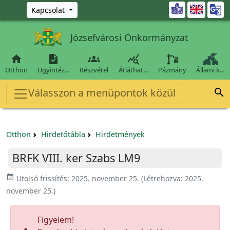
Ugrás a fő tartalomra

Kapcsolat
Józsefvárosi Önkormányzat




Otthon
Ügyintéz…
Részvétel
Átláthat…
Pázmány
Állami k…
Válasszon a menüpontok közül

Otthon
Hirdetőtábla
Hirdetmények
BRFK VIII. ker Szabs LM9
event_available
Utolsó frissítés:
2025. november 25.
(Létrehozva:
2025.
november 25.
)
Figyelem!