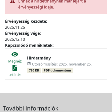
Ennek a hirdetménynek már lejárt a
érvényességi ideje.
Érvényesség kezdete:
2025.11.25
Érvényesség vége:
2025.12.10
Kapcsolódó mellékletek:
Hirdetmény
Megnéz
event_available
Utolsó frissítés: 2025. november 25.
780 KB
PDF dokumentum
Letöltés
További információk