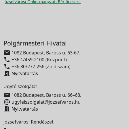
Józsefvárosi Önkormányzati Bérlői csere
Polgármesteri Hivatal

1082 Budapest, Baross u. 63-67.

+36 1/459-2100 (Központ)

+36 80/277-256 (Zöld szám)

Nyitvatartás
Ügyfélszolgálat

1082 Budapest, Baross u. 66–68.

ugyfelszolgalat@jozsefvaros.hu

Nyitvatartás
Józsefvárosi Rendészet