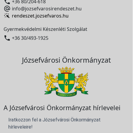

+36 80/204-618

info@jozsefvarosirendeszet.hu
rendeszet.jozsefvaros.hu
Gyermekvédelmi Készenléti Szolgálat

+36 30/493-1925
Józsefvárosi Önkormányzat
A Józsefvárosi Önkormányzat hírlevelei
Iratkozzon fel a Józsefvárosi Önkormányzat
hírleveleire!