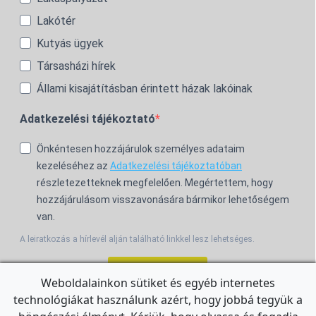
Lakótér
Kutyás ügyek
Társasházi hírek
Állami kisajátításban érintett házak lakóinak
Adatkezelési tájékoztató
Önkéntesen hozzájárulok személyes adataim
kezeléséhez az
Adatkezelési tájékoztatóban
részletezetteknek megfelelően. Megértettem, hogy
hozzájárulásom visszavonására bármikor lehetőségem
van.
A leiratkozás a hírlevél alján található linkkel lesz lehetséges.
Feliratkozom!
Weboldalainkon sütiket és egyéb internetes
technológiákat használunk azért, hogy jobbá tegyük a
For the English Newsletter, click
HERE.