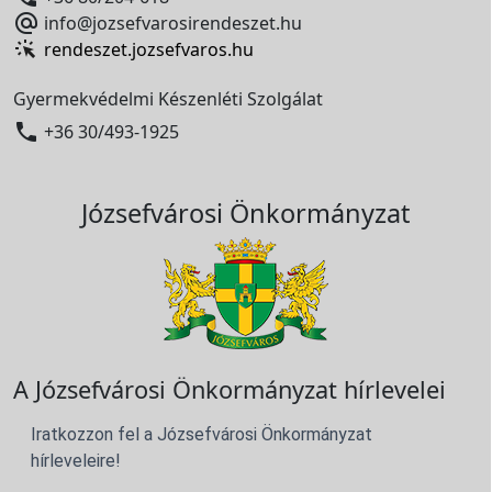

info@jozsefvarosirendeszet.hu
rendeszet.jozsefvaros.hu
Gyermekvédelmi Készenléti Szolgálat

+36 30/493-1925
Józsefvárosi Önkormányzat
A Józsefvárosi Önkormányzat hírlevelei
Iratkozzon fel a Józsefvárosi Önkormányzat
hírleveleire!