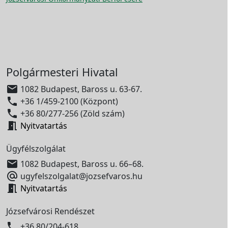
Polgármesteri Hivatal

1082 Budapest, Baross u. 63-67.

+36 1/459-2100 (Központ)

+36 80/277-256 (Zöld szám)

Nyitvatartás
Ügyfélszolgálat

1082 Budapest, Baross u. 66–68.

ugyfelszolgalat@jozsefvaros.hu

Nyitvatartás
Józsefvárosi Rendészet

+36 80/204-618