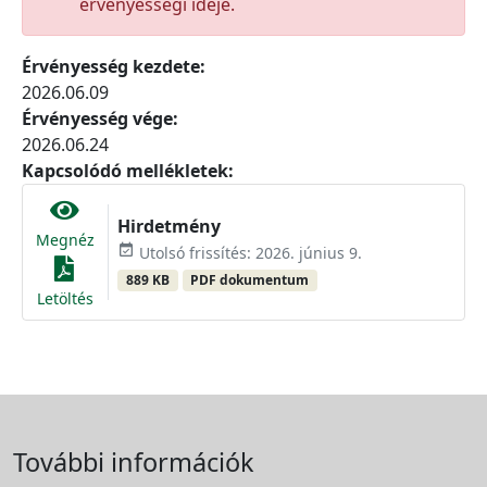
érvényességi ideje.
Érvényesség kezdete:
2026.06.09
Érvényesség vége:
2026.06.24
Kapcsolódó mellékletek:
Hirdetmény
Megnéz
event_available
Utolsó frissítés: 2026. június 9.
889 KB
PDF dokumentum
Letöltés
További információk