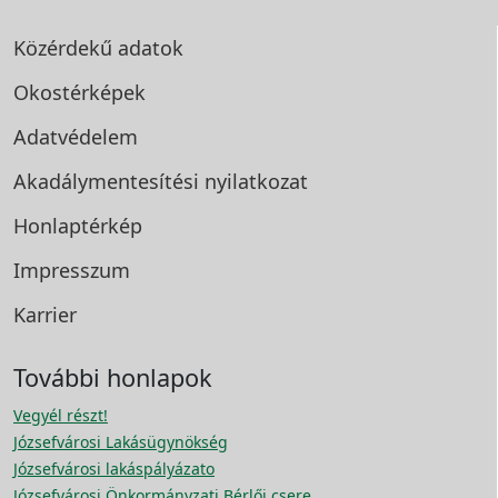
Közérdekű adatok
Okostérképek
Adatvédelem
Akadálymentesítési
nyilatkozat
Honlaptérkép
Impresszum
Karrier
További honlapok
Vegyél részt!
Józsefvárosi Lakásügynökség
Józsefvárosi lakáspályázato
Józsefvárosi Önkormányzati Bérlői csere