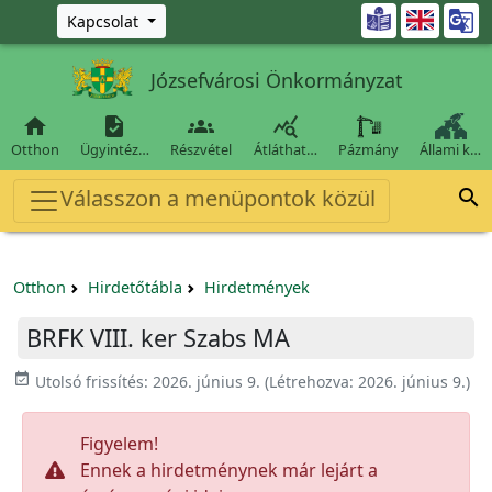
Ugrás a fő tartalomra

Kapcsolat
Józsefvárosi Önkormányzat




Otthon
Ügyintéz…
Részvétel
Átláthat…
Pázmány
Állami k…
Válasszon a menüpontok közül

Otthon
Hirdetőtábla
Hirdetmények
BRFK VIII. ker Szabs MA
event_available
Utolsó frissítés:
2026. június 9.
(Létrehozva:
2026. június 9.
)
Figyelem!
Ennek a hirdetménynek már lejárt a