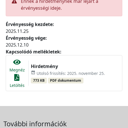
Ennek a hirdetménynek már lejárt a
érvényességi ideje.
Érvényesség kezdete:
2025.11.25
Érvényesség vége:
2025.12.10
Kapcsolódó mellékletek:
Hirdetmény
Megnéz
event_available
Utolsó frissítés: 2025. november 25.
773 KB
PDF dokumentum
Letöltés
További információk