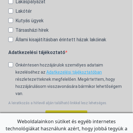
Lakáspályázat
Lakótér
Kutyás ügyek
Társasházi hírek
Állami kisajátításban érintett házak lakóinak
Adatkezelési tájékoztató
Önkéntesen hozzájárulok személyes adataim
kezeléséhez az
Adatkezelési tájékoztatóban
részletezetteknek megfelelően. Megértettem, hogy
hozzájárulásom visszavonására bármikor lehetőségem
van.
A leiratkozás a hírlevél alján található linkkel lesz lehetséges.
Feliratkozom!
Weboldalainkon sütiket és egyéb internetes
technológiákat használunk azért, hogy jobbá tegyük a
For the English Newsletter, click
HERE.