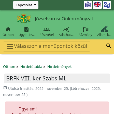
Ugrás a fő tartalomra

Kapcsolat
Józsefvárosi Önkormányzat




Otthon
Ügyintéz…
Részvétel
Átláthat…
Pázmány
Állami k…
Válasszon a menüpontok közül

Otthon
Hirdetőtábla
Hirdetmények
BRFK VIII. ker Szabs ML
event_available
Utolsó frissítés:
2025. november 25.
(Létrehozva:
2025.
november 25.
)
Figyelem!