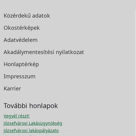
Közérdekű adatok
Okostérképek
Adatvédelem
Akadálymentesítési
nyilatkozat
Honlaptérkép
Impresszum
Karrier
További honlapok
Vegyél részt!
Józsefvárosi Lakásügynökség
Józsefvárosi lakáspályázato