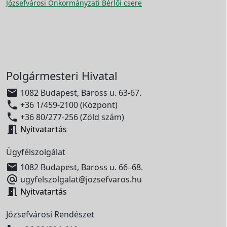
Józsefvárosi Önkormányzati Bérlői csere
Polgármesteri Hivatal

1082 Budapest, Baross u. 63-67.

+36 1/459-2100 (Központ)

+36 80/277-256 (Zöld szám)

Nyitvatartás
Ügyfélszolgálat

1082 Budapest, Baross u. 66–68.

ugyfelszolgalat@jozsefvaros.hu

Nyitvatartás
Józsefvárosi Rendészet