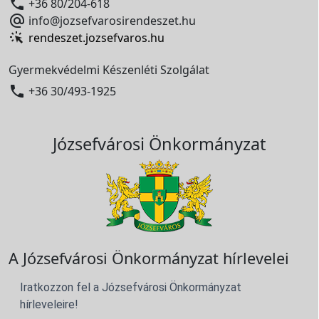

+36 80/204-618

info@jozsefvarosirendeszet.hu
rendeszet.jozsefvaros.hu
Gyermekvédelmi Készenléti Szolgálat

+36 30/493-1925
Józsefvárosi Önkormányzat
A Józsefvárosi Önkormányzat hírlevelei
Iratkozzon fel a Józsefvárosi Önkormányzat
hírleveleire!