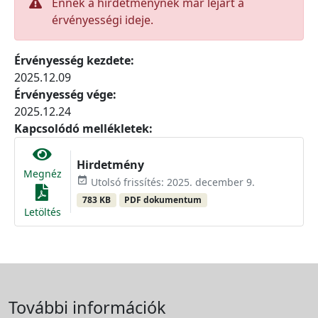
Ennek a hirdetménynek már lejárt a
érvényességi ideje.
Érvényesség kezdete:
2025.12.09
Érvényesség vége:
2025.12.24
Kapcsolódó mellékletek:
Hirdetmény
Megnéz
event_available
Utolsó frissítés: 2025. december 9.
783 KB
PDF dokumentum
Letöltés
További információk