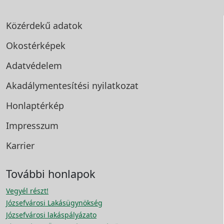
Közérdekű adatok
Okostérképek
Adatvédelem
Akadálymentesítési
nyilatkozat
Honlaptérkép
Impresszum
Karrier
További honlapok
Vegyél részt!
Józsefvárosi Lakásügynökség
Józsefvárosi lakáspályázato