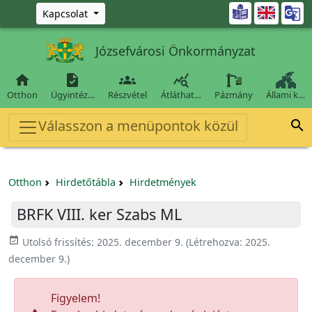
Ugrás a fő tartalomra

Kapcsolat
Józsefvárosi Önkormányzat




Otthon
Ügyintéz…
Részvétel
Átláthat…
Pázmány
Állami k…
Válasszon a menüpontok közül

Otthon
Hirdetőtábla
Hirdetmények
BRFK VIII. ker Szabs ML
event_available
Utolsó frissítés:
2025. december 9.
(Létrehozva:
2025.
december 9.
)
Figyelem!