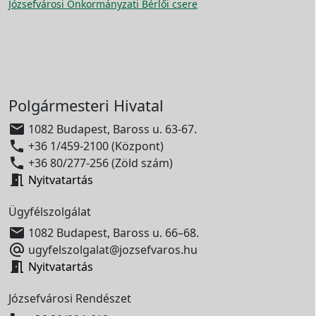
Józsefvárosi Önkormányzati Bérlői csere
Polgármesteri Hivatal

1082 Budapest, Baross u. 63-67.

+36 1/459-2100 (Központ)

+36 80/277-256 (Zöld szám)

Nyitvatartás
Ügyfélszolgálat

1082 Budapest, Baross u. 66–68.

ugyfelszolgalat@jozsefvaros.hu

Nyitvatartás
Józsefvárosi Rendészet