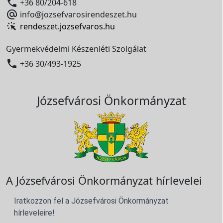

+36 80/204-618

info@jozsefvarosirendeszet.hu
rendeszet.jozsefvaros.hu
Gyermekvédelmi Készenléti Szolgálat

+36 30/493-1925
Józsefvárosi Önkormányzat
A Józsefvárosi Önkormányzat hírlevelei
Iratkozzon fel a Józsefvárosi Önkormányzat
hírleveleire!