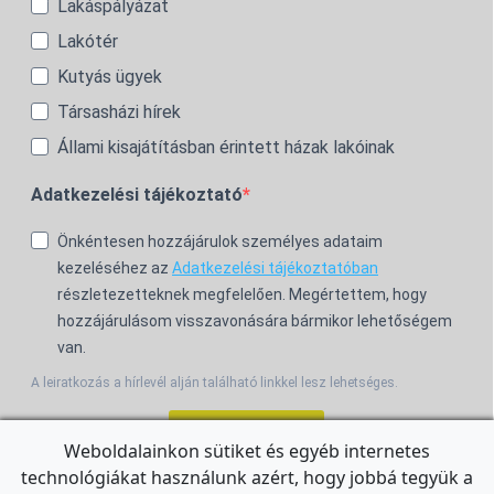
Lakáspályázat
Lakótér
Kutyás ügyek
Társasházi hírek
Állami kisajátításban érintett házak lakóinak
Adatkezelési tájékoztató
Önkéntesen hozzájárulok személyes adataim
kezeléséhez az
Adatkezelési tájékoztatóban
részletezetteknek megfelelően. Megértettem, hogy
hozzájárulásom visszavonására bármikor lehetőségem
van.
A leiratkozás a hírlevél alján található linkkel lesz lehetséges.
Feliratkozom!
Weboldalainkon sütiket és egyéb internetes
technológiákat használunk azért, hogy jobbá tegyük a
For the English Newsletter, click
HERE.