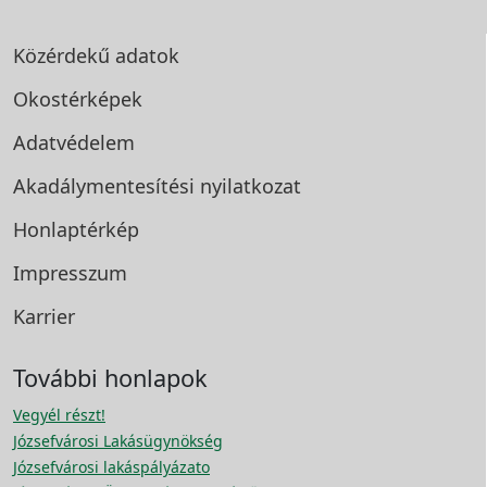
Közérdekű adatok
Okostérképek
Adatvédelem
Akadálymentesítési
nyilatkozat
Honlaptérkép
Impresszum
Karrier
További honlapok
Vegyél részt!
Józsefvárosi Lakásügynökség
Józsefvárosi lakáspályázato