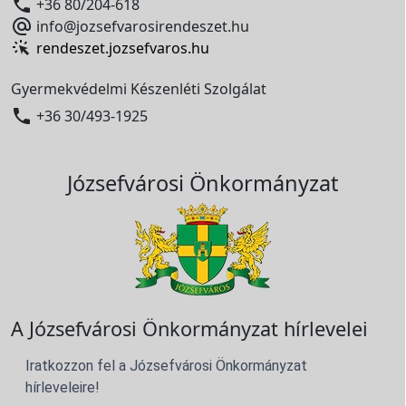

+36 80/204-618

info@jozsefvarosirendeszet.hu
rendeszet.jozsefvaros.hu
Gyermekvédelmi Készenléti Szolgálat

+36 30/493-1925
Józsefvárosi Önkormányzat
A Józsefvárosi Önkormányzat hírlevelei
Iratkozzon fel a Józsefvárosi Önkormányzat
hírleveleire!