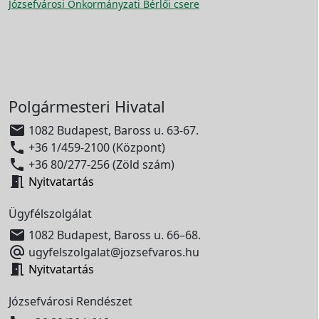
Józsefvárosi Önkormányzati Bérlői csere
Polgármesteri Hivatal

1082 Budapest, Baross u. 63-67.

+36 1/459-2100 (Központ)

+36 80/277-256 (Zöld szám)

Nyitvatartás
Ügyfélszolgálat

1082 Budapest, Baross u. 66–68.

ugyfelszolgalat@jozsefvaros.hu

Nyitvatartás
Józsefvárosi Rendészet