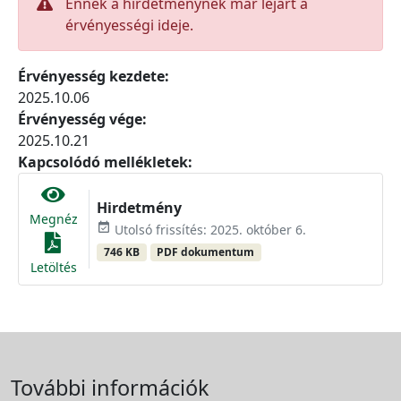
Ennek a hirdetménynek már lejárt a
érvényességi ideje.
Érvényesség kezdete:
2025.10.06
Érvényesség vége:
2025.10.21
Kapcsolódó mellékletek:
Hirdetmény
Megnéz
event_available
Utolsó frissítés: 2025. október 6.
746 KB
PDF dokumentum
Letöltés
További információk