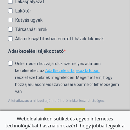
Lakáspályázat
Lakótér
Kutyás ügyek
Társasházi hírek
Állami kisajátításban érintett házak lakóinak
Adatkezelési tájékoztató
Önkéntesen hozzájárulok személyes adataim
kezeléséhez az
Adatkezelési tájékoztatóban
részletezetteknek megfelelően. Megértettem, hogy
hozzájárulásom visszavonására bármikor lehetőségem
van.
A leiratkozás a hírlevél alján található linkkel lesz lehetséges.
Feliratkozom!
Weboldalainkon sütiket és egyéb internetes
technológiákat használunk azért, hogy jobbá tegyük a
For the English Newsletter, click
HERE.