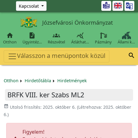
Ugrás a fő tartalomra

Kapcsolat
Józsefvárosi Önkormányzat




Otthon
Ügyintéz…
Részvétel
Átláthat…
Pázmány
Állami k…
Válasszon a menüpontok közül

Otthon
Hirdetőtábla
Hirdetmények
BRFK VIII. ker Szabs ML2
event_available
Utolsó frissítés:
2025. október 6.
(Létrehozva:
2025. október
6.
)
Figyelem!