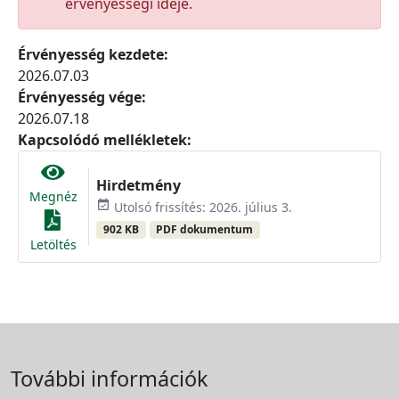
érvényességi ideje.
Érvényesség kezdete:
2026.07.03
Érvényesség vége:
2026.07.18
Kapcsolódó mellékletek:
Hirdetmény
Megnéz
event_available
Utolsó frissítés: 2026. július 3.
902 KB
PDF dokumentum
Letöltés
További információk