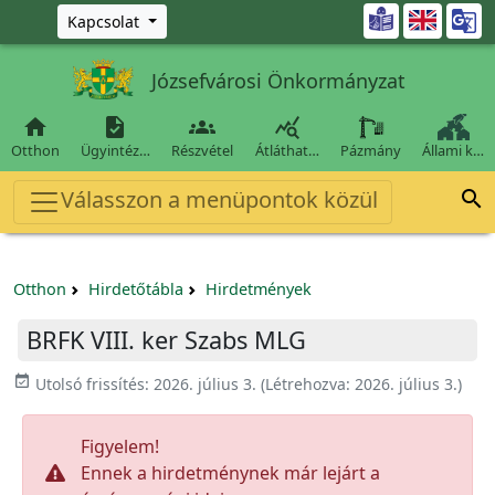
Ugrás a fő tartalomra

Kapcsolat
Józsefvárosi Önkormányzat




Otthon
Ügyintéz…
Részvétel
Átláthat…
Pázmány
Állami k…
Válasszon a menüpontok közül

Otthon
Hirdetőtábla
Hirdetmények
BRFK VIII. ker Szabs MLG
event_available
Utolsó frissítés:
2026. július 3.
(Létrehozva:
2026. július 3.
)
Figyelem!
Ennek a hirdetménynek már lejárt a