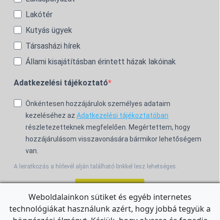
Lakótér
Kutyás ügyek
Társasházi hírek
Állami kisajátításban érintett házak lakóinak
Adatkezelési tájékoztató
Önkéntesen hozzájárulok személyes adataim
kezeléséhez az
Adatkezelési tájékoztatóban
részletezetteknek megfelelően. Megértettem, hogy
hozzájárulásom visszavonására bármikor lehetőségem
van.
A leiratkozás a hírlevél alján található linkkel lesz lehetséges.
Feliratkozom!
Weboldalainkon sütiket és egyéb internetes
technológiákat használunk azért, hogy jobbá tegyük a
For the English Newsletter, click
HERE.