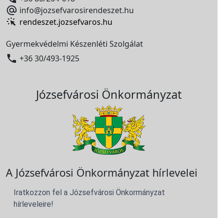

info@jozsefvarosirendeszet.hu
rendeszet.jozsefvaros.hu
Gyermekvédelmi Készenléti Szolgálat

+36 30/493-1925
Józsefvárosi Önkormányzat
A Józsefvárosi Önkormányzat hírlevelei
Iratkozzon fel a Józsefvárosi Önkormányzat
hírleveleire!