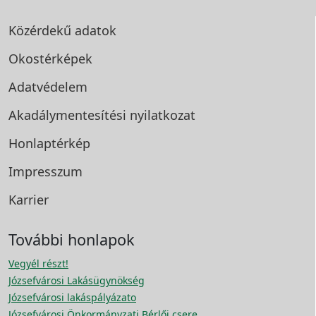
Közérdekű adatok
Okostérképek
Adatvédelem
Akadálymentesítési
nyilatkozat
Honlaptérkép
Impresszum
Karrier
További honlapok
Vegyél részt!
Józsefvárosi Lakásügynökség
Józsefvárosi lakáspályázato
Józsefvárosi Önkormányzati Bérlői csere