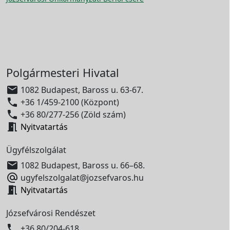
Polgármesteri Hivatal

1082 Budapest, Baross u. 63-67.

+36 1/459-2100 (Központ)

+36 80/277-256 (Zöld szám)

Nyitvatartás
Ügyfélszolgálat

1082 Budapest, Baross u. 66–68.

ugyfelszolgalat@jozsefvaros.hu

Nyitvatartás
Józsefvárosi Rendészet

+36 80/204-618