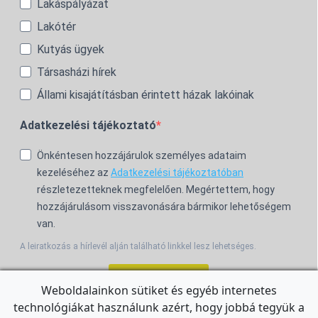
Lakáspályázat
Lakótér
Kutyás ügyek
Társasházi hírek
Állami kisajátításban érintett házak lakóinak
Adatkezelési tájékoztató
Önkéntesen hozzájárulok személyes adataim
kezeléséhez az
Adatkezelési tájékoztatóban
részletezetteknek megfelelően. Megértettem, hogy
hozzájárulásom visszavonására bármikor lehetőségem
van.
A leiratkozás a hírlevél alján található linkkel lesz lehetséges.
Feliratkozom!
Weboldalainkon sütiket és egyéb internetes
technológiákat használunk azért, hogy jobbá tegyük a
For the English Newsletter, click
HERE.