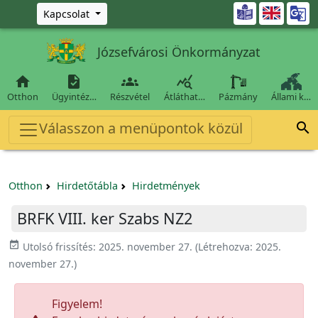
Ugrás a fő tartalomra

Kapcsolat
Józsefvárosi Önkormányzat




Otthon
Ügyintéz…
Részvétel
Átláthat…
Pázmány
Állami k…
Válasszon a menüpontok közül

Otthon
Hirdetőtábla
Hirdetmények
BRFK VIII. ker Szabs NZ2
event_available
Utolsó frissítés:
2025. november 27.
(Létrehozva:
2025.
november 27.
)
Figyelem!