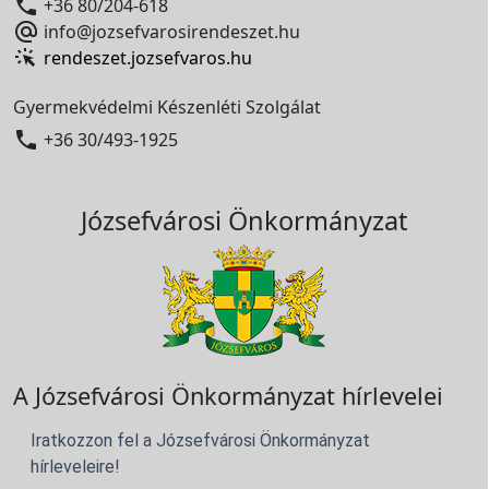

+36 80/204-618

info@jozsefvarosirendeszet.hu
rendeszet.jozsefvaros.hu
Gyermekvédelmi Készenléti Szolgálat

+36 30/493-1925
Józsefvárosi Önkormányzat
A Józsefvárosi Önkormányzat hírlevelei
Iratkozzon fel a Józsefvárosi Önkormányzat
hírleveleire!