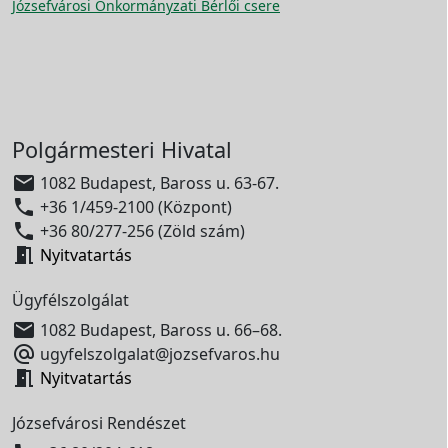
Józsefvárosi Önkormányzati Bérlői csere
Polgármesteri Hivatal

1082 Budapest, Baross u. 63-67.

+36 1/459-2100 (Központ)

+36 80/277-256 (Zöld szám)

Nyitvatartás
Ügyfélszolgálat

1082 Budapest, Baross u. 66–68.

ugyfelszolgalat@jozsefvaros.hu

Nyitvatartás
Józsefvárosi Rendészet