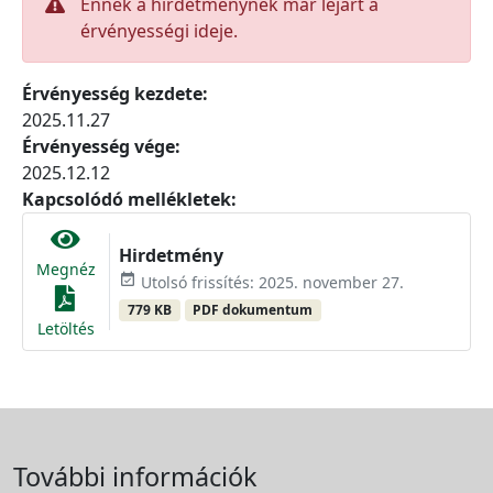
Ennek a hirdetménynek már lejárt a
érvényességi ideje.
Érvényesség kezdete:
2025.11.27
Érvényesség vége:
2025.12.12
Kapcsolódó mellékletek:
Hirdetmény
Megnéz
event_available
Utolsó frissítés: 2025. november 27.
779 KB
PDF dokumentum
Letöltés
További információk