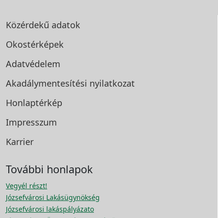
Közérdekű adatok
Okostérképek
Adatvédelem
Akadálymentesítési
nyilatkozat
Honlaptérkép
Impresszum
Karrier
További honlapok
Vegyél részt!
Józsefvárosi Lakásügynökség
Józsefvárosi lakáspályázato