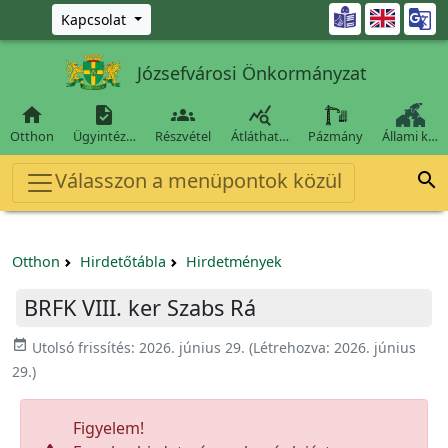
Ugrás a fő tartalomra

Kapcsolat
Józsefvárosi Önkormányzat




Otthon
Ügyintéz…
Részvétel
Átláthat…
Pázmány
Állami k…
Válasszon a menüpontok közül

Otthon
Hirdetőtábla
Hirdetmények
BRFK VIII. ker Szabs Rá
event_available
Utolsó frissítés:
2026. június 29.
(Létrehozva:
2026. június
29.
)
Figyelem!