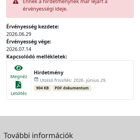
Ennek a hirdetménynek már lejárt a
érvényességi ideje.
Érvényesség kezdete:
2026.06.29
Érvényesség vége:
2026.07.14
Kapcsolódó mellékletek:
Hirdetmény
Megnéz
event_available
Utolsó frissítés: 2026. június 29.
904 KB
PDF dokumentum
Letöltés
További információk