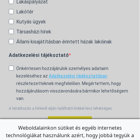
Lakáspályázat
Lakótér
Kutyás ügyek
Társasházi hírek
Állami kisajátításban érintett házak lakóinak
Adatkezelési tájékoztató
Önkéntesen hozzájárulok személyes adataim
kezeléséhez az
Adatkezelési tájékoztatóban
részletezetteknek megfelelően. Megértettem, hogy
hozzájárulásom visszavonására bármikor lehetőségem
van.
A leiratkozás a hírlevél alján található linkkel lesz lehetséges.
Feliratkozom!
Weboldalainkon sütiket és egyéb internetes
technológiákat használunk azért, hogy jobbá tegyük a
For the English Newsletter, click
HERE.