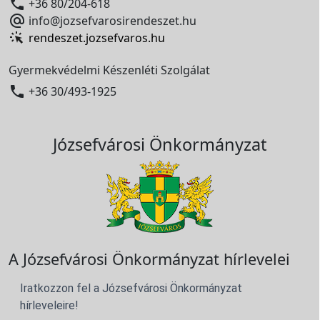

+36 80/204-618

info@jozsefvarosirendeszet.hu
rendeszet.jozsefvaros.hu
Gyermekvédelmi Készenléti Szolgálat

+36 30/493-1925
Józsefvárosi Önkormányzat
A Józsefvárosi Önkormányzat hírlevelei
Iratkozzon fel a Józsefvárosi Önkormányzat
hírleveleire!