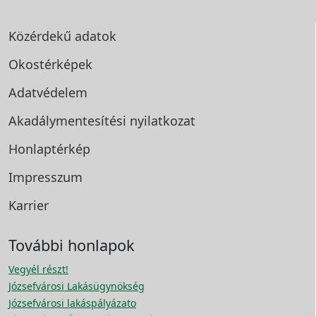
Közérdekű adatok
Okostérképek
Adatvédelem
Akadálymentesítési
nyilatkozat
Honlaptérkép
Impresszum
Karrier
További honlapok
Vegyél részt!
Józsefvárosi Lakásügynökség
Józsefvárosi lakáspályázato