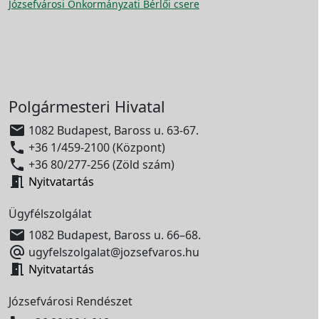
Józsefvárosi Önkormányzati Bérlői csere
Polgármesteri Hivatal

1082 Budapest, Baross u. 63-67.

+36 1/459-2100 (Központ)

+36 80/277-256 (Zöld szám)

Nyitvatartás
Ügyfélszolgálat

1082 Budapest, Baross u. 66–68.

ugyfelszolgalat@jozsefvaros.hu

Nyitvatartás
Józsefvárosi Rendészet