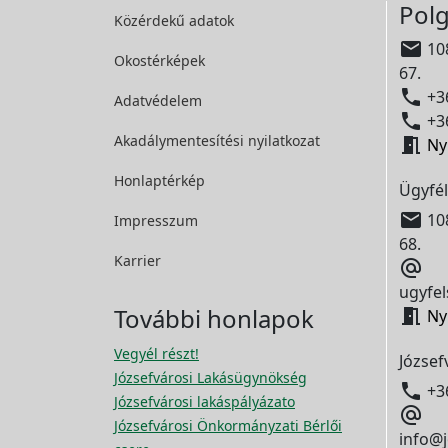
Polg
Közérdekű adatok

108
Okostérképek
67.

+36
Adatvédelem

+36
Akadálymentesítési
nyilatkozat

Ny
Honlaptérkép
Ügyfél

108
Impresszum
68.
Karrier

ugyfel
További honlapok

Ny
Vegyél részt!
József
Józsefvárosi Lakásügynökség

+3
Józsefvárosi lakáspályázato

Józsefvárosi Önkormányzati Bérlői
info@j