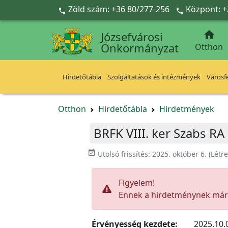
Ugrás a fő tartalomra
Zöld szám: +36 80/277-256
Központ: +



Józsefvárosi
Önkormányzat
Otthon
Hirdetőtábla
Szolgáltatások és intézmények
Városfe
Otthon
Hirdetőtábla
Hirdetmények
BRFK VIII. ker Szabs RA
event_available
Utolsó frissítés:
2025. október 6.
(Létr
Figyelem!
Ennek a hirdetménynek már l
Érvényesség kezdete:
2025.10.