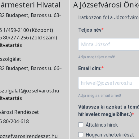
ármesteri Hivatal
A Józsefvárosi Önk
2 Budapest, Baross u. 63-
Iratkozzon fel a Józsefváro
 1/459-2100 (Központ)
Teljes név
 80/277-256 (Zöld szám)
itvatartás
Adja meg teljes nevét!
szolgálat
2 Budapest, Baross u. 66–
Email cím:
szolgalat@jozsefvaros.hu
Adja meg az email címét!
itvatartás
Válassza ki azokat a témá
városi Rendészet
hírlevelet megjelölhet.)
6 80/204-618
Általános hírek
Hogyan vehetek részt
ozsefvarosirendeszet.hu