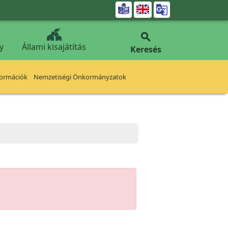


y
Állami kisajátítás
Keresés
formációk
Nemzetiségi Önkormányzatok