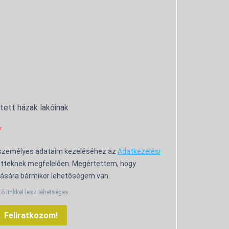
ntett házak lakóinak
 személyes adataim kezeléséhez az
Adatkezelési
tteknek megfelelően. Megértettem, hogy
ására bármikor lehetőségem van.
tó linkkel lesz lehetséges.
Feliratkozom!