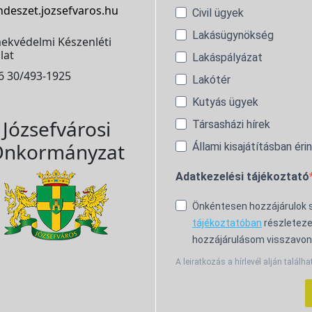
ndeszet.jozsefvaros.hu
Civil ügyek
Lakásügynökség
ekvédelmi Készenléti
lat
Lakáspályázat
6 30/493-1925
Lakótér
Kutyás ügyek
Józsefvárosi
Társasházi hírek
nkormányzat
Állami kisajátításban éri
Adatkezelési tájékoztató
Önkéntesen hozzájárulok
tájékoztatóban
részleteze
hozzájárulásom visszavon
A leiratkozás a hírlevél alján találha