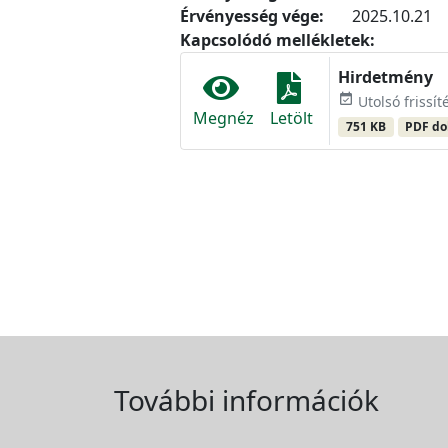
Érvényesség vége:
2025.10.21
Kapcsolódó mellékletek:
Hirdetmény
event_available
Utolsó frissít
Megnéz
Letölt
751 KB
PDF d
További információk