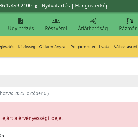
36 1/459-2100
Nyitvatartás
|
Hangostérkép




Ügyintézés
Részvétel
Átláthatóság
Pázmán
jlesztés
Közösség
Önkormányzat
Polgármesteri Hivatal
Választási in
ehozva:
2025. október 6.
)
ejárt a érvényességi ideje.
06