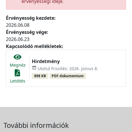
érvényességi ideje.
Érvényesség kezdete:
2026.06.08
Érvényesség vége:
2026.06.23
Kapcsolódó mellékletek:
Hirdetmény
Megnéz
event_available
Utolsó frissítés: 2026. június 8.
898 KB
PDF dokumentum
Letöltés
További információk