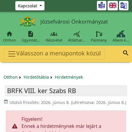
Ugrás a fő tartalomra

Kapcsolat
Józsefvárosi Önkormányzat




Otthon
Ügyintéz…
Részvétel
Átláthat…
Pázmány
Állami k…
Válasszon a menüpontok közül

Otthon
Hirdetőtábla
Hirdetmények
BRFK VIII. ker Szabs RB
event_available
Utolsó frissítés:
2026. június 8.
(Létrehozva:
2026. június 8.
)
Figyelem!
Ennek a hirdetménynek már lejárt a