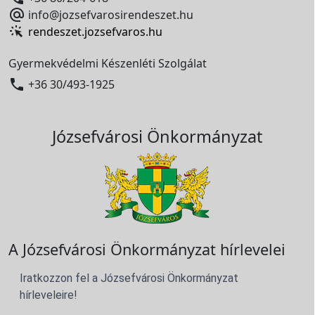

info@jozsefvarosirendeszet.hu
rendeszet.jozsefvaros.hu
Gyermekvédelmi Készenléti Szolgálat

+36 30/493-1925
Józsefvárosi Önkormányzat
A Józsefvárosi Önkormányzat hírlevelei
Iratkozzon fel a Józsefvárosi Önkormányzat
hírleveleire!