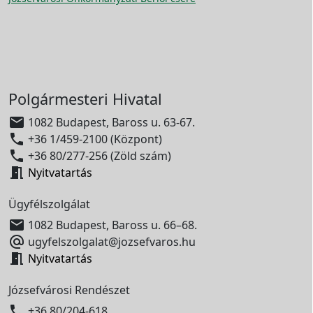
Polgármesteri Hivatal

1082 Budapest, Baross u. 63-67.

+36 1/459-2100 (Központ)

+36 80/277-256 (Zöld szám)

Nyitvatartás
Ügyfélszolgálat

1082 Budapest, Baross u. 66–68.

ugyfelszolgalat@jozsefvaros.hu

Nyitvatartás
Józsefvárosi Rendészet

+36 80/204-618