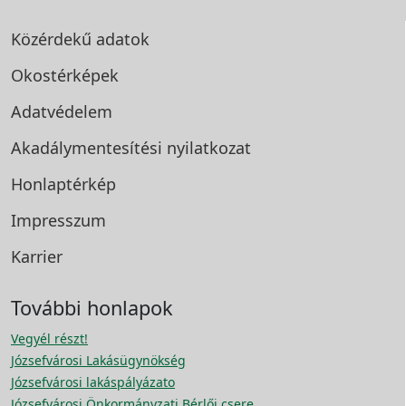
Közérdekű adatok
Okostérképek
Adatvédelem
Akadálymentesítési
nyilatkozat
Honlaptérkép
Impresszum
Karrier
További honlapok
Vegyél részt!
Józsefvárosi Lakásügynökség
Józsefvárosi lakáspályázato
Józsefvárosi Önkormányzati Bérlői csere