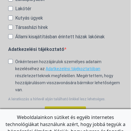
Lakótér
Kutyás ügyek
Társasházi hírek
Állami kisajátításban érintett házak lakóinak
Adatkezelési tájékoztató
Önkéntesen hozzájárulok személyes adataim
kezeléséhez az
Adatkezelési tájékoztatóban
részletezetteknek megfelelően. Megértettem, hogy
hozzájárulásom visszavonására bármikor lehetőségem
van.
A leiratkozás a hírlevél alján található linkkel lesz lehetséges.
Feliratkozom!
Weboldalainkon sütiket és egyéb internetes
technológiákat használunk azért, hogy jobbá tegyük a
For the English Newsletter, click
HERE.