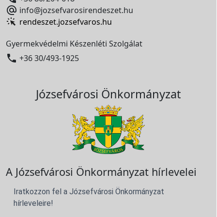

info@jozsefvarosirendeszet.hu
rendeszet.jozsefvaros.hu
Gyermekvédelmi Készenléti Szolgálat

+36 30/493-1925
Józsefvárosi Önkormányzat
A Józsefvárosi Önkormányzat hírlevelei
Iratkozzon fel a Józsefvárosi Önkormányzat
hírleveleire!