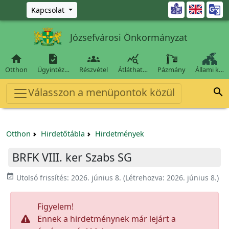
Ugrás a fő tartalomra

Kapcsolat
Józsefvárosi Önkormányzat




Otthon
Ügyintéz…
Részvétel
Átláthat…
Pázmány
Állami k…
Válasszon a menüpontok közül

Otthon
Hirdetőtábla
Hirdetmények
BRFK VIII. ker Szabs SG
event_available
Utolsó frissítés:
2026. június 8.
(Létrehozva:
2026. június 8.
)
Figyelem!
Ennek a hirdetménynek már lejárt a