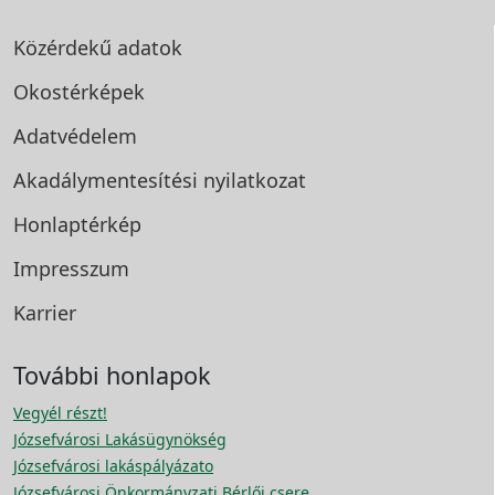
Közérdekű adatok
Okostérképek
Adatvédelem
Akadálymentesítési
nyilatkozat
Honlaptérkép
Impresszum
Karrier
További honlapok
Vegyél részt!
Józsefvárosi Lakásügynökség
Józsefvárosi lakáspályázato
Józsefvárosi Önkormányzati Bérlői csere