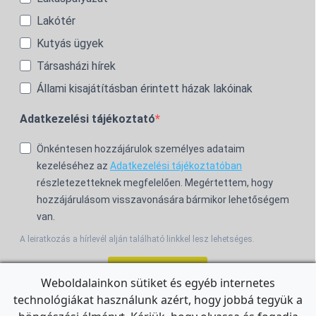
Lakótér
Kutyás ügyek
Társasházi hírek
Állami kisajátításban érintett házak lakóinak
Adatkezelési tájékoztató
Önkéntesen hozzájárulok személyes adataim
kezeléséhez az
Adatkezelési tájékoztatóban
részletezetteknek megfelelően. Megértettem, hogy
hozzájárulásom visszavonására bármikor lehetőségem
van.
A leiratkozás a hírlevél alján található linkkel lesz lehetséges.
Feliratkozom!
Weboldalainkon sütiket és egyéb internetes
technológiákat használunk azért, hogy jobbá tegyük a
For the English Newsletter, click
HERE.