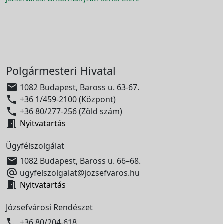
Polgármesteri Hivatal

1082 Budapest, Baross u. 63-67.

+36 1/459-2100 (Központ)

+36 80/277-256 (Zöld szám)

Nyitvatartás
Ügyfélszolgálat

1082 Budapest, Baross u. 66–68.

ugyfelszolgalat@jozsefvaros.hu

Nyitvatartás
Józsefvárosi Rendészet

+36 80/204-618