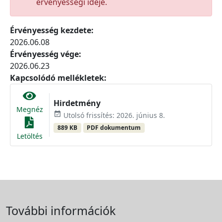
érvényességi ideje.
Érvényesség kezdete:
2026.06.08
Érvényesség vége:
2026.06.23
Kapcsolódó mellékletek:
Hirdetmény
Megnéz
event_available
Utolsó frissítés: 2026. június 8.
889 KB
PDF dokumentum
Letöltés
További információk