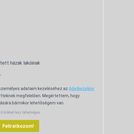
ntett házak lakóinak
 személyes adataim kezeléséhez az
Adatkezelési
tteknek megfelelően. Megértettem, hogy
ására bármikor lehetőségem van.
tó linkkel lesz lehetséges.
Feliratkozom!