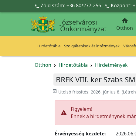
Ugrás a fő tartalomra
Zöld szám: +36 80/277-256
Központ: +



Józsefvárosi
Önkormányzat
Otthon
Hirdetőtábla
Szolgáltatások és intézmények
Városfe
Otthon
Hirdetőtábla
Hirdetmények
BRFK VIII. ker Szabs SM
event_available
Utolsó frissítés:
2026. június 8.
(Létre
Figyelem!
Ennek a hirdetménynek már l
Érvényesség kezdete:
2026.06.