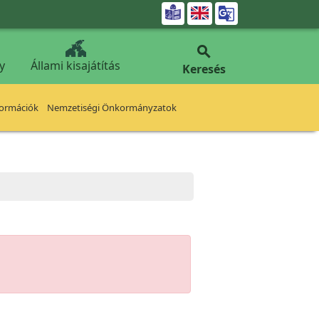


y
Állami kisajátítás
Keresés
formációk
Nemzetiségi Önkormányzatok