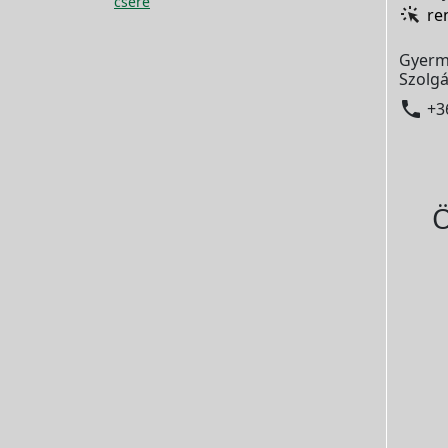
csere
re
Gyerm
Szolgá

+3
Ö