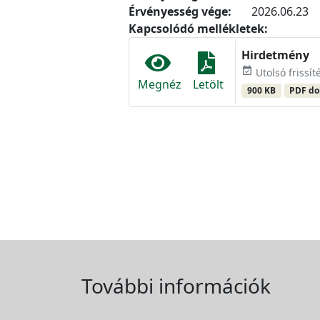
Érvényesség vége:
2026.06.23
Kapcsolódó mellékletek:
Hirdetmény
event_available
Utolsó frissít
Megnéz
Letölt
900 KB
PDF d
További információk