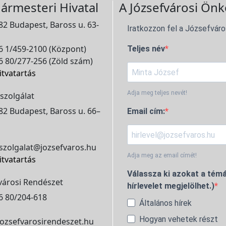
ármesteri Hivatal
A Józsefvárosi Önk
2 Budapest, Baross u. 63-
Iratkozzon fel a Józsefváro
 1/459-2100 (Központ)
Teljes név
 80/277-256 (Zöld szám)
itvatartás
Adja meg teljes nevét!
szolgálat
2 Budapest, Baross u. 66–
Email cím:
szolgalat@jozsefvaros.hu
Adja meg az email címét!
itvatartás
Válassza ki azokat a témá
városi Rendészet
hírlevelet megjelölhet.)
6 80/204-618
Általános hírek
Hogyan vehetek részt
ozsefvarosirendeszet.hu