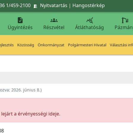
36 1/459-2100
Nyitvatartás
|
Hangostérkép




Ügyintézés
Részvétel
Átláthatóság
Pázmán
jlesztés
Közösség
Önkormányzat
Polgármesteri Hivatal
Választási in
hozva:
2026. június 8.
)
ejárt a érvényességi ideje.
08