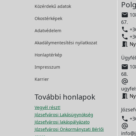
Polg
Közérdekű adatok

108
Okostérképek
67.

+36
Adatvédelem

+36
Akadálymentesítési
nyilatkozat

Ny
Honlaptérkép
Ügyfél

108
Impresszum
68.
Karrier

ugyfel
További honlapok

Ny
Vegyél részt!
József
Józsefvárosi Lakásügynökség

+3
Józsefvárosi lakáspályázato

Józsefvárosi Önkormányzati Bérlői
info@j