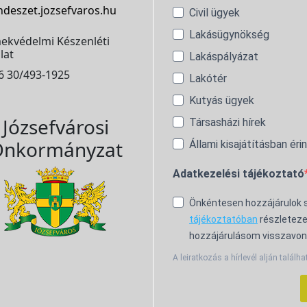
ndeszet.jozsefvaros.hu
Civil ügyek
Lakásügynökség
ekvédelmi Készenléti
lat
Lakáspályázat
6 30/493-1925
Lakótér
Kutyás ügyek
Józsefvárosi
Társasházi hírek
nkormányzat
Állami kisajátításban éri
Adatkezelési tájékoztató
Önkéntesen hozzájárulok
tájékoztatóban
részleteze
hozzájárulásom visszavon
A leiratkozás a hírlevél alján találha