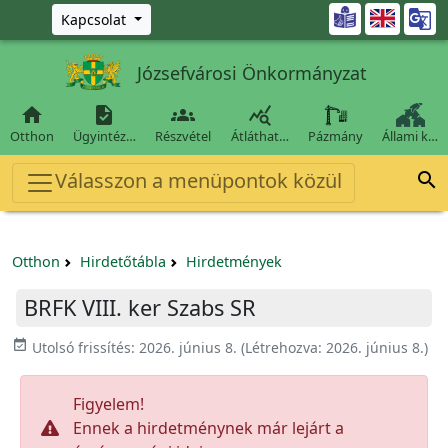
Ugrás a fő tartalomra

Kapcsolat
Józsefvárosi Önkormányzat




Otthon
Ügyintéz…
Részvétel
Átláthat…
Pázmány
Állami k…
Válasszon a menüpontok közül

Otthon
Hirdetőtábla
Hirdetmények
BRFK VIII. ker Szabs SR
event_available
Utolsó frissítés:
2026. június 8.
(Létrehozva:
2026. június 8.
)
Figyelem!
Ennek a hirdetménynek már lejárt a