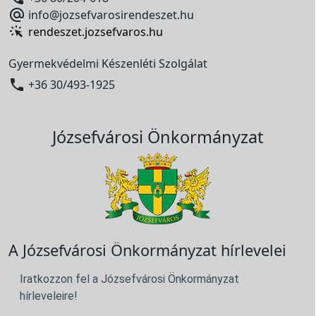

info@jozsefvarosirendeszet.hu
rendeszet.jozsefvaros.hu
Gyermekvédelmi Készenléti Szolgálat

+36 30/493-1925
Józsefvárosi Önkormányzat
A Józsefvárosi Önkormányzat hírlevelei
Iratkozzon fel a Józsefvárosi Önkormányzat
hírleveleire!