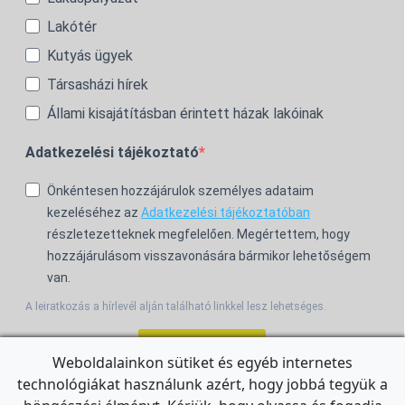
Lakótér
Kutyás ügyek
Társasházi hírek
Állami kisajátításban érintett házak lakóinak
Adatkezelési tájékoztató
Önkéntesen hozzájárulok személyes adataim
kezeléséhez az
Adatkezelési tájékoztatóban
részletezetteknek megfelelően. Megértettem, hogy
hozzájárulásom visszavonására bármikor lehetőségem
van.
A leiratkozás a hírlevél alján található linkkel lesz lehetséges.
Feliratkozom!
Weboldalainkon sütiket és egyéb internetes
technológiákat használunk azért, hogy jobbá tegyük a
For the English Newsletter, click
HERE.