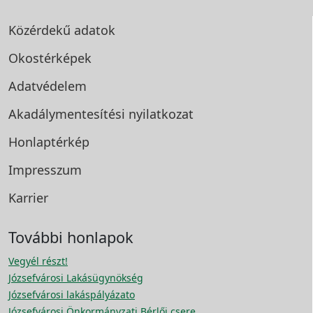
Közérdekű adatok
Okostérképek
Adatvédelem
Akadálymentesítési
nyilatkozat
Honlaptérkép
Impresszum
Karrier
További honlapok
Vegyél részt!
Józsefvárosi Lakásügynökség
Józsefvárosi lakáspályázato
Józsefvárosi Önkormányzati Bérlői csere