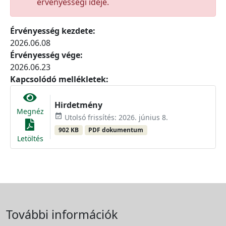
érvényességi ideje.
Érvényesség kezdete:
2026.06.08
Érvényesség vége:
2026.06.23
Kapcsolódó mellékletek:
Hirdetmény
Megnéz
event_available
Utolsó frissítés: 2026. június 8.
902 KB
PDF dokumentum
Letöltés
További információk