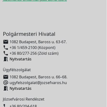
Polgármesteri Hivatal

1082 Budapest, Baross u. 63-67.

+36 1/459-2100 (Központ)

+36 80/277-256 (Zöld szám)

Nyitvatartás
Ügyfélszolgálat

1082 Budapest, Baross u. 66–68.

ugyfelszolgalat@jozsefvaros.hu

Nyitvatartás
Józsefvárosi Rendészet

+36 80/204-618