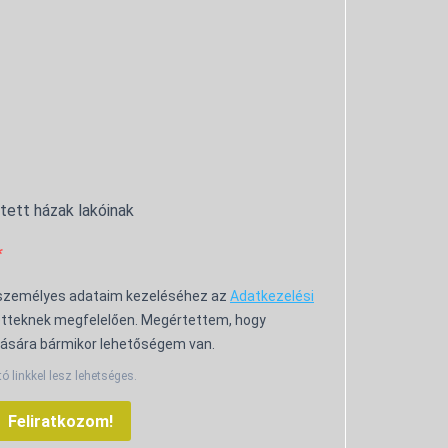
ntett házak lakóinak
 személyes adataim kezeléséhez az
Adatkezelési
tteknek megfelelően. Megértettem, hogy
ására bármikor lehetőségem van.
tó linkkel lesz lehetséges.
Feliratkozom!