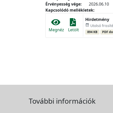
Érvényesség vége:
2026.06.10
Kapcsolódó mellékletek:
Hirdetmény
event_available
Utolsó frissít
Megnéz
Letölt
894 KB
PDF d
További információk