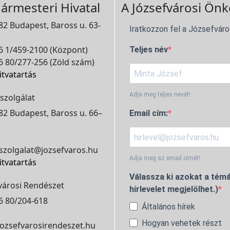
ármesteri Hivatal
A Józsefvárosi Önk
2 Budapest, Baross u. 63-
Iratkozzon fel a Józsefváro
 1/459-2100 (Központ)
Teljes név
 80/277-256 (Zöld szám)
itvatartás
Adja meg teljes nevét!
szolgálat
2 Budapest, Baross u. 66–
Email cím:
szolgalat@jozsefvaros.hu
Adja meg az email címét!
itvatartás
Válassza ki azokat a témá
városi Rendészet
hírlevelet megjelölhet.)
6 80/204-618
Általános hírek
Hogyan vehetek részt
ozsefvarosirendeszet.hu