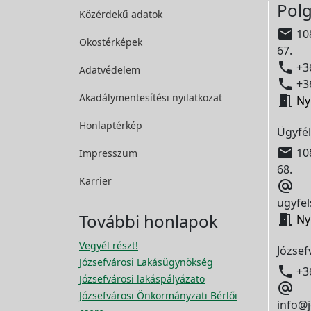
Polg
Közérdekű adatok

108
Okostérképek
67.

+36
Adatvédelem

+36
Akadálymentesítési
nyilatkozat

Ny
Honlaptérkép
Ügyfél

108
Impresszum
68.
Karrier

ugyfel
További honlapok

Ny
Vegyél részt!
József
Józsefvárosi Lakásügynökség

+3
Józsefvárosi lakáspályázato

Józsefvárosi Önkormányzati Bérlői
info@j