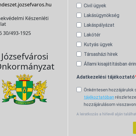
ndeszet.jozsefvaros.hu
Civil ügyek
Lakásügynökség
ekvédelmi Készenléti
lat
Lakáspályázat
6 30/493-1925
Lakótér
Kutyás ügyek
Józsefvárosi
Társasházi hírek
nkormányzat
Állami kisajátításban éri
Adatkezelési tájékoztató
Önkéntesen hozzájárulok
tájékoztatóban
részleteze
hozzájárulásom visszavon
A leiratkozás a hírlevél alján találha