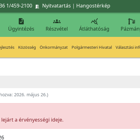
36 1/459-2100
Nyitvatartás
|
Hangostérkép




Ügyintézés
Részvétel
Átláthatóság
Pázmán
jlesztés
Közösség
Önkormányzat
Polgármesteri Hivatal
Választási in
ehozva:
2026. május 26.
)
ejárt a érvényességi ideje.
26