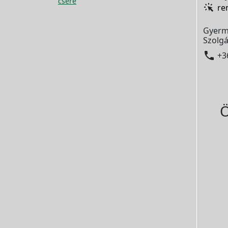
csere
re
Gyerm
Szolgá

+3
Ö