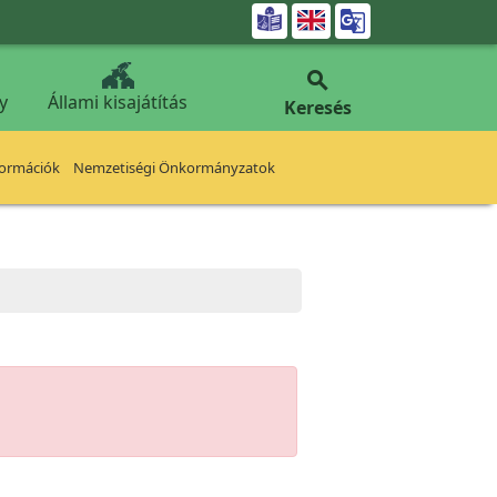


y
Állami kisajátítás
Keresés
formációk
Nemzetiségi Önkormányzatok