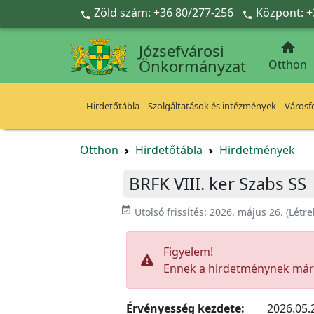
Ugrás a fő tartalomra
Zöld szám: +36 80/277-256
Központ: +



Józsefvárosi
Önkormányzat
Otthon
Hirdetőtábla
Szolgáltatások és intézmények
Városfe
Otthon
Hirdetőtábla
Hirdetmények
BRFK VIII. ker Szabs SS
event_available
Utolsó frissítés:
2026. május 26.
(Létr
Figyelem!
Ennek a hirdetménynek már l
Érvényesség kezdete:
2026.05.