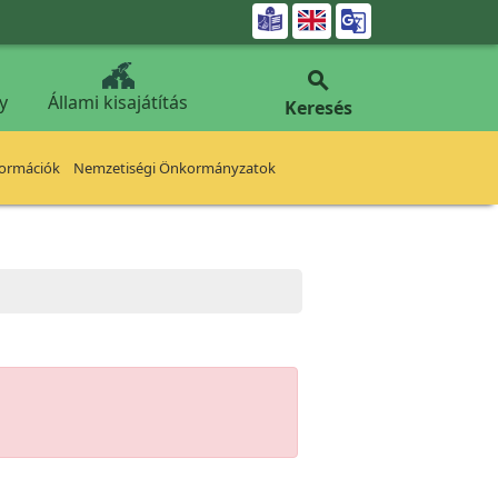


y
Állami kisajátítás
Keresés
formációk
Nemzetiségi Önkormányzatok