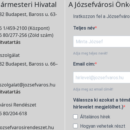
ármesteri Hivatal
A Józsefvárosi Önk
2 Budapest, Baross u. 63-
Iratkozzon fel a Józsefváro
 1/459-2100 (Központ)
Teljes név
 80/277-256 (Zöld szám)
itvatartás
Adja meg teljes nevét!
szolgálat
2 Budapest, Baross u. 66–
Email cím:
szolgalat@jozsefvaros.hu
Adja meg az email címét!
itvatartás
Válassza ki azokat a témá
városi Rendészet
hírlevelet megjelölhet.)
6 80/204-618
Általános hírek
Hogyan vehetek részt
ozsefvarosirendeszet.hu