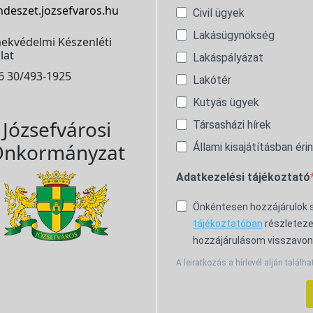
ndeszet.jozsefvaros.hu
Civil ügyek
Lakásügynökség
ekvédelmi Készenléti
lat
Lakáspályázat
6 30/493-1925
Lakótér
Kutyás ügyek
Józsefvárosi
Társasházi hírek
nkormányzat
Állami kisajátításban éri
Adatkezelési tájékoztató
Önkéntesen hozzájárulok
tájékoztatóban
részleteze
hozzájárulásom visszavon
A leiratkozás a hírlevél alján találha