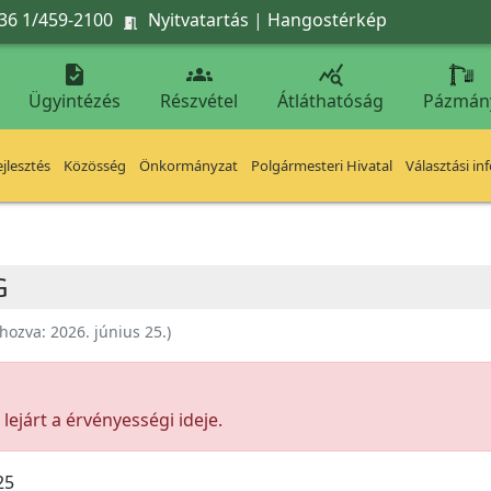
36 1/459-2100
Nyitvatartás
|
Hangostérkép




Ügyintézés
Részvétel
Átláthatóság
Pázmán
jlesztés
Közösség
Önkormányzat
Polgármesteri Hivatal
Választási in
G
ehozva:
2026. június 25.
)
ejárt a érvényességi ideje.
25