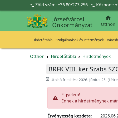
Ugrás a fő tartalomra
Zöld szám: +36 80/277-256
Központ: +



Józsefvárosi
Önkormányzat
Otthon
Hirdetőtábla
Szolgáltatások és intézmények
Városfe
Otthon
Hirdetőtábla
Hirdetmények
BRFK VIII. ker Szabs SZ
event_available
Utolsó frissítés:
2026. június 25.
(Létr
Figyelem!
Ennek a hirdetménynek már l
Érvényesség kezdete:
2026.06.