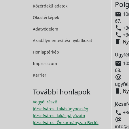
Polg
Közérdekű adatok

108
Okostérképek
67.

+36
Adatvédelem

+36
Akadálymentesítési
nyilatkozat

Ny
Honlaptérkép
Ügyfél

108
Impresszum
68.
Karrier

ugyfel
További honlapok

Ny
Vegyél részt!
József
Józsefvárosi Lakásügynökség

+3
Józsefvárosi lakáspályázato

Józsefvárosi Önkormányzati Bérlői
info@j