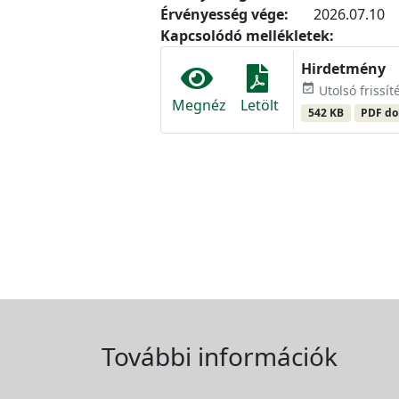
Érvényesség vége:
2026.07.10
Kapcsolódó mellékletek:
Hirdetmény
event_available
Utolsó frissít
Megnéz
Letölt
542 KB
PDF d
További információk