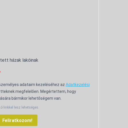
ntett házak lakóinak
 személyes adataim kezeléséhez az
Adatkezelési
tteknek megfelelően. Megértettem, hogy
ására bármikor lehetőségem van.
tó linkkel lesz lehetséges.
Feliratkozom!