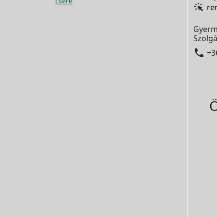
csere
re
Gyerm
Szolgá

+3
Ö