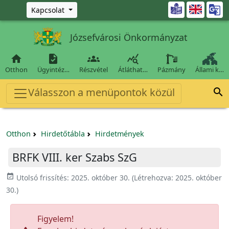
Ugrás a fő tartalomra

Kapcsolat
Józsefvárosi Önkormányzat




Otthon
Ügyintéz…
Részvétel
Átláthat…
Pázmány
Állami k…
Válasszon a menüpontok közül

Otthon
Hirdetőtábla
Hirdetmények
BRFK VIII. ker Szabs SzG
event_available
Utolsó frissítés:
2025. október 30.
(Létrehozva:
2025. október
30.
)
Figyelem!