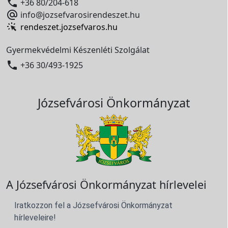

+36 80/204-618

info@jozsefvarosirendeszet.hu
rendeszet.jozsefvaros.hu
Gyermekvédelmi Készenléti Szolgálat

+36 30/493-1925
Józsefvárosi Önkormányzat
A Józsefvárosi Önkormányzat hírlevelei
Iratkozzon fel a Józsefvárosi Önkormányzat
hírleveleire!