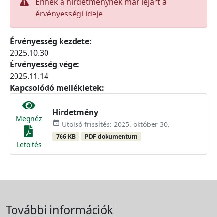
Ennek a hirdetménynek már lejárt a
érvényességi ideje.
Érvényesség kezdete:
2025.10.30
Érvényesség vége:
2025.11.14
Kapcsolódó mellékletek:
Hirdetmény
Megnéz
event_available
Utolsó frissítés: 2025. október 30.
766 KB
PDF dokumentum
Letöltés
További információk