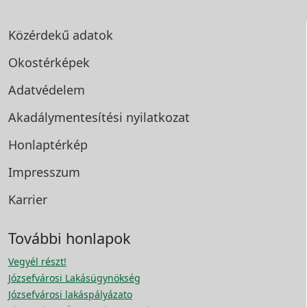
Közérdekű adatok
Okostérképek
Adatvédelem
Akadálymentesítési
nyilatkozat
Honlaptérkép
Impresszum
Karrier
További honlapok
Vegyél részt!
Józsefvárosi Lakásügynökség
Józsefvárosi lakáspályázato