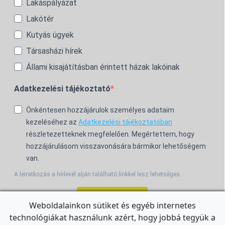
Lakáspályázat
Lakótér
Kutyás ügyek
Társasházi hírek
Állami kisajátításban érintett házak lakóinak
Adatkezelési tájékoztató
Önkéntesen hozzájárulok személyes adataim
kezeléséhez az
Adatkezelési tájékoztatóban
részletezetteknek megfelelően. Megértettem, hogy
hozzájárulásom visszavonására bármikor lehetőségem
van.
A leiratkozás a hírlevél alján található linkkel lesz lehetséges.
Feliratkozom!
Weboldalainkon sütiket és egyéb internetes
technológiákat használunk azért, hogy jobbá tegyük a
For the English Newsletter, click
HERE.