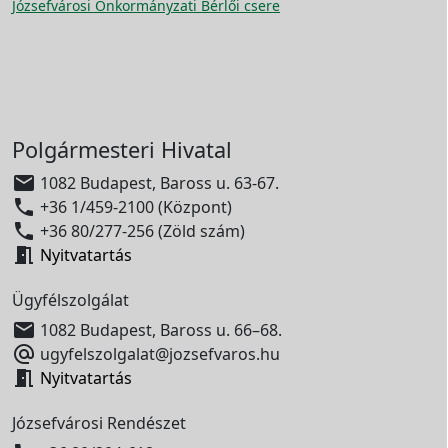
Józsefvárosi Önkormányzati Bérlői csere
Polgármesteri Hivatal

1082 Budapest, Baross u. 63-67.

+36 1/459-2100 (Központ)

+36 80/277-256 (Zöld szám)

Nyitvatartás
Ügyfélszolgálat

1082 Budapest, Baross u. 66–68.

ugyfelszolgalat@jozsefvaros.hu

Nyitvatartás
Józsefvárosi Rendészet