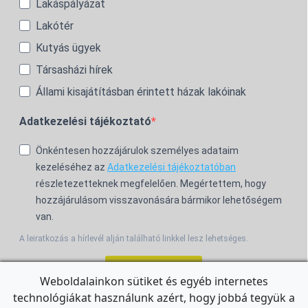
Lakáspályázat
Lakótér
Kutyás ügyek
Társasházi hírek
Állami kisajátításban érintett házak lakóinak
Adatkezelési tájékoztató
Önkéntesen hozzájárulok személyes adataim
kezeléséhez az
Adatkezelési tájékoztatóban
részletezetteknek megfelelően. Megértettem, hogy
hozzájárulásom visszavonására bármikor lehetőségem
van.
A leiratkozás a hírlevél alján található linkkel lesz lehetséges.
Feliratkozom!
Weboldalainkon sütiket és egyéb internetes
technológiákat használunk azért, hogy jobbá tegyük a
For the English Newsletter, click
HERE.