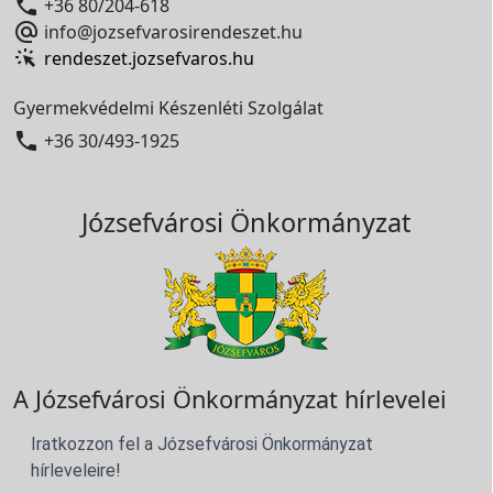

+36 80/204-618

info@jozsefvarosirendeszet.hu
rendeszet.jozsefvaros.hu
Gyermekvédelmi Készenléti Szolgálat

+36 30/493-1925
Józsefvárosi Önkormányzat
A Józsefvárosi Önkormányzat hírlevelei
Iratkozzon fel a Józsefvárosi Önkormányzat
hírleveleire!