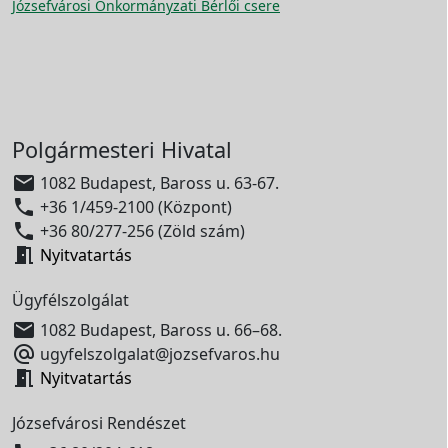
Józsefvárosi Önkormányzati Bérlői csere
Polgármesteri Hivatal

1082 Budapest, Baross u. 63-67.

+36 1/459-2100 (Központ)

+36 80/277-256 (Zöld szám)

Nyitvatartás
Ügyfélszolgálat

1082 Budapest, Baross u. 66–68.

ugyfelszolgalat@jozsefvaros.hu

Nyitvatartás
Józsefvárosi Rendészet