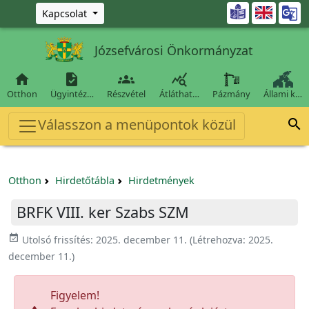
Ugrás a fő tartalomra

Kapcsolat
Józsefvárosi Önkormányzat




Otthon
Ügyintéz…
Részvétel
Átláthat…
Pázmány
Állami k…
Válasszon a menüpontok közül

Otthon
Hirdetőtábla
Hirdetmények
BRFK VIII. ker Szabs SZM
event_available
Utolsó frissítés:
2025. december 11.
(Létrehozva:
2025.
december 11.
)
Figyelem!