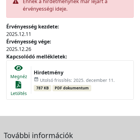
Ennek a hirdetménynek már lejárt a
érvényességi ideje.
Érvényesség kezdete:
2025.12.11
Érvényesség vége:
2025.12.26
Kapcsolódó mellékletek:
Hirdetmény
Megnéz
event_available
Utolsó frissítés: 2025. december 11.
787 KB
PDF dokumentum
Letöltés
További információk