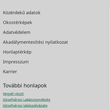
Közérdekű adatok
Okostérképek
Adatvédelem
Akadálymentesítési
nyilatkozat
Honlaptérkép
Impresszum
Karrier
További honlapok
Vegyél részt!
Józsefvárosi Lakásügynökség
Józsefvárosi lakáspályázato