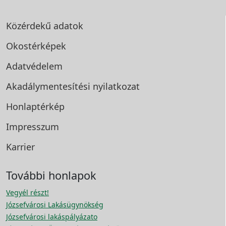
Közérdekű adatok
Okostérképek
Adatvédelem
Akadálymentesítési
nyilatkozat
Honlaptérkép
Impresszum
Karrier
További honlapok
Vegyél részt!
Józsefvárosi Lakásügynökség
Józsefvárosi lakáspályázato