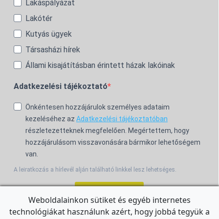
Lakáspályázat
Lakótér
Kutyás ügyek
Társasházi hírek
Állami kisajátításban érintett házak lakóinak
Adatkezelési tájékoztató
Önkéntesen hozzájárulok személyes adataim
kezeléséhez az
Adatkezelési tájékoztatóban
részletezetteknek megfelelően. Megértettem, hogy
hozzájárulásom visszavonására bármikor lehetőségem
van.
A leiratkozás a hírlevél alján található linkkel lesz lehetséges.
Feliratkozom!
Weboldalainkon sütiket és egyéb internetes
technológiákat használunk azért, hogy jobbá tegyük a
For the English Newsletter, click
HERE.