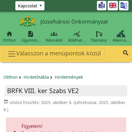
Ugrás a fő tartalomra

Kapcsolat
Józsefvárosi Önkormányzat




Otthon
Ügyintéz…
Részvétel
Átláthat…
Pázmány
Állami k…
Válasszon a menüpontok közül

Otthon
Hirdetőtábla
Hirdetmények
BRFK VIII. ker Szabs VE2
event_available
Utolsó frissítés:
2025. október 6.
(Létrehozva:
2025. október
6.
)
Figyelem!