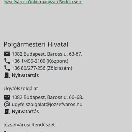
Józsefvárosi Önkormányzati Bérlői csere
Polgármesteri Hivatal

1082 Budapest, Baross u. 63-67.

+36 1/459-2100 (Központ)

+36 80/277-256 (Zöld szám)

Nyitvatartás
Ügyfélszolgálat

1082 Budapest, Baross u. 66–68.

ugyfelszolgalat@jozsefvaros.hu

Nyitvatartás
Józsefvárosi Rendészet