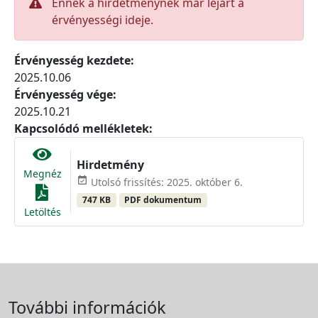
Ennek a hirdetménynek már lejárt a
érvényességi ideje.
Érvényesség kezdete:
2025.10.06
Érvényesség vége:
2025.10.21
Kapcsolódó mellékletek:
Hirdetmény
Megnéz
event_available
Utolsó frissítés: 2025. október 6.
747 KB
PDF dokumentum
Letöltés
További információk