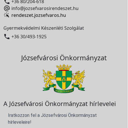

+36 80/204-618

info@jozsefvarosirendeszet.hu
rendeszet.jozsefvaros.hu
Gyermekvédelmi Készenléti Szolgálat

+36 30/493-1925
Józsefvárosi Önkormányzat
A Józsefvárosi Önkormányzat hírlevelei
Iratkozzon fel a Józsefvárosi Önkormányzat
hírleveleire!