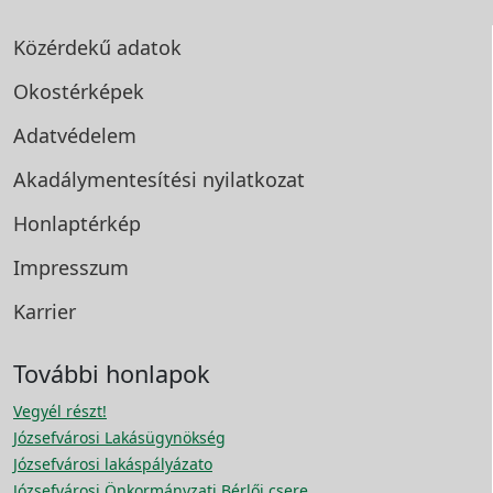
Közérdekű adatok
Okostérképek
Adatvédelem
Akadálymentesítési
nyilatkozat
Honlaptérkép
Impresszum
Karrier
További honlapok
Vegyél részt!
Józsefvárosi Lakásügynökség
Józsefvárosi lakáspályázato
Józsefvárosi Önkormányzati Bérlői csere