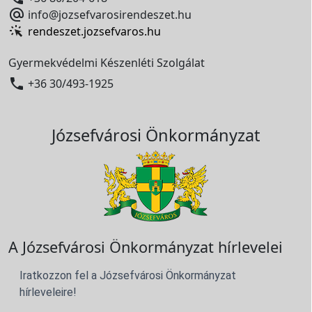

info@jozsefvarosirendeszet.hu
rendeszet.jozsefvaros.hu
Gyermekvédelmi Készenléti Szolgálat

+36 30/493-1925
Józsefvárosi Önkormányzat
A Józsefvárosi Önkormányzat hírlevelei
Iratkozzon fel a Józsefvárosi Önkormányzat
hírleveleire!