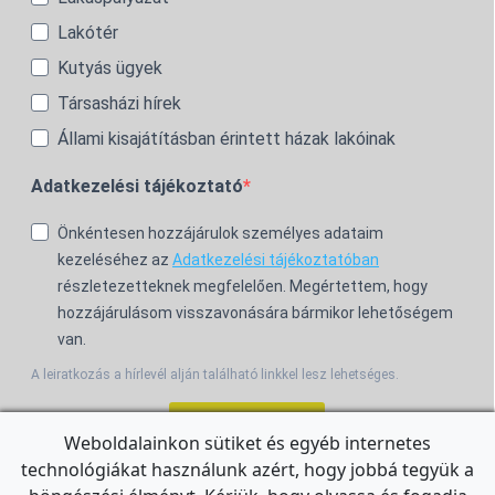
Lakótér
Kutyás ügyek
Társasházi hírek
Állami kisajátításban érintett házak lakóinak
Adatkezelési tájékoztató
Önkéntesen hozzájárulok személyes adataim
kezeléséhez az
Adatkezelési tájékoztatóban
részletezetteknek megfelelően. Megértettem, hogy
hozzájárulásom visszavonására bármikor lehetőségem
van.
A leiratkozás a hírlevél alján található linkkel lesz lehetséges.
Feliratkozom!
Weboldalainkon sütiket és egyéb internetes
technológiákat használunk azért, hogy jobbá tegyük a
For the English Newsletter, click
HERE.