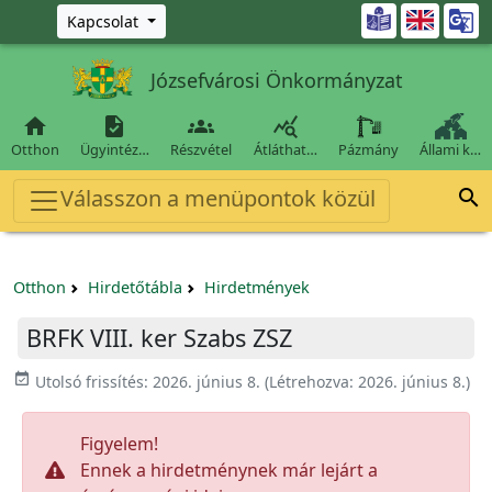
Ugrás a fő tartalomra

Kapcsolat
Józsefvárosi Önkormányzat




Otthon
Ügyintéz…
Részvétel
Átláthat…
Pázmány
Állami k…
Válasszon a menüpontok közül

Otthon
Hirdetőtábla
Hirdetmények
BRFK VIII. ker Szabs ZSZ
event_available
Utolsó frissítés:
2026. június 8.
(Létrehozva:
2026. június 8.
)
Figyelem!
Ennek a hirdetménynek már lejárt a