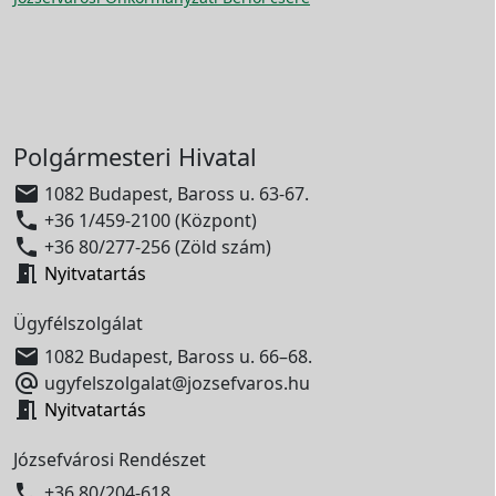
Polgármesteri Hivatal

1082 Budapest, Baross u. 63-67.

+36 1/459-2100 (Központ)

+36 80/277-256 (Zöld szám)

Nyitvatartás
Ügyfélszolgálat

1082 Budapest, Baross u. 66–68.

ugyfelszolgalat@jozsefvaros.hu

Nyitvatartás
Józsefvárosi Rendészet

+36 80/204-618