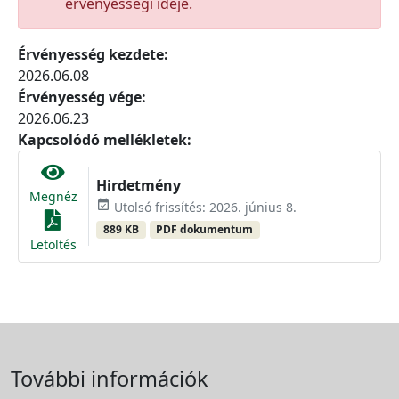
érvényességi ideje.
Érvényesség kezdete:
2026.06.08
Érvényesség vége:
2026.06.23
Kapcsolódó mellékletek:
Hirdetmény
Megnéz
event_available
Utolsó frissítés: 2026. június 8.
889 KB
PDF dokumentum
Letöltés
További információk