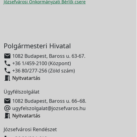
Józsefvárosi Önkormányzati Bérlői csere
Polgármesteri Hivatal

1082 Budapest, Baross u. 63-67.

+36 1/459-2100 (Központ)

+36 80/277-256 (Zöld szám)

Nyitvatartás
Ügyfélszolgálat

1082 Budapest, Baross u. 66–68.

ugyfelszolgalat@jozsefvaros.hu

Nyitvatartás
Józsefvárosi Rendészet