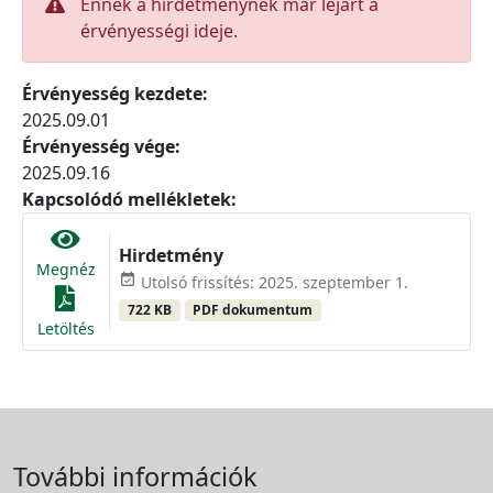
Ennek a hirdetménynek már lejárt a
érvényességi ideje.
Érvényesség kezdete:
2025.09.01
Érvényesség vége:
2025.09.16
Kapcsolódó mellékletek:
Hirdetmény
Megnéz
event_available
Utolsó frissítés: 2025. szeptember 1.
722 KB
PDF dokumentum
Letöltés
További információk