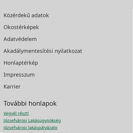
Közérdekű adatok
Okostérképek
Adatvédelem
Akadálymentesítési
nyilatkozat
Honlaptérkép
Impresszum
Karrier
További honlapok
Vegyél részt!
Józsefvárosi Lakásügynökség
Józsefvárosi lakáspályázato