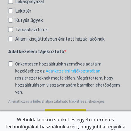
Lakáspályázat
Lakótér
Kutyás ügyek
Társasházi hírek
Állami kisajátításban érintett házak lakóinak
Adatkezelési tájékoztató
Önkéntesen hozzájárulok személyes adataim
kezeléséhez az
Adatkezelési tájékoztatóban
részletezetteknek megfelelően. Megértettem, hogy
hozzájárulásom visszavonására bármikor lehetőségem
van.
A leiratkozás a hírlevél alján található linkkel lesz lehetséges.
Feliratkozom!
Weboldalainkon sütiket és egyéb internetes
technológiákat használunk azért, hogy jobbá tegyük a
For the English Newsletter, click
HERE.