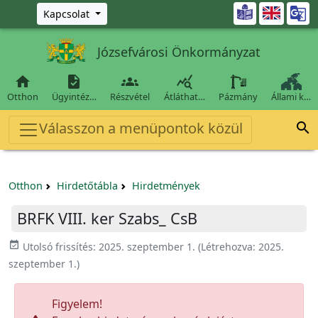
Ugrás a fő tartalomra

Kapcsolat
Józsefvárosi Önkormányzat




Otthon
Ügyintéz…
Részvétel
Átláthat…
Pázmány
Állami k…
Válasszon a menüpontok közül

Otthon
Hirdetőtábla
Hirdetmények
BRFK VIII. ker Szabs_ CsB
event_available
Utolsó frissítés:
2025. szeptember 1.
(Létrehozva:
2025.
szeptember 1.
)
Figyelem!