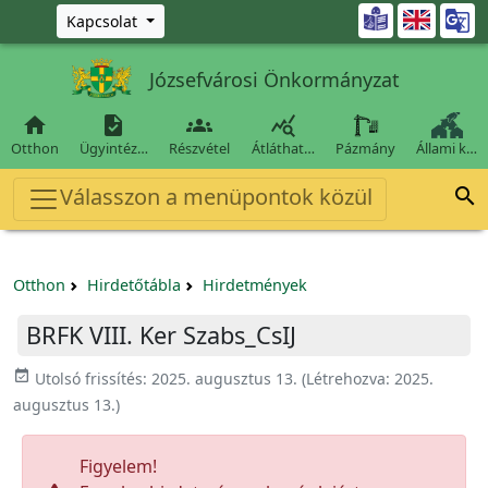
Ugrás a fő tartalomra

Kapcsolat
Józsefvárosi Önkormányzat




Otthon
Ügyintéz…
Részvétel
Átláthat…
Pázmány
Állami k…
Válasszon a menüpontok közül

Otthon
Hirdetőtábla
Hirdetmények
BRFK VIII. Ker Szabs_CsIJ
event_available
Utolsó frissítés:
2025. augusztus 13.
(Létrehozva:
2025.
augusztus 13.
)
Figyelem!