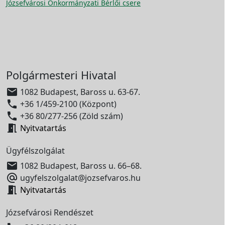
Józsefvárosi Önkormányzati Bérlői csere
Polgármesteri Hivatal

1082 Budapest, Baross u. 63-67.

+36 1/459-2100 (Központ)

+36 80/277-256 (Zöld szám)

Nyitvatartás
Ügyfélszolgálat

1082 Budapest, Baross u. 66–68.

ugyfelszolgalat@jozsefvaros.hu

Nyitvatartás
Józsefvárosi Rendészet