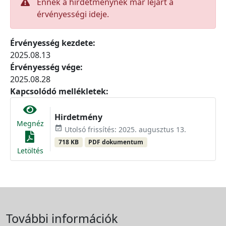
Ennek a hirdetménynek már lejárt a
érvényességi ideje.
Érvényesség kezdete:
2025.08.13
Érvényesség vége:
2025.08.28
Kapcsolódó mellékletek:
Hirdetmény
Megnéz
event_available
Utolsó frissítés: 2025. augusztus 13.
718 KB
PDF dokumentum
Letöltés
További információk