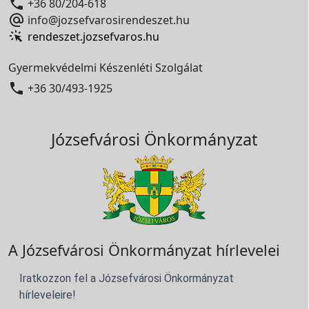

+36 80/204-618

info@jozsefvarosirendeszet.hu
rendeszet.jozsefvaros.hu
Gyermekvédelmi Készenléti Szolgálat

+36 30/493-1925
Józsefvárosi Önkormányzat
A Józsefvárosi Önkormányzat hírlevelei
Iratkozzon fel a Józsefvárosi Önkormányzat
hírleveleire!