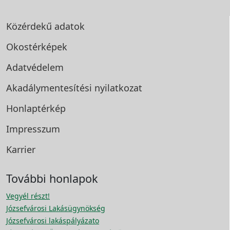
Közérdekű adatok
Okostérképek
Adatvédelem
Akadálymentesítési
nyilatkozat
Honlaptérkép
Impresszum
Karrier
További honlapok
Vegyél részt!
Józsefvárosi Lakásügynökség
Józsefvárosi lakáspályázato