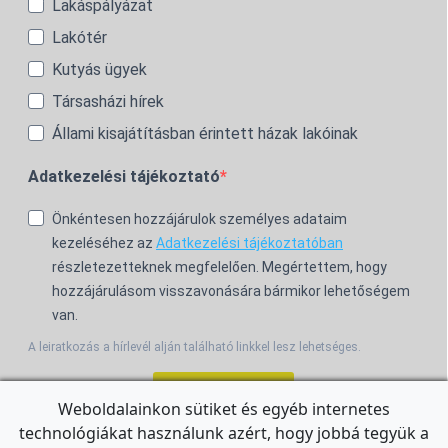
Lakáspályázat
Lakótér
Kutyás ügyek
Társasházi hírek
Állami kisajátításban érintett házak lakóinak
Adatkezelési tájékoztató
Önkéntesen hozzájárulok személyes adataim
kezeléséhez az
Adatkezelési tájékoztatóban
részletezetteknek megfelelően. Megértettem, hogy
hozzájárulásom visszavonására bármikor lehetőségem
van.
A leiratkozás a hírlevél alján található linkkel lesz lehetséges.
Feliratkozom!
Weboldalainkon sütiket és egyéb internetes
technológiákat használunk azért, hogy jobbá tegyük a
For the English Newsletter, click
HERE.