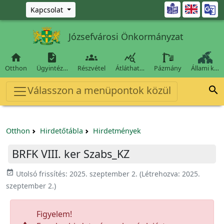
Ugrás a fő tartalomra

Kapcsolat
Józsefvárosi Önkormányzat




Otthon
Ügyintéz…
Részvétel
Átláthat…
Pázmány
Állami k…
Válasszon a menüpontok közül

Otthon
Hirdetőtábla
Hirdetmények
BRFK VIII. ker Szabs_KZ
event_available
Utolsó frissítés:
2025. szeptember 2.
(Létrehozva:
2025.
szeptember 2.
)
Figyelem!