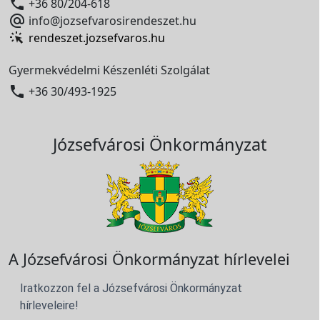

+36 80/204-618

info@jozsefvarosirendeszet.hu
rendeszet.jozsefvaros.hu
Gyermekvédelmi Készenléti Szolgálat

+36 30/493-1925
Józsefvárosi Önkormányzat
A Józsefvárosi Önkormányzat hírlevelei
Iratkozzon fel a Józsefvárosi Önkormányzat
hírleveleire!