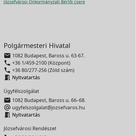
Józsefvárosi Önkormányzati Bérlői csere
Polgármesteri Hivatal

1082 Budapest, Baross u. 63-67.

+36 1/459-2100 (Központ)

+36 80/277-256 (Zöld szám)

Nyitvatartás
Ügyfélszolgálat

1082 Budapest, Baross u. 66–68.

ugyfelszolgalat@jozsefvaros.hu

Nyitvatartás
Józsefvárosi Rendészet