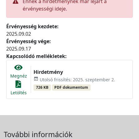
Ennek a hirdetménynek már lejárt a
érvényességi ideje.
Érvényesség kezdete:
2025.09.02
Érvényesség vége:
2025.09.17
Kapcsolódó mellékletek:
Hirdetmény
Megnéz
event_available
Utolsó frissítés: 2025. szeptember 2.
726 KB
PDF dokumentum
Letöltés
További információk