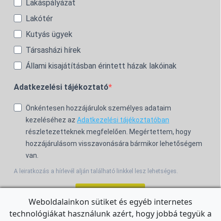
Lakáspályázat
Lakótér
Kutyás ügyek
Társasházi hírek
Állami kisajátításban érintett házak lakóinak
Adatkezelési tájékoztató
Önkéntesen hozzájárulok személyes adataim
kezeléséhez az
Adatkezelési tájékoztatóban
részletezetteknek megfelelően. Megértettem, hogy
hozzájárulásom visszavonására bármikor lehetőségem
van.
A leiratkozás a hírlevél alján található linkkel lesz lehetséges.
Feliratkozom!
Weboldalainkon sütiket és egyéb internetes
technológiákat használunk azért, hogy jobbá tegyük a
For the English Newsletter, click
HERE.