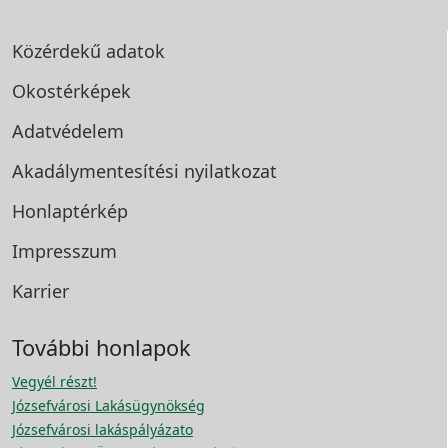
Közérdekű adatok
Okostérképek
Adatvédelem
Akadálymentesítési
nyilatkozat
Honlaptérkép
Impresszum
Karrier
További honlapok
Vegyél részt!
Józsefvárosi Lakásügynökség
Józsefvárosi lakáspályázato