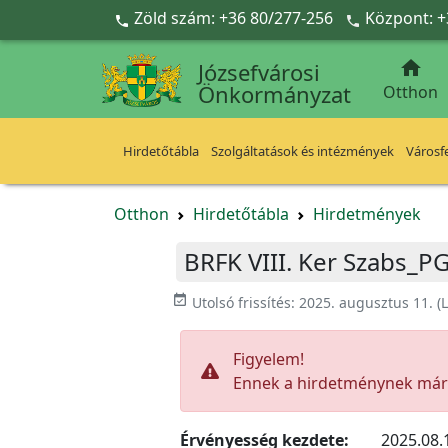
Ugrás a fő tartalomra
Zöld szám: +36 80/277-256
Központ: +



Józsefvárosi
Önkormányzat
Otthon
Hirdetőtábla
Szolgáltatások és intézmények
Városfe
Otthon
Hirdetőtábla
Hirdetmények
BRFK VIII. Ker Szabs_P
event_available
Utolsó frissítés:
2025. augusztus 11.
(L
Figyelem!
Ennek a hirdetménynek már l
Érvényesség kezdete:
2025.08.