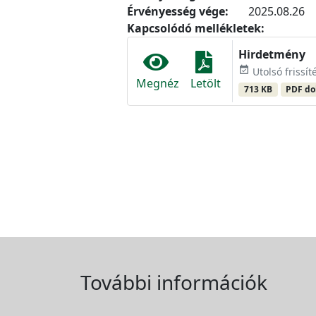
Érvényesség vége:
2025.08.26
Kapcsolódó mellékletek:
Hirdetmény
event_available
Utolsó frissít
Megnéz
Letölt
713 KB
PDF d
További információk