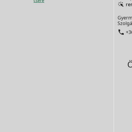
csere
re
Gyerm
Szolgá

+3
Ö