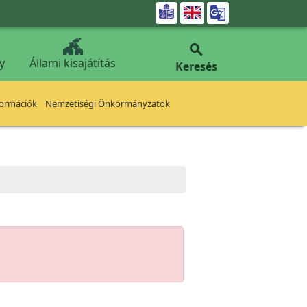


y
Állami kisajátítás
Keresés
formációk
Nemzetiségi Önkormányzatok