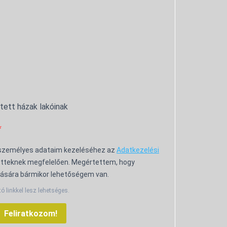
ntett házak lakóinak
 személyes adataim kezeléséhez az
Adatkezelési
tteknek megfelelően. Megértettem, hogy
ására bármikor lehetőségem van.
tó linkkel lesz lehetséges.
Feliratkozom!