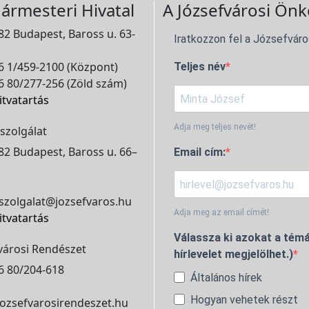
ármesteri Hivatal
A Józsefvárosi Önk
2 Budapest, Baross u. 63-
Iratkozzon fel a Józsefváro
 1/459-2100 (Központ)
Teljes név
 80/277-256 (Zöld szám)
itvatartás
Adja meg teljes nevét!
szolgálat
2 Budapest, Baross u. 66–
Email cím:
szolgalat@jozsefvaros.hu
Adja meg az email címét!
itvatartás
Válassza ki azokat a témá
városi Rendészet
hírlevelet megjelölhet.)
6 80/204-618
Általános hírek
Hogyan vehetek részt
ozsefvarosirendeszet.hu