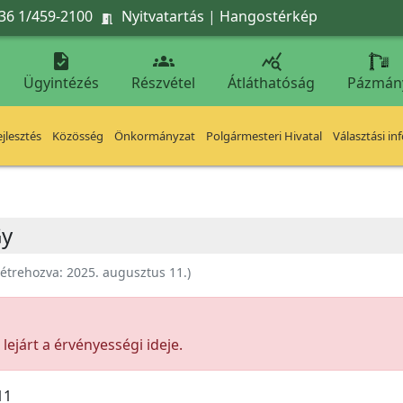
36 1/459-2100
Nyitvatartás
|
Hangostérkép




Ügyintézés
Részvétel
Átláthatóság
Pázmán
jlesztés
Közösség
Önkormányzat
Polgármesteri Hivatal
Választási in
Gy
étrehozva:
2025. augusztus 11.
)
ejárt a érvényességi ideje.
11