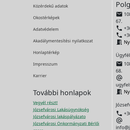
Polg
Közérdekű adatok

108
Okostérképek
67.

+36
Adatvédelem

+36
Akadálymentesítési
nyilatkozat

Ny
Honlaptérkép
Ügyfél

108
Impresszum
68.
Karrier

ugyfel
További honlapok

Ny
Vegyél részt!
József
Józsefvárosi Lakásügynökség

+3
Józsefvárosi lakáspályázato

Józsefvárosi Önkormányzati Bérlői
info@j