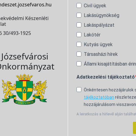
ndeszet.jozsefvaros.hu
Civil ügyek
Lakásügynökség
ekvédelmi Készenléti
lat
Lakáspályázat
6 30/493-1925
Lakótér
Kutyás ügyek
Józsefvárosi
Társasházi hírek
nkormányzat
Állami kisajátításban éri
Adatkezelési tájékoztató
Önkéntesen hozzájárulok
tájékoztatóban
részleteze
hozzájárulásom visszavon
A leiratkozás a hírlevél alján találha