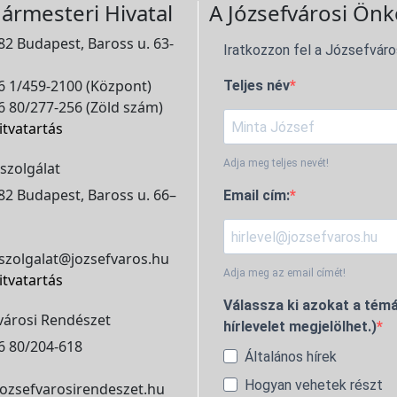
ármesteri Hivatal
A Józsefvárosi Önk
2 Budapest, Baross u. 63-
Iratkozzon fel a Józsefváro
 1/459-2100 (Központ)
Teljes név
 80/277-256 (Zöld szám)
itvatartás
Adja meg teljes nevét!
szolgálat
2 Budapest, Baross u. 66–
Email cím:
szolgalat@jozsefvaros.hu
Adja meg az email címét!
itvatartás
Válassza ki azokat a témá
városi Rendészet
hírlevelet megjelölhet.)
6 80/204-618
Általános hírek
Hogyan vehetek részt
ozsefvarosirendeszet.hu