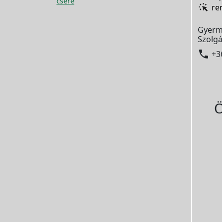
csere
re
Gyerm
Szolgá

+3
Ö