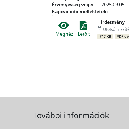
Érvényesség vége:
2025.09.05
Kapcsolódó mellékletek:
Hirdetmény
event_available
Utolsó frissít
Megnéz
Letölt
717 KB
PDF d
További információk