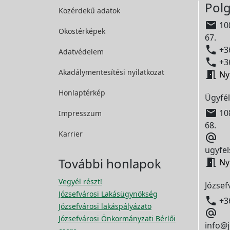
Polg
Közérdekű adatok

108
Okostérképek
67.

+36
Adatvédelem

+36
Akadálymentesítési
nyilatkozat

Ny
Honlaptérkép
Ügyfél

108
Impresszum
68.
Karrier

ugyfel
További honlapok

Ny
Vegyél részt!
József
Józsefvárosi Lakásügynökség

+3
Józsefvárosi lakáspályázato

Józsefvárosi Önkormányzati Bérlői
info@j