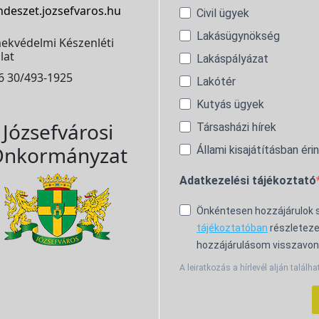
ndeszet.jozsefvaros.hu
Civil ügyek
Lakásügynökség
ekvédelmi Készenléti
lat
Lakáspályázat
6 30/493-1925
Lakótér
Kutyás ügyek
Józsefvárosi
Társasházi hírek
nkormányzat
Állami kisajátításban éri
Adatkezelési tájékoztató
Önkéntesen hozzájárulok
tájékoztatóban
részleteze
hozzájárulásom visszavon
A leiratkozás a hírlevél alján találha