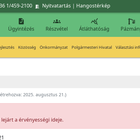
36 1/459-2100
Nyitvatartás
|
Hangostérkép




Ügyintézés
Részvétel
Átláthatóság
Pázmán
jlesztés
Közösség
Önkormányzat
Polgármesteri Hivatal
Választási in
étrehozva:
2025. augusztus 21.
)
ejárt a érvényességi ideje.
21