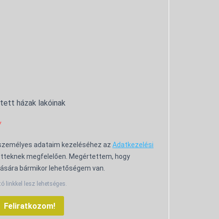
ntett házak lakóinak
 személyes adataim kezeléséhez az
Adatkezelési
tteknek megfelelően. Megértettem, hogy
ására bármikor lehetőségem van.
tó linkkel lesz lehetséges.
Feliratkozom!