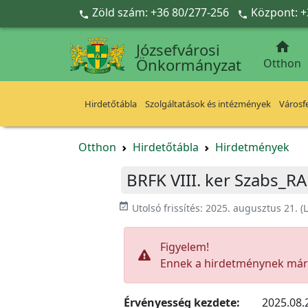
Ugrás a fő tartalomra
Zöld szám: +36 80/277-256
Központ: +



Józsefvárosi
Önkormányzat
Otthon
Hirdetőtábla
Szolgáltatások és intézmények
Városfe
Otthon
Hirdetőtábla
Hirdetmények
BRFK VIII. ker Szabs_RA
event_available
Utolsó frissítés:
2025. augusztus 21.
(L
Figyelem!
Ennek a hirdetménynek már l
Érvényesség kezdete:
2025.08.