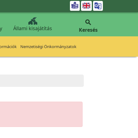


y
Állami kisajátítás
Keresés
formációk
Nemzetiségi Önkormányzatok