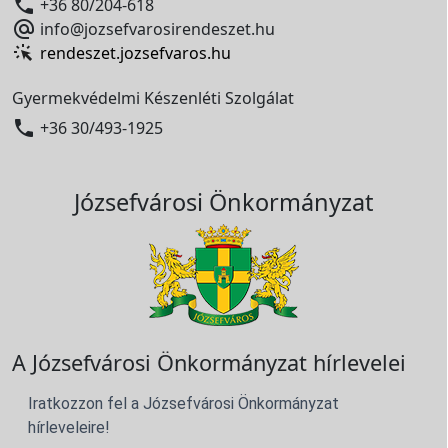

+36 80/204-618

info@jozsefvarosirendeszet.hu
rendeszet.jozsefvaros.hu
Gyermekvédelmi Készenléti Szolgálat

+36 30/493-1925
Józsefvárosi Önkormányzat
A Józsefvárosi Önkormányzat hírlevelei
Iratkozzon fel a Józsefvárosi Önkormányzat
hírleveleire!