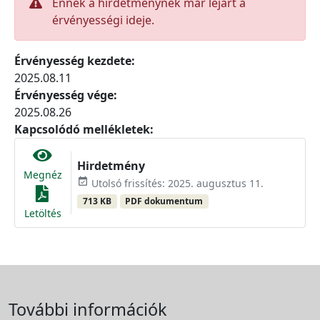
Ennek a hirdetménynek már lejárt a
érvényességi ideje.
Érvényesség kezdete:
2025.08.11
Érvényesség vége:
2025.08.26
Kapcsolódó mellékletek:
Hirdetmény
Megnéz
event_available
Utolsó frissítés: 2025. augusztus 11.
713 KB
PDF dokumentum
Letöltés
További információk