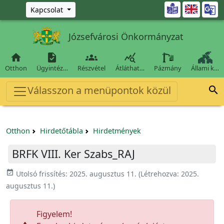
Ugrás a fő tartalomra

Kapcsolat
Józsefvárosi Önkormányzat




Otthon
Ügyintéz…
Részvétel
Átláthat…
Pázmány
Állami k…
Válasszon a menüpontok közül

Otthon
Hirdetőtábla
Hirdetmények
BRFK VIII. Ker Szabs_RAJ
event_available
Utolsó frissítés:
2025. augusztus 11.
(Létrehozva:
2025.
augusztus 11.
)
Figyelem!