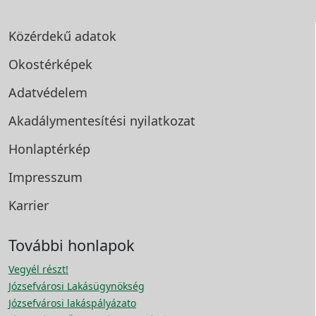
Közérdekű adatok
Okostérképek
Adatvédelem
Akadálymentesítési
nyilatkozat
Honlaptérkép
Impresszum
Karrier
További honlapok
Vegyél részt!
Józsefvárosi Lakásügynökség
Józsefvárosi lakáspályázato