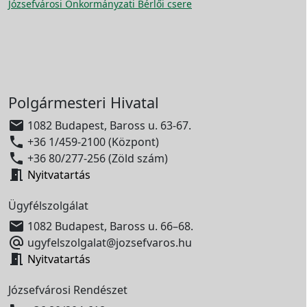
Józsefvárosi Önkormányzati Bérlői csere
Polgármesteri Hivatal

1082 Budapest, Baross u. 63-67.

+36 1/459-2100 (Központ)

+36 80/277-256 (Zöld szám)

Nyitvatartás
Ügyfélszolgálat

1082 Budapest, Baross u. 66–68.

ugyfelszolgalat@jozsefvaros.hu

Nyitvatartás
Józsefvárosi Rendészet