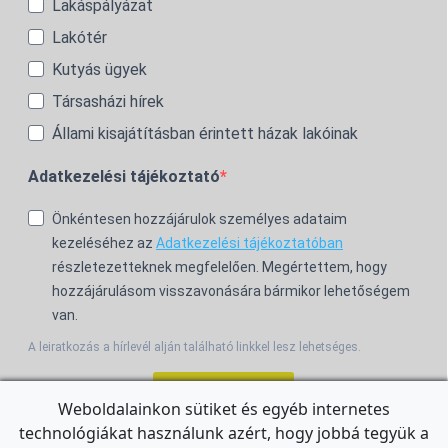
Lakáspályázat
Lakótér
Kutyás ügyek
Társasházi hírek
Állami kisajátításban érintett házak lakóinak
Adatkezelési tájékoztató
Önkéntesen hozzájárulok személyes adataim
kezeléséhez az
Adatkezelési tájékoztatóban
részletezetteknek megfelelően. Megértettem, hogy
hozzájárulásom visszavonására bármikor lehetőségem
van.
A leiratkozás a hírlevél alján található linkkel lesz lehetséges.
Feliratkozom!
Weboldalainkon sütiket és egyéb internetes
technológiákat használunk azért, hogy jobbá tegyük a
For the English Newsletter, click
HERE.