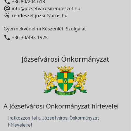

+36 80/204-618

info@jozsefvarosirendeszet.hu
rendeszet.jozsefvaros.hu
Gyermekvédelmi Készenléti Szolgálat

+36 30/493-1925
Józsefvárosi Önkormányzat
A Józsefvárosi Önkormányzat hírlevelei
Iratkozzon fel a Józsefvárosi Önkormányzat
hírleveleire!