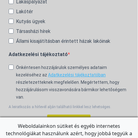
Lakáspályázat
Lakótér
Kutyás ügyek
Társasházi hírek
Állami kisajátításban érintett házak lakóinak
Adatkezelési tájékoztató
Önkéntesen hozzájárulok személyes adataim
kezeléséhez az
Adatkezelési tájékoztatóban
részletezetteknek megfelelően. Megértettem, hogy
hozzájárulásom visszavonására bármikor lehetőségem
van.
A leiratkozás a hírlevél alján található linkkel lesz lehetséges.
Feliratkozom!
Weboldalainkon sütiket és egyéb internetes
technológiákat használunk azért, hogy jobbá tegyük a
For the English Newsletter, click
HERE.