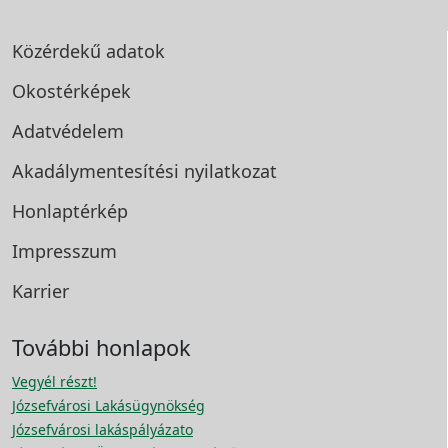
Közérdekű adatok
Okostérképek
Adatvédelem
Akadálymentesítési
nyilatkozat
Honlaptérkép
Impresszum
Karrier
További honlapok
Vegyél részt!
Józsefvárosi Lakásügynökség
Józsefvárosi lakáspályázato