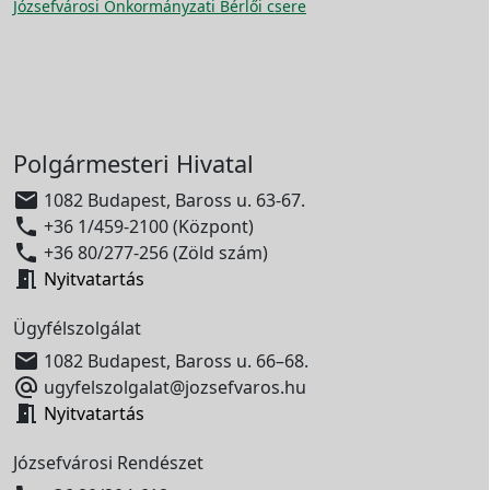
Józsefvárosi Önkormányzati Bérlői csere
Polgármesteri Hivatal

1082 Budapest, Baross u. 63-67.

+36 1/459-2100 (Központ)

+36 80/277-256 (Zöld szám)

Nyitvatartás
Ügyfélszolgálat

1082 Budapest, Baross u. 66–68.

ugyfelszolgalat@jozsefvaros.hu

Nyitvatartás
Józsefvárosi Rendészet