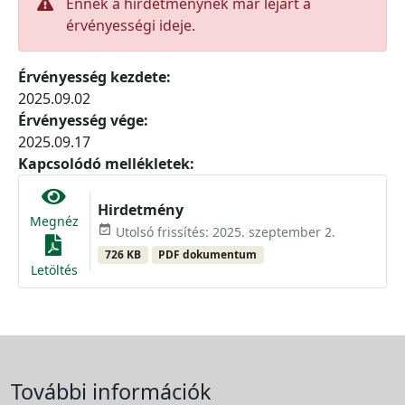
Ennek a hirdetménynek már lejárt a
érvényességi ideje.
Érvényesség kezdete:
2025.09.02
Érvényesség vége:
2025.09.17
Kapcsolódó mellékletek:
Hirdetmény
Megnéz
event_available
Utolsó frissítés: 2025. szeptember 2.
726 KB
PDF dokumentum
Letöltés
További információk