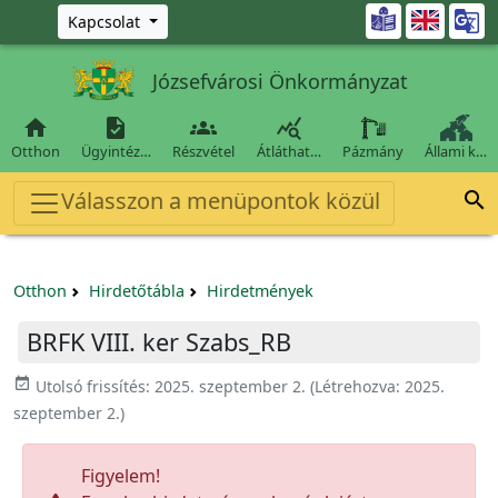
Ugrás a fő tartalomra

Kapcsolat
Józsefvárosi Önkormányzat




Otthon
Ügyintéz…
Részvétel
Átláthat…
Pázmány
Állami k…
Válasszon a menüpontok közül

Otthon
Hirdetőtábla
Hirdetmények
BRFK VIII. ker Szabs_RB
event_available
Utolsó frissítés:
2025. szeptember 2.
(Létrehozva:
2025.
szeptember 2.
)
Figyelem!