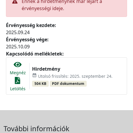
Ennek a hirdetménynek már lejárt a
érvényességi ideje.
Érvényesség kezdete:
2025.09.24
Érvényesség vége:
2025.10.09
Kapcsolódó mellékletek:
Hirdetmény
Megnéz
event_available
Utolsó frissítés: 2025. szeptember 24.
504 KB
PDF dokumentum
Letöltés
További információk