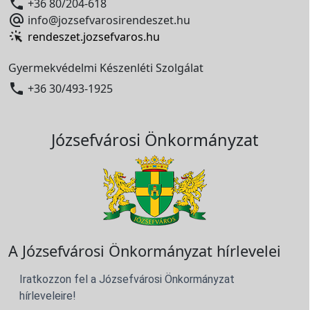

+36 80/204-618

info@jozsefvarosirendeszet.hu
rendeszet.jozsefvaros.hu
Gyermekvédelmi Készenléti Szolgálat

+36 30/493-1925
Józsefvárosi Önkormányzat
A Józsefvárosi Önkormányzat hírlevelei
Iratkozzon fel a Józsefvárosi Önkormányzat
hírleveleire!