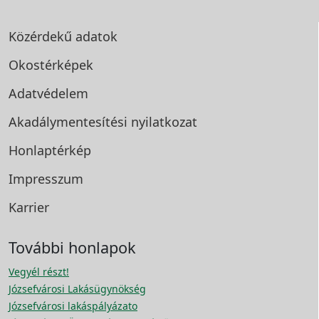
Közérdekű adatok
Okostérképek
Adatvédelem
Akadálymentesítési
nyilatkozat
Honlaptérkép
Impresszum
Karrier
További honlapok
Vegyél részt!
Józsefvárosi Lakásügynökség
Józsefvárosi lakáspályázato