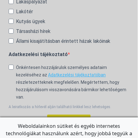
Lakáspályázat
Lakótér
Kutyás ügyek
Társasházi hírek
Állami kisajátításban érintett házak lakóinak
Adatkezelési tájékoztató
Önkéntesen hozzájárulok személyes adataim
kezeléséhez az
Adatkezelési tájékoztatóban
részletezetteknek megfelelően. Megértettem, hogy
hozzájárulásom visszavonására bármikor lehetőségem
van.
A leiratkozás a hírlevél alján található linkkel lesz lehetséges.
Feliratkozom!
Weboldalainkon sütiket és egyéb internetes
technológiákat használunk azért, hogy jobbá tegyük a
For the English Newsletter, click
HERE.