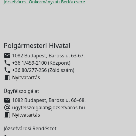
Józsefvárosi Önkormányzati Bérlői csere
Polgármesteri Hivatal

1082 Budapest, Baross u. 63-67.

+36 1/459-2100 (Központ)

+36 80/277-256 (Zöld szám)

Nyitvatartás
Ügyfélszolgálat

1082 Budapest, Baross u. 66–68.

ugyfelszolgalat@jozsefvaros.hu

Nyitvatartás
Józsefvárosi Rendészet