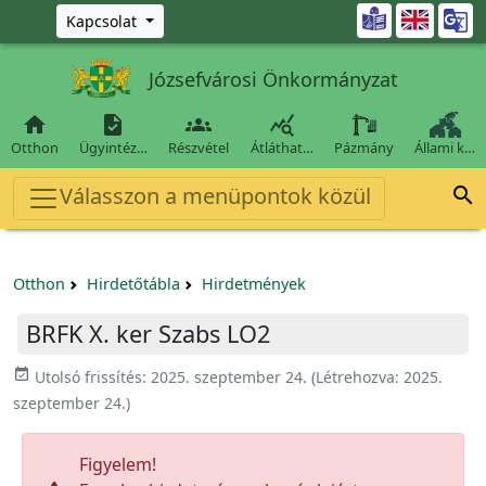
Ugrás a fő tartalomra

Kapcsolat
Józsefvárosi Önkormányzat




Otthon
Ügyintéz…
Részvétel
Átláthat…
Pázmány
Állami k…
Válasszon a menüpontok közül

Otthon
Hirdetőtábla
Hirdetmények
BRFK X. ker Szabs LO2
event_available
Utolsó frissítés:
2025. szeptember 24.
(Létrehozva:
2025.
szeptember 24.
)
Figyelem!