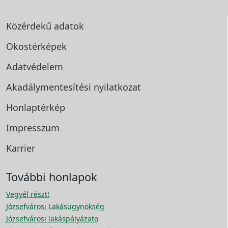
Közérdekű adatok
Okostérképek
Adatvédelem
Akadálymentesítési
nyilatkozat
Honlaptérkép
Impresszum
Karrier
További honlapok
Vegyél részt!
Józsefvárosi Lakásügynökség
Józsefvárosi lakáspályázato