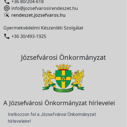

+36 80/204-618

info@jozsefvarosirendeszet.hu
rendeszet.jozsefvaros.hu
Gyermekvédelmi Készenléti Szolgálat

+36 30/493-1925
Józsefvárosi Önkormányzat
A Józsefvárosi Önkormányzat hírlevelei
Iratkozzon fel a Józsefvárosi Önkormányzat
hírleveleire!