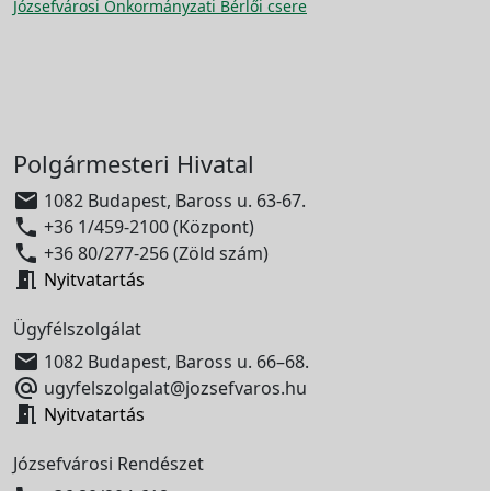
Józsefvárosi Önkormányzati Bérlői csere
Polgármesteri Hivatal

1082 Budapest, Baross u. 63-67.

+36 1/459-2100 (Központ)

+36 80/277-256 (Zöld szám)

Nyitvatartás
Ügyfélszolgálat

1082 Budapest, Baross u. 66–68.

ugyfelszolgalat@jozsefvaros.hu

Nyitvatartás
Józsefvárosi Rendészet