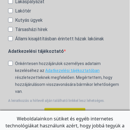
Lakáspályázat
Lakótér
Kutyás ügyek
Társasházi hírek
Állami kisajátításban érintett házak lakóinak
Adatkezelési tájékoztató
Önkéntesen hozzájárulok személyes adataim
kezeléséhez az
Adatkezelési tájékoztatóban
részletezetteknek megfelelően. Megértettem, hogy
hozzájárulásom visszavonására bármikor lehetőségem
van.
A leiratkozás a hírlevél alján található linkkel lesz lehetséges.
Feliratkozom!
Weboldalainkon sütiket és egyéb internetes
technológiákat használunk azért, hogy jobbá tegyük a
For the English Newsletter, click
HERE.