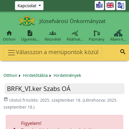
Ugrás a fő tartalomra

Kapcsolat
Józsefvárosi Önkormányzat




Otthon
Ügyintéz…
Részvétel
Átláthat…
Pázmány
Állami k…
Válasszon a menüpontok közül

Otthon
Hirdetőtábla
Hirdetmények
BRFK_VI.ker Szabs OÁ
event_available
Utolsó frissítés:
2025. szeptember 18.
(Létrehozva:
2025.
szeptember 18.
)
Figyelem!