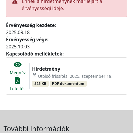
Ennek a hirdetménynek már lejárt a
érvényességi ideje.
Érvényesség kezdete:
2025.09.18
Érvényesség vége:
2025.10.03
Kapcsolódó mellékletek:
Hirdetmény
Megnéz
event_available
Utolsó frissítés: 2025. szeptember 18.
525 KB
PDF dokumentum
Letöltés
További információk